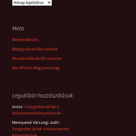
Archívum
Meta
Bejelentkezés
Bejegyzések hírcsatorna
Hozzászólások hírcsatorna
WordPress Magyarország
Legutóbbi hozzászólások
oross
-
Szegeden jártak a
helyismereti könyvtárosok
Mennyeiné Várszegi Judit
-
Szegeden jártak a helyismereti
könyvtárosok