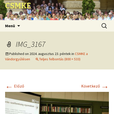
CSMKE
Csongrád Megyei Könyvtárosok Egyesülete
Ugrás
Keresés
Menü
a
tartalomhoz
IMG_3167
Published on
2024. augusztus 23. péntek
in
CSMKE a
Vándorgyűlésen
Teljes felbontás (800 × 533)
←
→
Előző
Következő