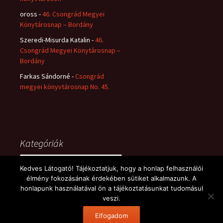
oross
-
46. Csongrád Megyei
Könytárosnap – Bordány
Szeredi-Misurda Katalin
-
46.
Csongrád Megyei Könytárosnap –
Bordány
Farkas Sándorné
-
Csongrád
megyei könyvtárosnap No. 45.
Kategóriák
Kategóriák
Kedves Látogató! Tájékoztatjuk, hogy a honlap felhasználói
élmény fokozásának érdekében sütiket alkalmazunk. A
honlapunk használatával ön a tájékoztatásunkat tudomásul
veszi.
Büszke üzemeltető: WordPress
Elfogadom