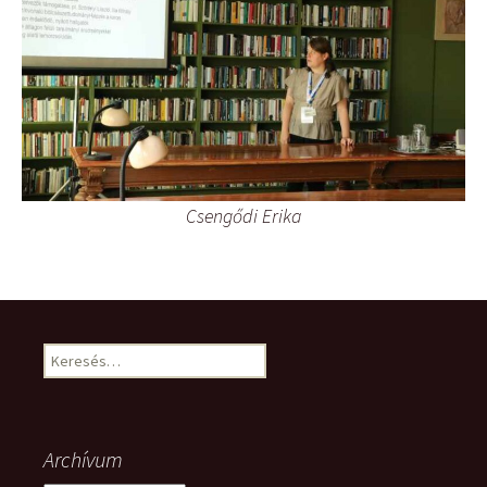
Csengődi Erika
Keresés:
Archívum