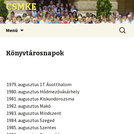
CSMKE
Csongrád Megyei Könyvtárosok Egyesülete
Ugrás
Keresés
Menü
a
tartalomhoz
Könyvtárosnapok
augusztus 17. Ásotthalom
augusztus Hódmezővásárhely
augusztus Kiskundorozsma
augusztus Makó
augusztus Mindszent
augusztus Szeged
augusztus Szentes