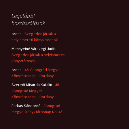
Legutóbbi
hozzászólások
oross
-
Szegeden jártak a
helyismereti könyvtárosok
Mennyeiné Várszegi Judit
-
Szegeden jártak a helyismereti
könyvtárosok
oross
-
46. Csongrád Megyei
Könytárosnap – Bordány
Szeredi-Misurda Katalin
-
46.
Csongrád Megyei
Könytárosnap – Bordány
Farkas Sándorné
-
Csongrád
megyei könyvtárosnap No. 45.