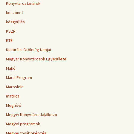
Könyvtárostanárok
köszönet
közgyűlés
KSZR
KTE
Kulturális Örökség Napjai
Magyar Könyvtárosok Egyesülete
Makó
Márai Program
Maroslele
matrica
Meghívó
Megyei Könyvtárostalálkozó
Megyei programok
Megyei továbbképzés