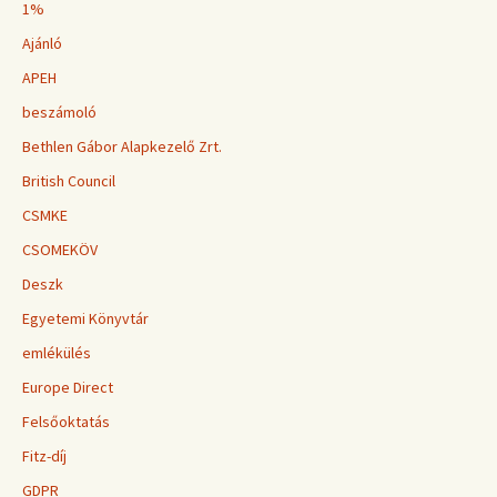
1%
Ajánló
APEH
beszámoló
Bethlen Gábor Alapkezelő Zrt.
British Council
CSMKE
CSOMEKÖV
Deszk
Egyetemi Könyvtár
emlékülés
Europe Direct
Felsőoktatás
Fitz-díj
GDPR