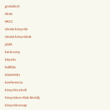
gratuláció
Hírek
HKSZ
Iskolai könyvtár
iskolai könyvtárak
játék
karácsony
képzés
kiállítás
kitüntetés
konferencia
könyvfesztivál
Könyvtáros Klub Nívódíj
könyvtárosnap