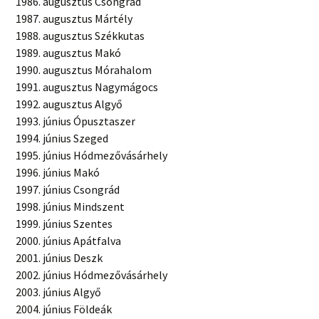
augusztus Csongrád
augusztus Mártély
augusztus Székkutas
augusztus Makó
augusztus Mórahalom
augusztus Nagymágocs
augusztus Algyő
június Ópusztaszer
június Szeged
június Hódmezővásárhely
június Makó
június Csongrád
június Mindszent
június Szentes
június Apátfalva
június Deszk
június Hódmezővásárhely
június Algyő
június Földeák