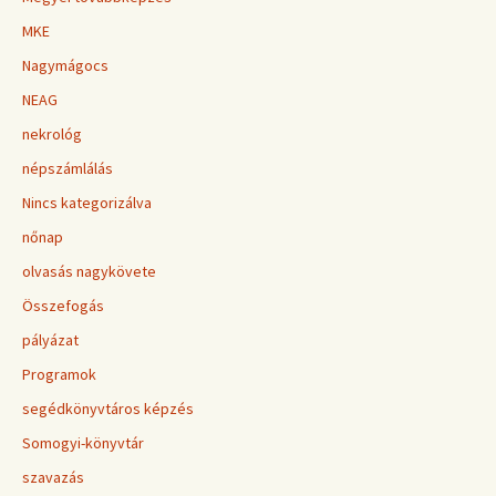
MKE
Nagymágocs
NEAG
nekrológ
népszámlálás
Nincs kategorizálva
nőnap
olvasás nagykövete
Összefogás
pályázat
Programok
segédkönyvtáros képzés
Somogyi-könyvtár
szavazás