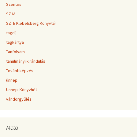
Szentes
SZJA
SZTE Klebelsberg Könyvtár
tagdíj
tagkártya
Tanfolyam
tanulmányi kirándulás
Továbbképzés
ünnep
Ünnepi Könyvhét
vándorgyűlés
Meta