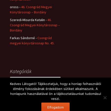
oross
-
46. Csongrád Megyei
Könytárosnap – Bordány
Szeredi-Misurda Katalin
-
46.
Csongrád Megyei Könytárosnap –
Bordány
Farkas Sándorné
-
Csongrád
megyei könyvtárosnap No. 45.
Kategóriák
Kategóriák
Kedves Látogató! Tájékoztatjuk, hogy a honlap felhasználói
élmény fokozásának érdekében sütiket alkalmazunk. A
honlapunk használatával ön a tájékoztatásunkat tudomásul
veszi.
Büszke üzemeltető: WordPress
Elfogadom