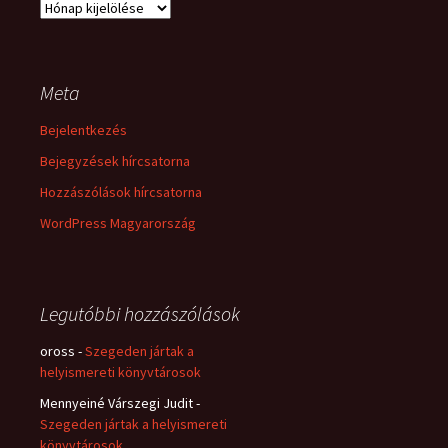
Archívum
Meta
Bejelentkezés
Bejegyzések hírcsatorna
Hozzászólások hírcsatorna
WordPress Magyarország
Legutóbbi hozzászólások
oross
-
Szegeden jártak a
helyismereti könyvtárosok
Mennyeiné Várszegi Judit
-
Szegeden jártak a helyismereti
könyvtárosok