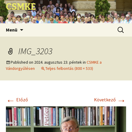
CSMKE
Csongrád Megyei Könyvtárosok Egyesülete
Ugrás
Keresés
Menü
a
tartalomhoz
IMG_3203
Published on
2024. augusztus 23. péntek
in
CSMKE a
Vándorgyűlésen
Teljes felbontás (800 × 533)
←
→
Előző
Következő