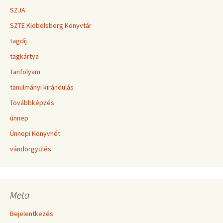
SZJA
SZTE Klebelsberg Könyvtár
tagdíj
tagkártya
Tanfolyam
tanulmányi kirándulás
Továbbképzés
ünnep
Ünnepi Könyvhét
vándorgyűlés
Meta
Bejelentkezés