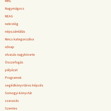
MKE
Nagymágocs
NEAG
nekrológ
népszámlálás
Nincs kategorizálva
nőnap
olvasás nagykövete
Összefogás
pályázat
Programok
segédkönyvtáros képzés
Somogyi-könyvtár
szavazás
Szentes