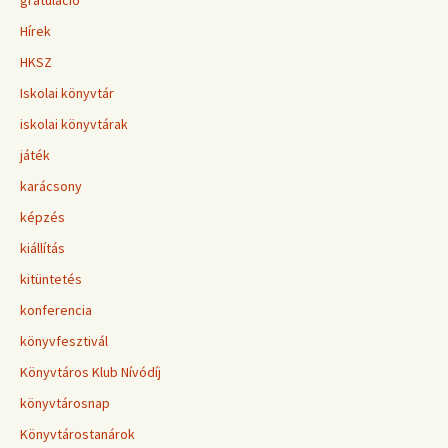
gratuláció
Hírek
HKSZ
Iskolai könyvtár
iskolai könyvtárak
játék
karácsony
képzés
kiállítás
kitüntetés
konferencia
könyvfesztivál
Könyvtáros Klub Nívódíj
könyvtárosnap
Könyvtárostanárok