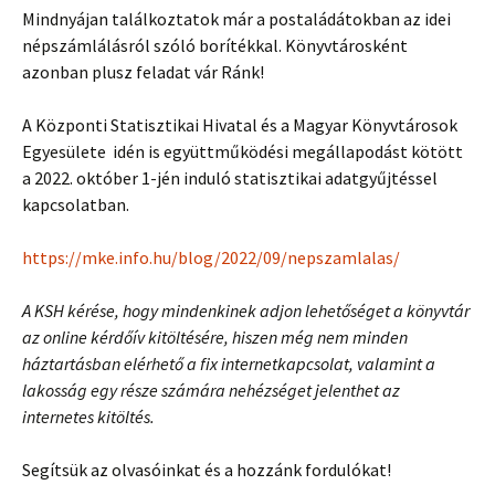
Mindnyájan találkoztatok már a postaládátokban az idei
népszámlálásról szóló borítékkal. Könyvtárosként
azonban plusz feladat vár Ránk!
A Központi Statisztikai Hivatal és a Magyar Könyvtárosok
Egyesülete idén is együttműködési megállapodást kötött
a 2022. október 1-jén induló statisztikai adatgyűjtéssel
kapcsolatban.
https://mke.info.hu/blog/2022/09/nepszamlalas/
A KSH kérése, hogy mindenkinek adjon lehetőséget a könyvtár
az online kérdőív kitöltésére, hiszen még nem minden
háztartásban elérhető a fix internetkapcsolat, valamint a
lakosság egy része számára nehézséget jelenthet az
internetes kitöltés.
Segítsük az olvasóinkat és a hozzánk fordulókat!