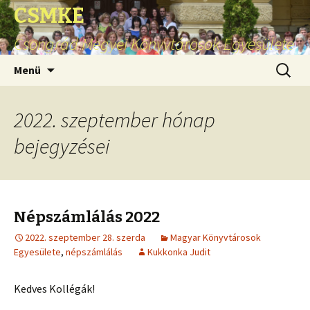
CSMKE
Csongrád Megyei Könyvtárosok Egyesülete
Ugrás
Keresés
Menü
a
tartalomhoz
2022. szeptember hónap
bejegyzései
Népszámlálás 2022
2022. szeptember 28. szerda
Magyar Könyvtárosok
Egyesülete
,
népszámlálás
Kukkonka Judit
Kedves Kollégák!