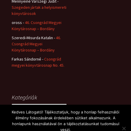
Mennyeiné Várszegi Judit
-
Szegeden jártak a helyismereti
könyvtárosok
oross
-
46. Csongrád Megyei
Könytárosnap – Bordány
Szeredi-Misurda Katalin
-
46.
Csongrád Megyei
Könytárosnap – Bordány
Farkas Sándorné
-
Csongrád
megyei könyvtárosnap No. 45.
Kategóriák
Kategóriák
Kedves Látogató! Tájékoztatjuk, hogy a honlap felhasználói
élmény fokozásának érdekében sütiket alkalmazunk. A
honlapunk használatával ön a tájékoztatásunkat tudomásul
veszi.