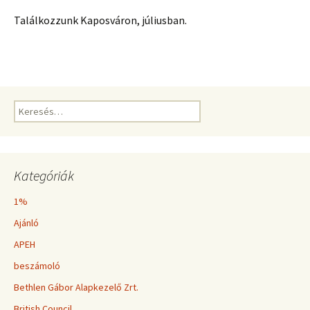
Találkozzunk Kaposváron, júliusban.
Keresés:
Kategóriák
1%
Ajánló
APEH
beszámoló
Bethlen Gábor Alapkezelő Zrt.
British Council