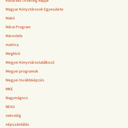
Kulturális Örökség Napjai
Magyar Könyvtárosok Egyesülete
Makó
Márai Program
Maroslele
matrica
Meghívó
Megyei Könyvtárostalálkozó
Megyei programok
Megyei továbbképzés
MKE
Nagymágocs
NEAG
nekrológ
népszámlálás