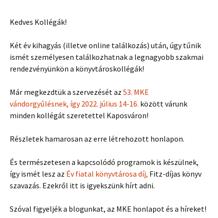
Kedves Kollégák!
Két év kihagyás (illetve online találkozás) után, úgy tűnik
ismét személyesen találkozhatnak a legnagyobb szakmai
rendezvényünkön a könyvtároskollégák!
Már megkezdtük a szervezését az
53. MKE
vándorgyűlésnek, így 2022. július 14-16.
között várunk
minden kollégát szeretettel Kaposváron!
Részletek hamarosan az erre létrehozott honlapon.
És természetesen a kapcsolódó programok is készülnek,
így ismét lesz az
Év fiatal könyvtárosa díj,
Fitz-díjas könyv
szavazás. Ezekről itt is igyekszünk hírt adni.
Szóval figyeljék a blogunkat, az MKE honlapot és a híreket!