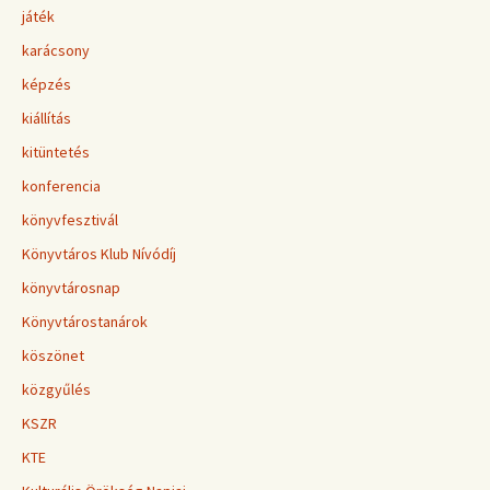
játék
karácsony
képzés
kiállítás
kitüntetés
konferencia
könyvfesztivál
Könyvtáros Klub Nívódíj
könyvtárosnap
Könyvtárostanárok
köszönet
közgyűlés
KSZR
KTE