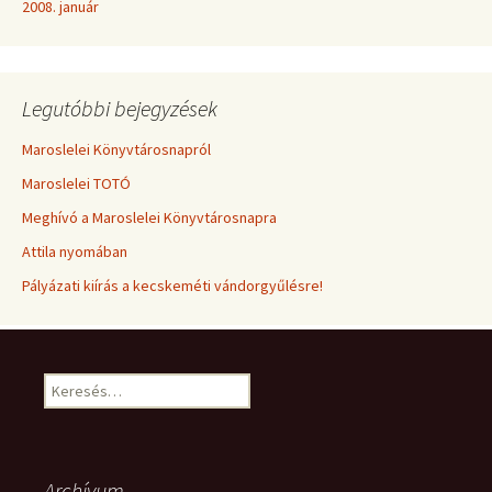
2008. január
Legutóbbi bejegyzések
Maroslelei Könyvtárosnapról
Maroslelei TOTÓ
Meghívó a Maroslelei Könyvtárosnapra
Attila nyomában
Pályázati kiírás a kecskeméti vándorgyűlésre!
Keresés:
Archívum