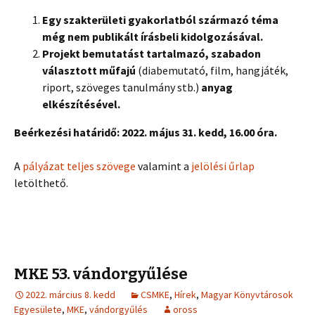
Egy szakterületi gyakorlatból származó téma
még nem publikált írásbeli kidolgozásával.
Projekt bemutatást tartalmazó, szabadon
választott műfajú
(diabemutató, film, hangjáték,
riport, szöveges tanulmány stb.)
anyag
elkészítésével.
Beérkezési határidő: 2022. május 31. kedd, 16.00 óra.
A
pályázat teljes szövege
valamint a
jelölési űrlap
letölthető.
MKE 53. vándorgyűlése
2022. március 8. kedd
CSMKE
,
Hírek
,
Magyar Könyvtárosok
Egyesülete
,
MKE
,
vándorgyűlés
oross