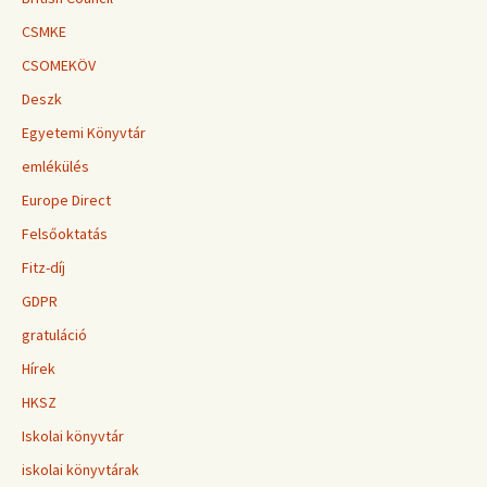
CSMKE
CSOMEKÖV
Deszk
Egyetemi Könyvtár
emlékülés
Europe Direct
Felsőoktatás
Fitz-díj
GDPR
gratuláció
Hírek
HKSZ
Iskolai könyvtár
iskolai könyvtárak