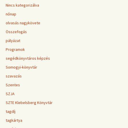
Nincs kategorizálva
nőnap
olvasás nagykövete
Összefogás
pályázat
Programok
segédkönyvtáros képzés
Somogyi-könyvtár
szavazás
Szentes
SZJA
SZTE Klebelsberg Könyvtár
tagdíj
tagkártya