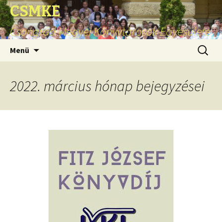
CSMKE
Csongrád Megyei Könyvtárosok Egyesülete
Ugrás
Keresés
Menü
a
tartalomhoz
2022. március hónap bejegyzései