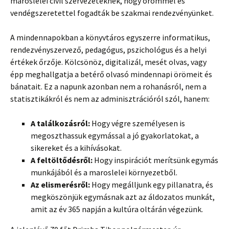
maroslelei civil szervezeteknek, hogy örömmel és
vendégszeretettel fogadták be szakmai rendezvényünket.
A mindennapokban a könyvtáros egyszerre informatikus,
rendezvényszervező, pedagógus, pszichológus és a helyi
értékek őrzője. Kölcsönöz, digitalizál, mesét olvas, vagy
épp meghallgatja a betérő olvasó mindennapi örömeit és
bánatait. Ez a napunk azonban nem a rohanásról, nem a
statisztikákról és nem az adminisztrációról szól, hanem:
A találkozásról:
Hogy végre személyesen is
megoszthassuk egymással a jó gyakorlatokat, a
sikereket és a kihívásokat.
A feltöltődésről:
Hogy inspirációt merítsünk egymás
munkájából és a maroslelei környezetből.
Az elismerésről:
Hogy megálljunk egy pillanatra, és
megköszönjük egymásnak azt az áldozatos munkát,
amit az év 365 napján a kultúra oltárán végezünk.