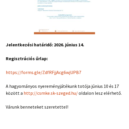
Jelentkezési határidő: 2026. június 14.
Regisztrációs űrlap:
https://forms.gle/ZdfRFjjAcg6wjUPB7
A hagyományos nyereményjátékunk totója június 10 és 17
között a
http://csmke.sk-szeged.hu/
oldalon lesz elérhető.
Várunk benneteket szeretettel!