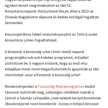
egyiken került megrendezésre az idei 52.
Könyvtárosnapunk. Helyszínünk Deszk. Ahol a 2023-as
Olvasás Nagykövete díjasunk és kedves kollégái fogadtak
bennünket.
Köszönjük Bene Ildikó intézményvezető és Tóth Erzsike
könyvtáros szíves fogadtatását.
A könyvtár a közösség szíve címet viselő napunk
programjába sok-sok érdekes programot, előadást
zsúfoltunk be. S nagyon örülünk, hogy az első rész
előadásai mind-mind megerősítették és igazolták az idei
mottónkat: azaz a Könyvtár a közösség szíve!
Rendezvényünket a
Tiszavirág Néptáncegyüttes
kiváló
táncosai nyitották meg, szépséges ruhákban ropták a
táncot a faluház színpadán, csak nekünk könyvtárosoknak.
(Büszkeségeink rovat következik: bizony a fellépő táncosok