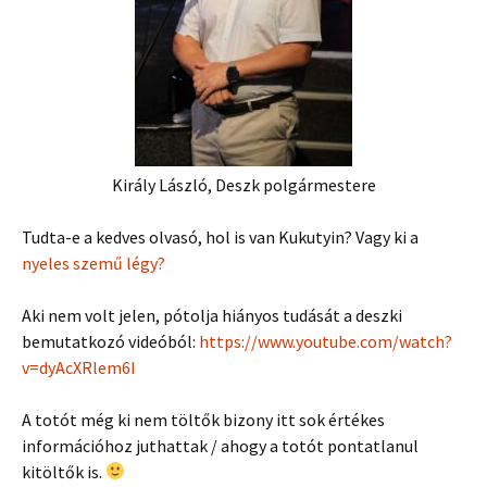
Király László, Deszk polgármestere
Tudta-e a kedves olvasó, hol is van Kukutyin? Vagy ki a
nyeles szemű légy?
Aki nem volt jelen, pótolja hiányos tudását a deszki
bemutatkozó videóból:
https://www.youtube.com/watch?
v=dyAcXRlem6I
A totót még ki nem töltők bizony itt sok értékes
információhoz juthattak / ahogy a totót pontatlanul
kitöltők is.