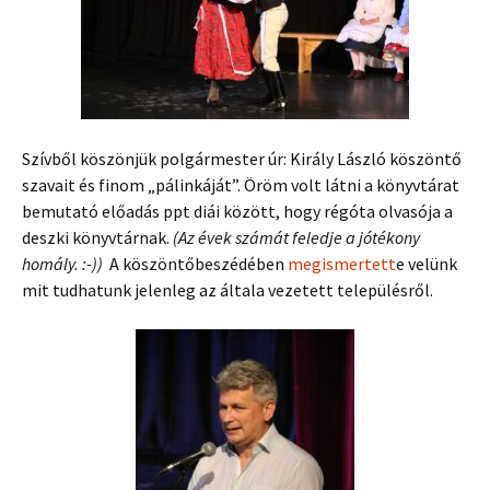
Szívből köszönjük polgármester úr: Király László köszöntő
szavait és finom „pálinkáját”. Öröm volt látni a könyvtárat
bemutató előadás ppt diái között, hogy régóta olvasója a
deszki könyvtárnak.
(Az évek számát feledje a jótékony
homály. :-))
A köszöntőbeszédében
megismertett
e velünk
mit tudhatunk jelenleg az általa vezetett településről.