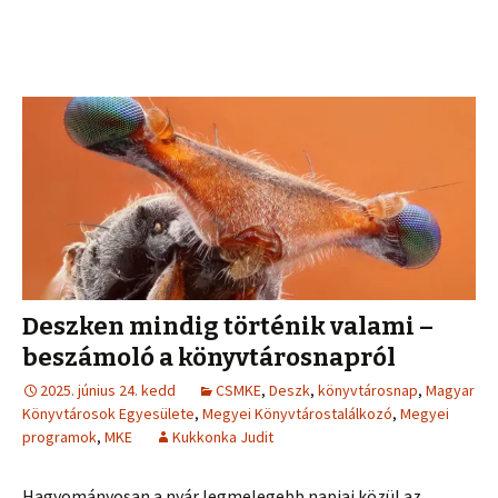
Deszken mindig történik valami –
beszámoló a könyvtárosnapról
2025. június 24. kedd
CSMKE
,
Deszk
,
könyvtárosnap
,
Magyar
Könyvtárosok Egyesülete
,
Megyei Könyvtárostalálkozó
,
Megyei
programok
,
MKE
Kukkonka Judit
Hagyományosan a nyár legmelegebb napjai közül az