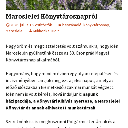
Maroslelei Könyvtárosnapról
2026. július 16. csütörtök
beszámoló
,
könyvtárosnap
,
Maroslele
Kukkonka Judit
Nagy öröm és megtiszteltetés volt számunkra, hogy idén
Maroslelén gyűlhetünk össze az 53. Csongrád Megyei
Könyvtárosnap alkalmából.
Hagyomány, hogy minden évben egy olyan településen és
intézményében tartjuk meg ezt a jeles napot, amely az
előző időszakban kiemelkedő szakmai munkát végzett.
Idén nem is volt kérdés, hová induljunk:
napunk
házigazdája, a Könyvtári Kihívás nyertese, a Maroslelei
Könyvtár és annak elhivatott munkatársai!
Szeretnénk itt is megköszönni Polgármester Úrnak és a