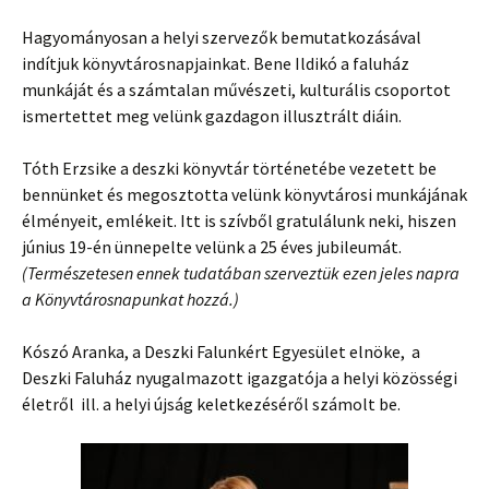
Hagyományosan a helyi szervezők bemutatkozásával
indítjuk könyvtárosnapjainkat. Bene Ildikó a faluház
munkáját és a számtalan művészeti, kulturális csoportot
ismertettet meg velünk gazdagon illusztrált diáin.
Tóth Erzsike a deszki könyvtár történetébe vezetett be
bennünket és megosztotta velünk könyvtárosi munkájának
élményeit, emlékeit. Itt is szívből gratulálunk neki, hiszen
június 19-én ünnepelte velünk a 25 éves jubileumát.
(Természetesen ennek tudatában szerveztük ezen jeles napra
a Könyvtárosnapunkat hozzá.)
Kószó Aranka, a Deszki Falunkért Egyesület elnöke, a
Deszki Faluház nyugalmazott igazgatója a helyi közösségi
életről ill. a helyi újság keletkezéséről számolt be.