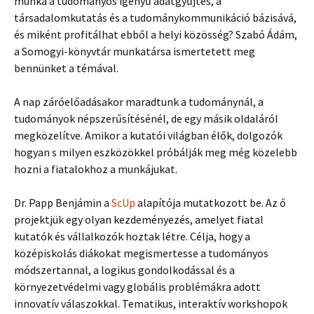
munka a tudományos igényű adatgyűjtés, a
társadalomkutatás és a tudománykommunikáció bázisává,
és miként profitálhat ebből a helyi közösség? Szabó Ádám,
a Somogyi-könyvtár munkatársa ismertetett meg
bennünket a témával.
A nap záróelőadásakor maradtunk a tudománynál, a
tudományok népszerűsítésénél, de egy másik oldaláról
megközelítve. Amikor a kutatói világban élők, dolgozók
hogyan s milyen eszközökkel próbálják meg még közelebb
hozni a fiatalokhoz a munkájukat.
Dr. Papp Benjámin a
ScUp
alapítója mutatkozott be. Az ő
projektjük egy olyan kezdeményezés, amelyet fiatal
kutatók és vállalkozók hoztak létre. Célja, hogy a
középiskolás diákokat megismertesse a tudományos
módszertannal, a logikus gondolkodással és a
környezetvédelmi vagy globális problémákra adott
innovatív válaszokkal. Tematikus, interaktív workshopok