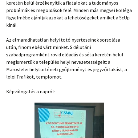
keretén belül érzékenyítik a fiatalokat a tudományos
problémák és megoldások felé. Minden más megyei kolléga
figyelmébe ajánljuk azokat a lehetőségeket amiket a ScUp
kínál.
Az elmaradhatatlan helyi totó nyerteseinek sorsolása
után, finom ebéd várt minket. S délutáni
szabadprogramként rövid előadás és séta keretén belül
megismertük a település helyi nevezetességeit: a
Maroslelei helytörténeti gyűjteményt és jegyzői lakást, a
lelei Trafikot, templomot.
Képválogatás a napról: