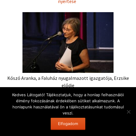
nyertese
Kószó Aranka, a Faluház nyugalmazott igazgatója, Erzsike
elődje
Kedves Látogató! Tájékoztatjuk, hogy a honlap felhasználói
A rövidke szünetet és könnyed felfrissülést (finomságok,
élmény fokozásának érdekében sütiket alkalmazunk. A
vásárfiák és a faluház megtekintése) követően 21. század
honlapunk használatával ön a tájékoztatásunkat tudomásul
veszi.
és Jókai Mór témában
Boldog Zoltán író, irodalomtanár
előadásában a MI azaz a mesterséges intelligencia és a 200
Elfogadom
éve született író világába kalauzolt bennünket. El ne