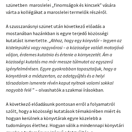
szünetben maroslelei „finomságok és kincsek” vására
várta a kollégákat a maroslelei termelők részéről.
A szusszanásnyi szünet után következő előadás a
mostanában hazánkban is egyre terjedő közösségi
kutatást ismertette. „
Ahhoz, hogy egy könyvtár – legyen az
kistelepülési vagy nagyvárosi – a közössége valódi motorjává
váljon, érdemes kutatnia és értenie a környezetét. Ám a
közösségi kutatás ma már messze túlmutat az egyszerű
igényfelmérésen. Egyre gyakrabban tapasztaljuk, hogy a
könyvtárak a módszertan, az adatgyűjtés és a helyi
társadalom ismerete révén kaput nyitnak valami sokkal
nagyobb felé
” – olvashatók a szakmai írásokban.
A következő előadásunk pontosan erről a folyamatról
szólt, hogy a közösségi kutatások témakörében miért és
hogyan kerülnek a könyvtárak egyre közelebb a
tudományos élethez. Hogyan válik a mindennapi könyvtári