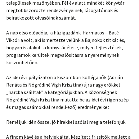
települések mezőnyében. Fél év alatt mindkét könyvtár
megtöbbszörözte rendezvényeinek, látogatóinak és
beiratkozott olvasóinak számát.
A nap első előadója, a házigazdánk: Harmatos – Baté
Viktória volt, aki ismertette velünk a Bajnokok titkát és,
hogyan is alakult a könyvtár élete, milyen fejlesztések,
programok kerültek megvalósításra a nyereménynek
köszönhetően.
Az idei évi pályázaton a kiszombori kolléganők (Adrián
Renáta és Nógrádiné Vígh Krisztina) újra nagy erőkkel
„harcba szálltak” a kategóriájukban. A közönségnek
Nógrádiné Vígh Krisztina mutatta be az idei évi (igen szép
és magas számokkal rendelkező) eredményeiket.
Reméljük idén ősszel jó hírekkel szólal meg a telefonjuk.
A finom kávé és a helyiek által készített frissítők mellett a