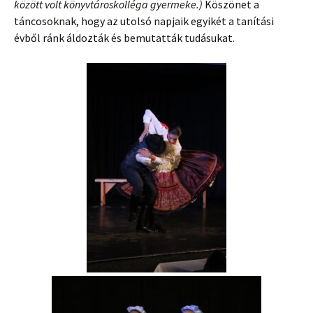
között volt könyvtároskolléga gyermeke.)
Köszönet a
táncosoknak, hogy az utolsó napjaik egyikét a tanítási
évből ránk áldozták és bemutatták tudásukat.