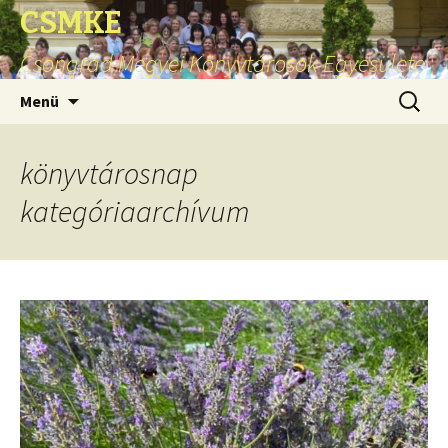
CSMKE
Csongrád Megyei Könyvtárosok Egyesülete
Ugrás
Keresés
Menü
a
tartalomhoz
könyvtárosnap
kategóriaarchívum