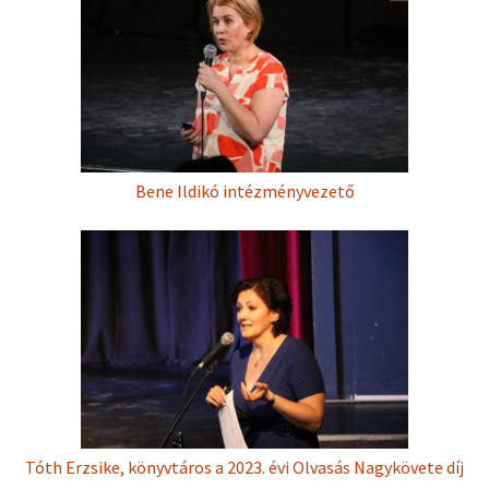
Bene Ildikó intézményvezető
Tóth Erzsike, könyvtáros a 2023. évi Olvasás Nagykövete díj