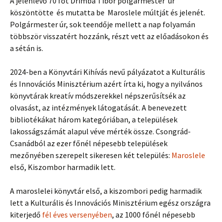
A jelenlévő 70 főt Drimba Tibor polgármester úr
köszöntötte és mutatta be Maroslele múltját és jelenét.
Polgármester úr, sok teendője mellett a nap folyamán
többször visszatért hozzánk, részt vett az előadásokon és
a sétán is.
2024-ben a Könyvtári Kihívás nevű pályázatot a Kulturális
és Innovációs Minisztérium azért írta ki, hogy a nyilvános
könyvtárak kreatív módszerekkel népszerűsítsék az
olvasást, az intézmények látogatását. A benevezett
bibliotékákat három kategóriában, a települések
lakosságszámát alapul véve mérték össze. Csongrád-
Csanádból az ezer főnél népesebb települések
mezőnyében szerepelt sikeresen két település:
Maroslele
első, Kiszombor harmadik lett.
A maroslelei könyvtár első, a kiszombori pedig harmadik
lett a Kulturális és Innovációs Minisztérium egész országra
kiterjedő
fél éves versenyében
, az 1000 főnél népesebb