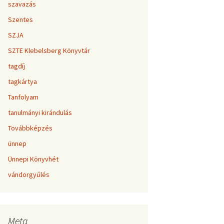
szavazás
Szentes
SZJA
SZTE Klebelsberg Könyvtár
tagdíj
tagkártya
Tanfolyam
tanulmányi kirándulás
Továbbképzés
ünnep
Ünnepi Könyvhét
vándorgyűlés
Meta