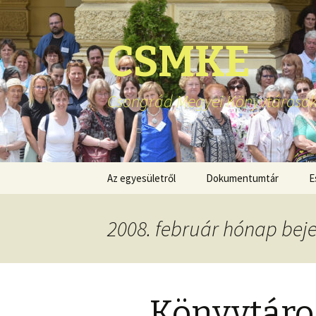
CSMKE
Csongrád Megyei Könyvtárosok
Ugrás
Az egyesületről
Dokumentumtár
E
a
tartalomhoz
2008. február hónap bej
Könyvtáro