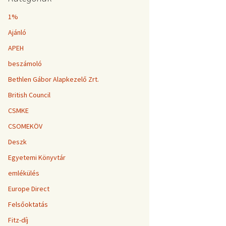
1%
Ajánló
APEH
beszámoló
Bethlen Gábor Alapkezelő Zrt.
British Council
CSMKE
CSOMEKÖV
Deszk
Egyetemi Könyvtár
emlékülés
Europe Direct
Felsőoktatás
Fitz-díj