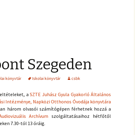
ont Szegeden
olai könyvtár
Iskolai könyvtár
csbk
eltételeket, a
SZTE Juhász Gyula Gyakorló Általános
ási Intézménye, Napközi Otthonos Óvodája könyvtára
rban három olvasói számítógépen férhetnek hozzá a
udiovizuális Archívum
szolgáltatásaihoz hétfőtől
eken 7.30-tól 13 óráig.