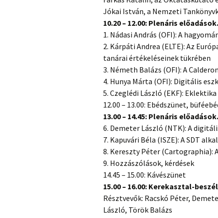
Jókai István, a Nemzeti Tankönyvk
10.20 – 12.00: Plenáris előadáso
1. Nádasi András (OFI): A hagyomá
2. Kárpáti Andrea (ELTE): Az Euró
tanárai értékeléseinek tükrében
3. Németh Balázs (OFI): A Calderon
4. Hunya Márta (OFI): Digitális es
5. Czeglédi László (EKF): Eklektika
12.00 – 13.00: Ebédszünet, büféebé
13.00 – 14.45: Plenáris előadások
6. Demeter László (NTK): A digitál
7. Kapuvári Béla (ISZE): A SDT al
8. Kereszty Péter (Cartographia): A
9. Hozzászólások, kérdések
14.45 – 15.00: Kávészünet
15.00 – 16.00: Kerekasztal-beszé
Résztvevők: Racskó Péter, Demeter
László, Török Balázs