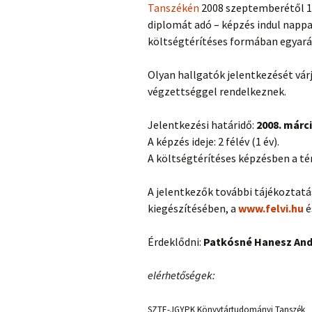
Tanszékén
2008 szeptemberétől 1
diplomát adó – képzés indul nappal
költségtérítéses formában egyará
Olyan hallgatók jelentkezését várj
végzettséggel rendelkeznek.
Jelentkezési határidő:
2008. márci
A képzés ideje: 2 félév (1 év).
A költségtérítéses képzésben a térít
A jelentkezők további tájékoztatás
kiegészítésében, a
www.felvi.hu
é
Érdeklődni:
Patkósné Hanesz An
elérhetőségek:
SZTE-JGYPK Könyvtártudományi Tanszék