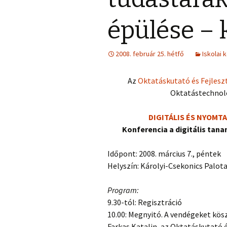
épülése – 
2008. február 25. hétfő
Iskolai 
Az
Oktatáskutató és Fejlesz
Oktatástechnoló
DIGITÁLIS ÉS NYOM
Konferencia a digitális tan
Időpont: 2008. március 7., péntek
Helyszín: Károlyi-Csekonics Palot
Program:
9.30-tól: Regisztráció
10.00: Megnyitó. A vendégeket kös
Farkas Katalin, az Oktatáskutató é