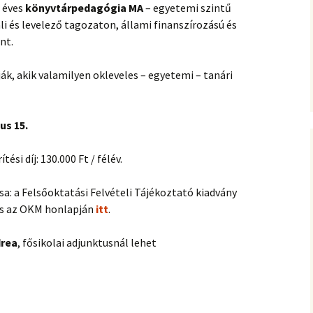
 éves
könyvtárpedagógia MA
– egyetemi szintű
i és levelező tagozaton, állami finanszírozású és
nt.
ák, akik valamilyen okleveles – egyetemi – tanári
us 15.
ési díj: 130.000 Ft / félév.
a: a Felsőoktatási Felvételi Tájékoztató kiadvány
s az OKM honlapján
itt
.
drea
, fősikolai adjunktusnál lehet