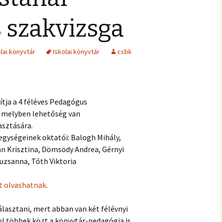
 szakvizsga
olai könyvtár
Iskolai könyvtár
csbk
ítja a 4 féléves Pedagógus
, melyben lehetőség van
asztására.
egységeinek oktatói: Balogh Mihály,
án Krisztina, Dömsödy Andrea, Gérnyi
suzsanna, Tóth Viktoria
tt olvashatnak
.
álasztani, mert abban van két félévnyi
ol többek közt a könyvtár-pedagógia is