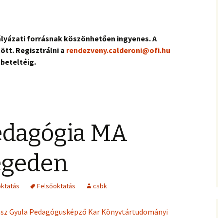
ályázati forrásnak köszönhetően ingyenes. A
ött. Regisztrálni a
rendezveny.calderoni@ofi.hu
 beteltéig.
dagógia MA
egeden
oktatás
Felsőoktatás
csbk
sz Gyula Pedagógusképző Kar Könyvtártudományi