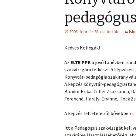
pedagógus
2008. február 28. csütörtök
Isk
Kedves Kollégák!
Az
ELTE PPK
a jövő tanévben is ind
szakvizsgára felkészítő képzéseit
Könyvtár-pedagógia szakirány vál
A képzés könyvtár-pedagógiai tan
Bondor Erika, Celler Zsuzsanna, D
Ferencné, Haralyi Ervinné, Hock Z
A képzés feltételeiről bővebben
i
Itt a Pedagógus szakvizsgát kell v
szakirányválasztási lehetőség, ah