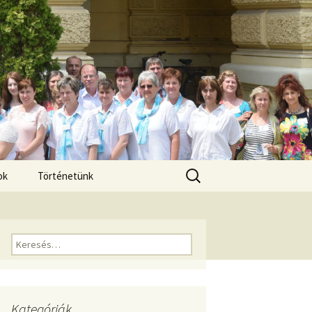
Keresés:
ok
Történetünk
Keresés:
Kategóriák