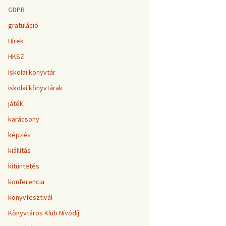
GDPR
gratuláció
Hírek
HKSZ
Iskolai könyvtár
iskolai könyvtárak
játék
karácsony
képzés
kiállítás
kitüntetés
konferencia
könyvfesztivál
Könyvtáros Klub Nívódíj