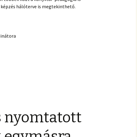
a képzés hálóterve is megtekinthető.
dinátora
és nyomtatott
k egymásra