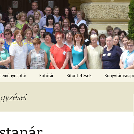
 Egyesülete
seménynaptár
Fotótár
Kitüntetések
Könyvtárosnap
egyzései
stanár