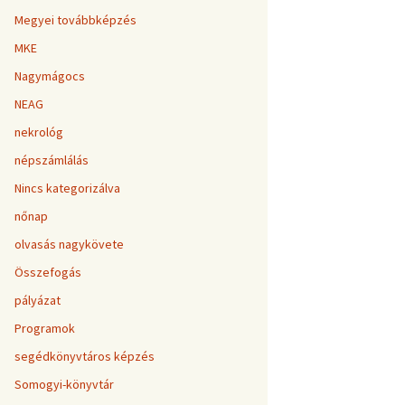
Megyei továbbképzés
MKE
Nagymágocs
NEAG
nekrológ
népszámlálás
Nincs kategorizálva
nőnap
olvasás nagykövete
Összefogás
pályázat
Programok
segédkönyvtáros képzés
Somogyi-könyvtár