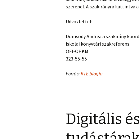
szerepel. A szakirányra kattintva 
Üdvözlettel:
Dömsödy Andrea a szakirány koor
iskolai könyvtári szakreferens
OFI-OPKM
323-55-55
Forrás:
KTE blogja
Digitális 
tudástára