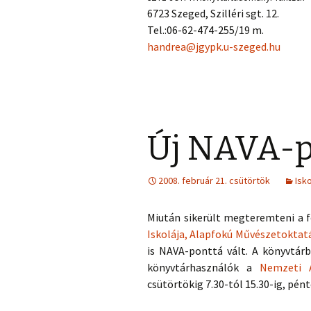
6723 Szeged, Szilléri sgt. 12.
Tel.:06-62-474-255/19 m.
handrea@jgypk.u-szeged.hu
Új NAVA-p
2008. február 21. csütörtök
Isk
Miután sikerült megteremteni a f
Iskolája, Alapfokú Művészetoktat
is NAVA-ponttá vált. A könyvtá
könyvtárhasználók a
Nemzeti A
csütörtökig 7.30-tól 15.30-ig, pént