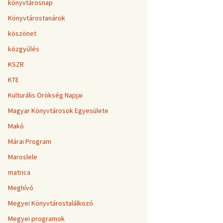
könyvtárosnap
Könyvtárostanárok
köszönet
közgyűlés
KSZR
KTE
Kulturális Örökség Napjai
Magyar Könyvtárosok Egyesülete
Makó
Márai Program
Maroslele
matrica
Meghívó
Megyei Könyvtárostalálkozó
Megyei programok