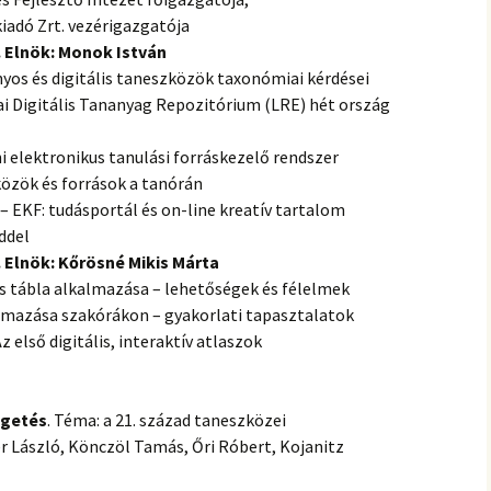
iadó Zrt. vezérigazgatója
k. Elnök: Monok István
nyos és digitális taneszközök taxonómiai kérdései
pai Digitális Tananyag Repozitórium (LRE) hét ország
i elektronikus tanulási forráskezelő rendszer
zközök és források a tanórán
 – EKF: tudásportál és on-line kreatív tartalom
ddel
. Elnök: Kőrösné Mikis Márta
is tábla alkalmazása – lehetőségek és félelmek
kalmazása szakórákon – gyakorlati tapasztalatok
z első digitális, interaktív atlaszok
lgetés
. Téma: a 21. század taneszközei
 László, Könczöl Tamás, Őri Róbert, Kojanitz