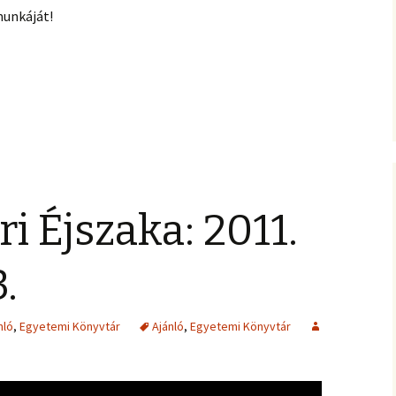
munkáját!
i Éjszaka: 2011.
.
nló
,
Egyetemi Könyvtár
Ajánló
,
Egyetemi Könyvtár