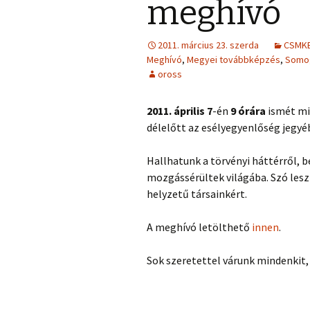
meghívó
2011. március 23. szerda
CSMK
Meghívó
,
Megyei továbbképzés
,
Somog
oross
2011. április 7
-én
9 órára
ismét mi
délelőtt az esélyegyenlőség jegyéb
Hallhatunk a törvényi háttérről, b
mozgássérültek világába. Szó lesz
helyzetű társainkért.
A meghívó letölthető
innen
.
Sok szeretettel várunk mindenkit,