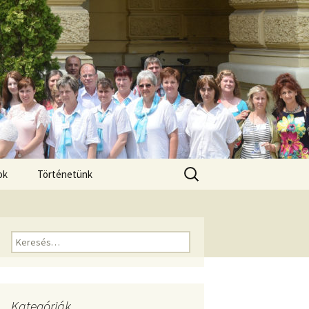
Keresés:
ok
Történetünk
Keresés:
Kategóriák