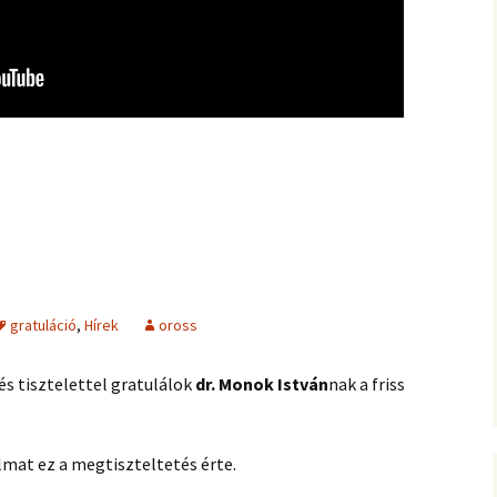
gratuláció
,
Hírek
oross
s tisztelettel gratulálok
dr. Monok István
nak a friss
lmat ez a megtiszteltetés érte.