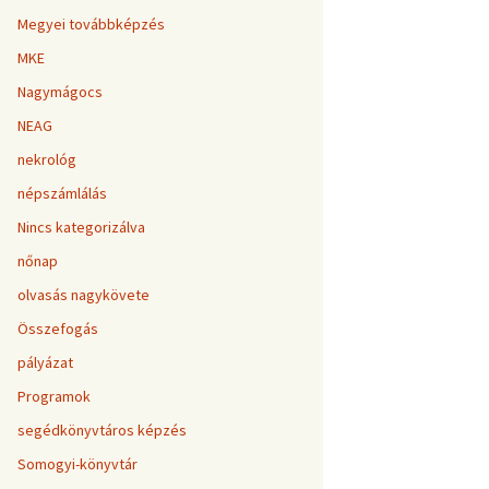
Megyei továbbképzés
MKE
Nagymágocs
NEAG
nekrológ
népszámlálás
Nincs kategorizálva
nőnap
olvasás nagykövete
Összefogás
pályázat
Programok
segédkönyvtáros képzés
Somogyi-könyvtár