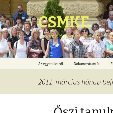
CSMKE
Csongrád Megyei Könyvtárosok
Ugrás
Az egyesületről
Dokumentumtár
E
a
tartalomhoz
2011. március hónap bej
Őszi tanu