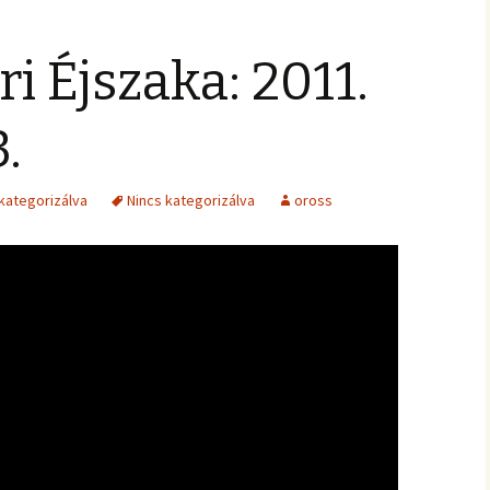
i Éjszaka: 2011.
.
kategorizálva
Nincs kategorizálva
oross