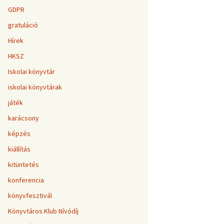
GDPR
gratuláció
Hírek
HKSZ
Iskolai könyvtár
iskolai könyvtárak
játék
karácsony
képzés
kiállítás
kitüntetés
konferencia
könyvfesztivál
Könyvtáros Klub Nívódíj