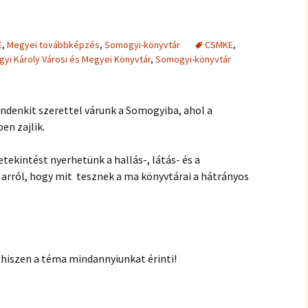
E
,
Megyei továbbképzés
,
Somogyi-könyvtár
CSMKE
,
yi Károly Városi és Megyei Könyvtár
,
Somogyi-könyvtár
ndenkit szerettel várunk a Somogyiba, ahol a
en zajlik.
etekintést nyerhetünk a hallás-, látás- és a
 arról, hogy mit tesznek a ma könyvtárai a hátrányos
 hiszen a téma mindannyiunkat érinti!