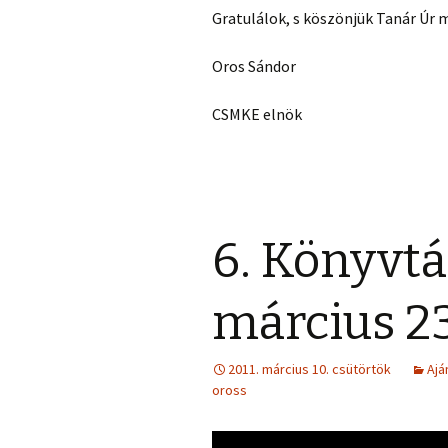
Gratulálok, s köszönjük Tanár Úr 
Oros Sándor
CSMKE elnök
6. Könyvtár
március 23
2011. március 10. csütörtök
Ajá
oross