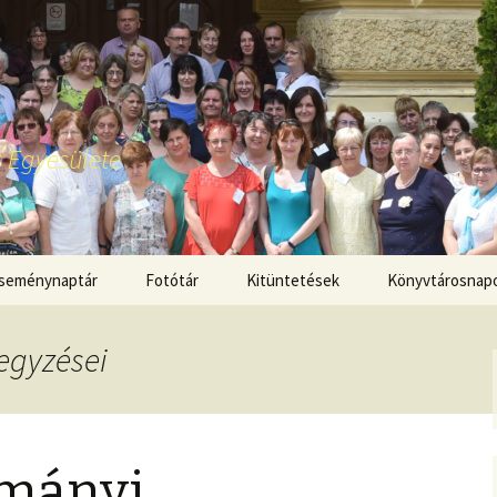
 Egyesülete
seménynaptár
Fotótár
Kitüntetések
Könyvtárosnap
egyzései
lmányi