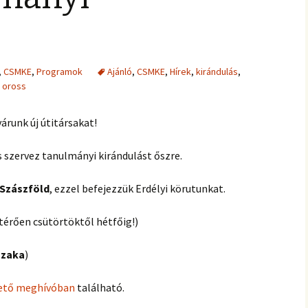
,
CSMKE
,
Programok
Ajánló
,
CSMKE
,
Hírek
,
kirándulás
,
oross
árunk új útitársakat!
 szervez tanulmányi kirándulást őszre.
 Szászföld
, ezzel befejezzük Erdélyi körutunkat.
ltérően csütörtöktől hétfőig!)
szaka
)
hető meghívóban
található.