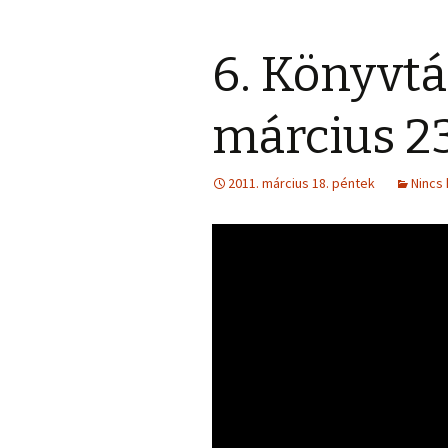
6. Könyvtár
március 23
2011. március 18. péntek
Nincs 