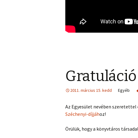
Gratuláció
2011. március 15. kedd
Egyéb
Az Egyesület nevében szeretettel é
Széchenyi-díjjáh
oz!
Örülük, hogy a könyvtáros társada