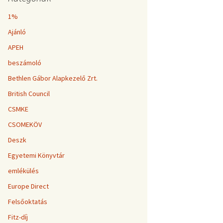
1%
Ajánló
APEH
beszámoló
Bethlen Gábor Alapkezelő Zrt.
British Council
CSMKE
CSOMEKÖV
Deszk
Egyetemi Könyvtár
emlékülés
Europe Direct
Felsőoktatás
Fitz-díj