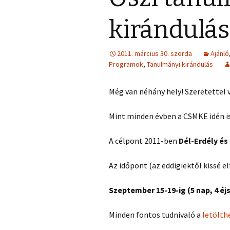
kirándulás
2011. március 30. szerda
Ajánló
Programok
,
Tanulmányi kirándulás
Még van néhány hely! Szeretettel v
Mint minden évben a CSMKE idén is
A célpont 2011-ben
Dél-Erdély és
Az időpont (az eddigiektől kissé e
Szeptember 15-19-ig (5 nap, 4 éj
Minden fontos tudnivaló a
letölt