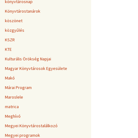
könyvtárosnap
Könyvtárostanárok
köszönet
közgyűlés
KSZR
KTE
Kulturális Örökség Napjai
Magyar Könyvtárosok Egyesülete
Makó
Márai Program
Maroslele
matrica
Meghívó
Megyei Könyvtárostalálkozó
Megyei programok