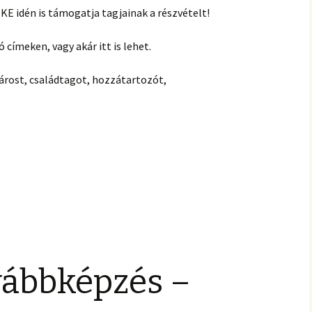
E idén is támogatja tagjainak a részvételt!
címeken, vagy akár itt is lehet.
árost, családtagot, hozzátartozót,
ovábbképzés –