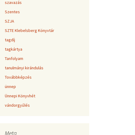
szavazás
Szentes
SZJA
SZTE Klebelsberg Könyvtár
tagdíj
tagkártya
Tanfolyam
tanulmányi kirándulás
Továbbképzés
ünnep
Ünnepi Könyvhét
vándorgyűlés
Meta