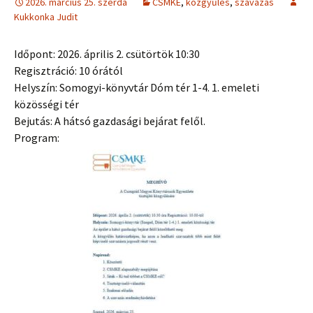
2026. március 25. szerda
CSMKE
,
közgyűlés
,
szavazás
Kukkonka Judit
Időpont: 2026. április 2. csütörtök 10:30
Regisztráció: 10 órától
Helyszín: Somogyi-könyvtár Dóm tér 1-4. 1. emeleti
közösségi tér
Bejutás: A hátsó gazdasági bejárat felől.
Program: