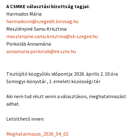
A CSMKE választási bizottság tagjai:
Harmados Mária:
harmadosm@szegedit.birosag.hu
Meszlényiné Samu Krisztina:
meszlenyine.samu.krisztina@sk-
szeged.hu
Porkoláb Annamária:
annamaria.porkolab@ek.szte.hu
Tisztújító közgyűlés időpontja: 2026. április 2. 10.óra
Somogyi-könyvtár , 1. emeleti közösségi tér
Aki nem tud részt venni a választáson, meghatalmazást
adhat.
Letölthető innen:
Meghatalmazas_2026_04_02