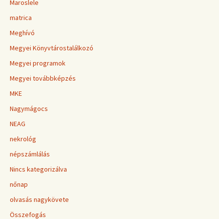
Maroslele
matrica
Meghívó
Megyei Könyvtárostalálkozó
Megyei programok
Megyei továbbképzés
MKE
Nagymágocs
NEAG
nekrológ
népszámlálás
Nincs kategorizálva
nőnap
olvasás nagykövete
Összefogás