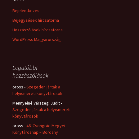
Bejelentkezés
Bejegyzések hírcsatorna
Hozzászólások hírcsatorna
WordPress Magyarország
Legutóbbi
hozzászólások
oross
-
Szegeden jártak a
helyismereti könyvtárosok
Mennyeiné Várszegi Judit
-
Szegeden jártak a helyismereti
könyvtárosok
oross
-
46. Csongrád Megyei
Könytárosnap – Bordány