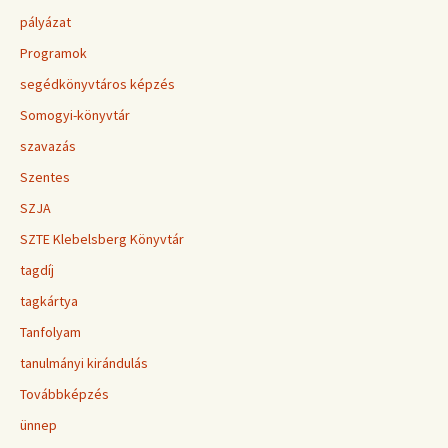
pályázat
Programok
segédkönyvtáros képzés
Somogyi-könyvtár
szavazás
Szentes
SZJA
SZTE Klebelsberg Könyvtár
tagdíj
tagkártya
Tanfolyam
tanulmányi kirándulás
Továbbképzés
ünnep