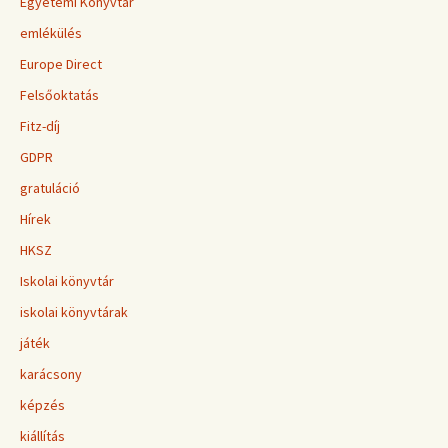
Egyetemi Könyvtár
emlékülés
Europe Direct
Felsőoktatás
Fitz-díj
GDPR
gratuláció
Hírek
HKSZ
Iskolai könyvtár
iskolai könyvtárak
játék
karácsony
képzés
kiállítás