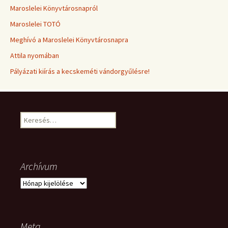
Maroslelei Könyvtárosnapról
Maroslelei TOTÓ
Meghívó a Maroslelei Könyvtárosnapra
Attila nyomában
Pályázati kiírás a kecskeméti vándorgyűlésre!
Keresés:
Archívum
Archívum
Meta