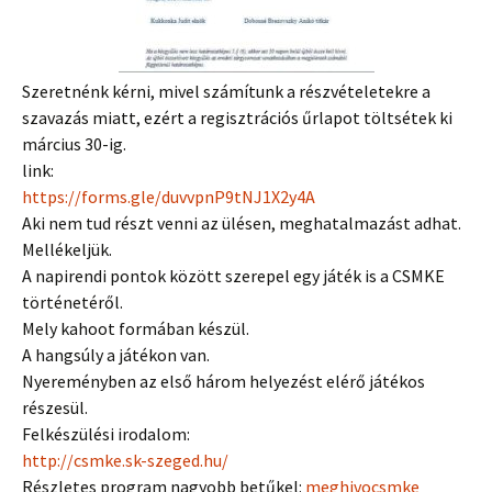
Szeretnénk kérni, mivel számítunk a részvételetekre a
szavazás miatt, ezért a regisztrációs űrlapot töltsétek ki
március 30-ig.
link:
https://forms.gle/duvvpnP9tNJ1X2y4A
Aki nem tud részt venni az ülésen, meghatalmazást adhat.
Mellékeljük.
A napirendi pontok között szerepel egy játék is a CSMKE
történetéről.
Mely kahoot formában készül.
A hangsúly a játékon van.
Nyereményben az első három helyezést elérő játékos
részesül.
Felkészülési irodalom:
http://csmke.sk-szeged.hu/
Részletes program nagyobb betűkel:
meghivocsmke