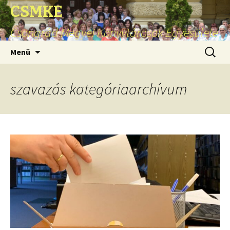
CSMKE
Csongrád Megyei Könyvtárosok Egyesülete
Ugrás
Keresés
Menü
a
tartalomhoz
szavazás kategóriaarchívum