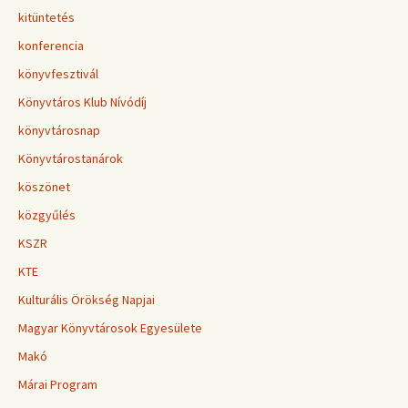
kitüntetés
konferencia
könyvfesztivál
Könyvtáros Klub Nívódíj
könyvtárosnap
Könyvtárostanárok
köszönet
közgyűlés
KSZR
KTE
Kulturális Örökség Napjai
Magyar Könyvtárosok Egyesülete
Makó
Márai Program