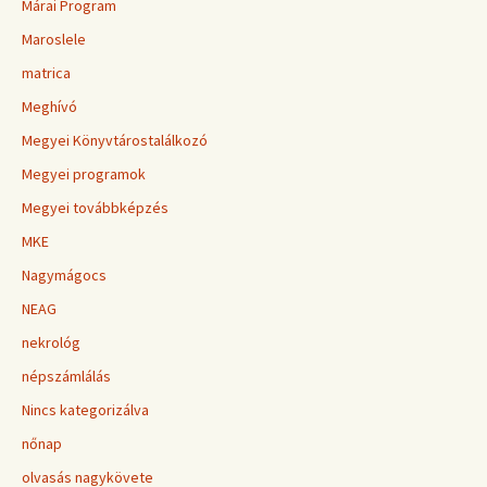
Márai Program
Maroslele
matrica
Meghívó
Megyei Könyvtárostalálkozó
Megyei programok
Megyei továbbképzés
MKE
Nagymágocs
NEAG
nekrológ
népszámlálás
Nincs kategorizálva
nőnap
olvasás nagykövete