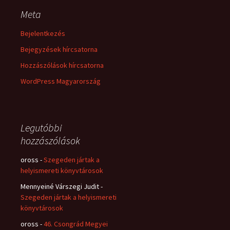
Meta
Bejelentkezés
Bejegyzések hírcsatorna
Hozzászólások hírcsatorna
WordPress Magyarország
Legutóbbi
hozzászólások
oross
-
Szegeden jártak a
helyismereti könyvtárosok
Mennyeiné Várszegi Judit
-
Szegeden jártak a helyismereti
könyvtárosok
oross
-
46. Csongrád Megyei