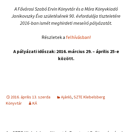
A Fővárosi Szabó Ervin Könyvtár és a Móra Könyvkiadó
Janikovszky Éva születésének 90. évfordulója tiszteletére
2016-ban ismét meghirdeti meseíró pályázatát.
Részletek a
felhívásban!
A pályázati időszak: 2016. március 29. – április 25-e
között.
2016. április 13. szerda
Ajánló
,
SZTE Klebelsberg
Könyvtár
KÁ