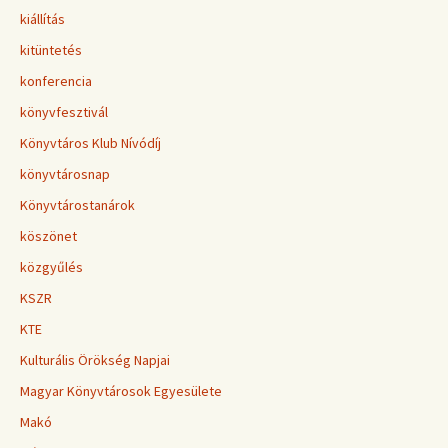
kiállítás
kitüntetés
konferencia
könyvfesztivál
Könyvtáros Klub Nívódíj
könyvtárosnap
Könyvtárostanárok
köszönet
közgyűlés
KSZR
KTE
Kulturális Örökség Napjai
Magyar Könyvtárosok Egyesülete
Makó