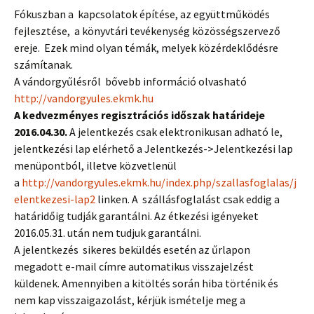
Fókuszban a kapcsolatok építése, az együttműködés
fejlesztése, a könyvtári tevékenység közösségszervező
ereje. Ezek mind olyan témák, melyek közérdeklődésre
számítanak.
A vándorgyűlésről bővebb információ olvasható
http://vandorgyules.ekmk.hu
A kedvezményes regisztrációs időszak határideje
2016.04.30.
A jelentkezés csak elektronikusan adható le,
jelentkezési lap elérhető a Jelentkezés->Jelentkezési lap
menüpontból, illetve közvetlenül
a
http://vandorgyules.ekmk.hu/index.php/szallasfoglalas/j
elentkezesi-lap2
linken. A szállásfoglalást csak eddig a
határidőig tudják garantálni. Az étkezési igényeket
2016.05.31. után nem tudjuk garantálni.
A jelentkezés sikeres beküldés esetén az űrlapon
megadott e-mail címre automatikus visszajelzést
küldenek. Amennyiben a kitöltés során hiba történik és
nem kap visszaigazolást, kérjük ismételje meg a