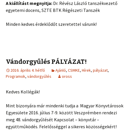
A kiállítást megnyitja:
Dr. Révész László tanszékvezető
egyetemi docens, SZTE BTK Régészeti Tanszék
Minden kedves érdeklődőt szeretettel várunk!
Vándorgyűlés PÁLYÁZAT!
2016. április 4. hétfő
Ajánló
,
CSMKE
,
Hírek
,
pályázat
,
Programok
,
vándorgyűlés
oross
Kedves Kollégák!
Mint bizonyára már mindenki tudja a Magyar Könyvtárosok
Egyesülete 2016. július 7-9. között Veszprémben rendezi
meg 48. vándorgyűlését Kapcsolat – könyvtár –
együttműködés. Felelősséggel a sikeres közösségekért!