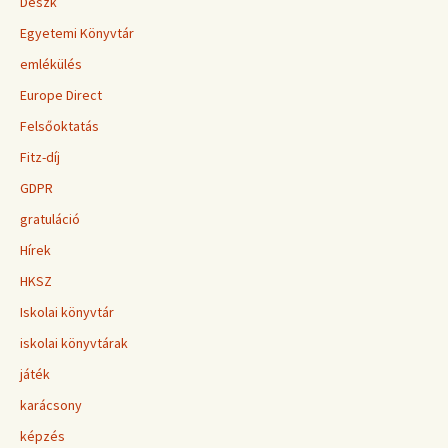
Deszk
Egyetemi Könyvtár
emlékülés
Europe Direct
Felsőoktatás
Fitz-díj
GDPR
gratuláció
Hírek
HKSZ
Iskolai könyvtár
iskolai könyvtárak
játék
karácsony
képzés