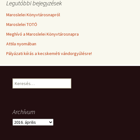
Legutóbbi bejegyzések
Maroslelei Könyvtárosnapról
Maroslelei TOTÓ
Meghívó a Maroslelei Könyvtárosnapra
Attila nyomában
Pályázati kiírás a kecskeméti vándorgyűlésre!
Keresés:
Archívum
Archívum