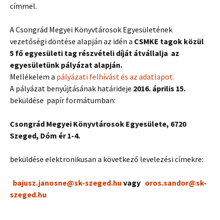
címmel.
A Csongrád Megyei Könyvtárosok Egyesületének
vezetőségi döntése alapján az idén a
CSMKE tagok közül
5 fő egyesületi tag részvételi díját átvállalja az
egyesületünk pályázat alapján.
Mellékelem a
pályázati felhívást és az adatlapot.
A pályázat benyújtásának határideje
2016. április 15.
beküldése papír formátumban:
Csongrád Megyei Könyvtárosok Egyesülete, 6720
Szeged, Dóm ér 1-4.
beküldése elektronikusan a következő levelezési címekre:
bajusz.janosne@sk-szeged.hu
vagy
oros.sandor@sk-
szeged.hu