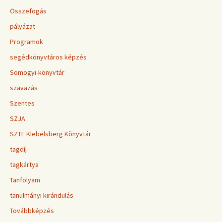
Összefogás
pályázat
Programok
segédkönyvtáros képzés
Somogyi-könyvtár
szavazás
Szentes
SZJA
SZTE Klebelsberg Könyvtár
tagdíj
tagkártya
Tanfolyam
tanulmányi kirándulás
Továbbképzés