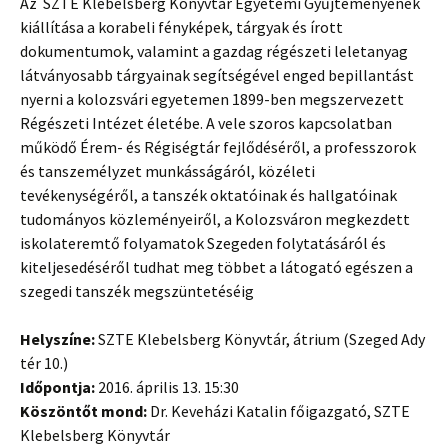
Az SZTE Klebelsberg Könyvtár Egyetemi Gyűjteményének
kiállítása a korabeli fényképek, tárgyak és írott
dokumentumok, valamint a gazdag régészeti leletanyag
látványosabb tárgyainak segítségével enged bepillantást
nyerni a kolozsvári egyetemen 1899-ben megszervezett
Régészeti Intézet életébe. A vele szoros kapcsolatban
működő Érem- és Régiségtár fejlődéséről, a professzorok
és tanszemélyzet munkásságáról, közéleti
tevékenységéről, a tanszék oktatóinak és hallgatóinak
tudományos közleményeiről, a Kolozsváron megkezdett
iskolateremtő folyamatok Szegeden folytatásáról és
kiteljesedéséről tudhat meg többet a látogató egészen a
szegedi tanszék megszüntetéséig
Helyszíne:
SZTE Klebelsberg Könyvtár, átrium (Szeged Ady
tér 10.)
Időpontja:
2016. április 13. 15:30
Köszöntőt mond:
Dr. Keveházi Katalin főigazgató, SZTE
Klebelsberg Könyvtár