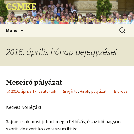
CSMKE
Csongrád Megyei Könyvtárosok Egyesülete
Ugrás
Keresés
Menü
a
tartalomhoz
2016. április hónap bejegyzései
Meseíró pályázat
2016. április 14. csütörtök
Ajánló
,
Hírek
,
pályázat
oross
Kedves Kollégák!
Sajnos csak most jelent meg a felhívás, és az idő nagyon
szorít, de azért közzéteszem itt is: