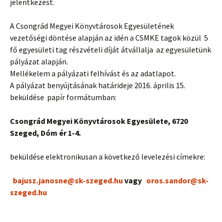
jelentkezést.
A Csongrád Megyei Könyvtárosok Egyesületének
vezetőségi döntése alapján az idén a CSMKE tagok közül 5
fő egyesületi tag részvételi díját átvállalja az egyesületünk
pályázat alapján.
Mellékelem a pályázati felhívást és az adatlapot.
A pályázat benyújtásának határideje 2016. április 15.
beküldése papír formátumban:
Csongrád Megyei Könyvtárosok Egyesülete, 6720
Szeged, Dóm ér 1-4.
beküldése elektronikusan a következő levelezési címekre:
bajusz.janosne@sk-szeged.hu
vagy
oros.sandor@sk-
szeged.hu