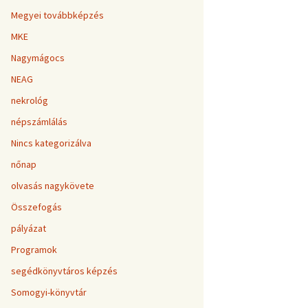
Megyei továbbképzés
MKE
Nagymágocs
NEAG
nekrológ
népszámlálás
Nincs kategorizálva
nőnap
olvasás nagykövete
Összefogás
pályázat
Programok
segédkönyvtáros képzés
Somogyi-könyvtár