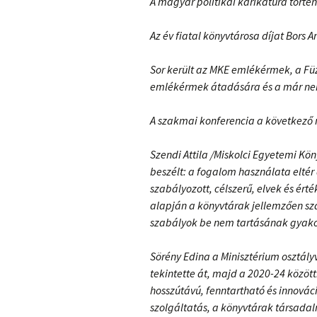
A magyar politikai karikatúra tört
Az év fiatal könyvtárosa díjat Bors 
Sor került az MKE emlékérmek, a Fü
emlékérmek átadására és a már nem 
A szakmai konferencia a következő n
Szendi Attila /Miskolci Egyetemi Kön
beszélt: a fogalom használata elté
szabályozott, célszerű, elvek és ér
alapján a könyvtárak jellemzően sz
szabályok be nem tartásának gyako
Sörény Edina a Minisztérium osztályv
tekintette át, majd a 2020-24 közötti
hosszútávú, fenntartható és innovác
szolgáltatás, a könyvtárak társadal