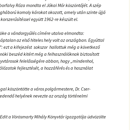
orfalvy Róza mondta el Jókai Mór köszöntőjét. A szép
gháború komoly károkat okozott, amely után szinte újjá
 korszerűsítéssel együtt 1962-re készült el.
nöke a vándorgyűlés címére utalva elmondta:
áptalan az első hiteles hely volt az országban. Egyúttal
”: ezt a kifejezést sokszor hallottuk még a következő
nöki beszéd kitért még a felhasználóknak biztosított
yvtárosok felelősségére abban, hogy „mindenhol,
lózatok fejlesztését, a hozzáférés és a használat
gal köszöntötte a város polgármestere, Dr. Cser-
eredendő helyének nevezte az ország történelmi
 Edit a Vörösmarty Mihály Könyvtár igazgatója üdvözölte