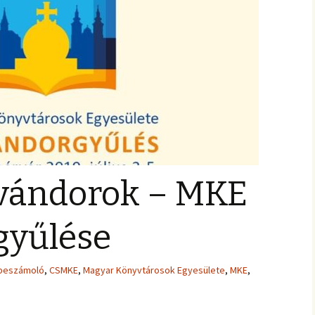
 vándorok – MKE
gyűlése
beszámoló
,
CSMKE
,
Magyar Könyvtárosok Egyesülete
,
MKE
,