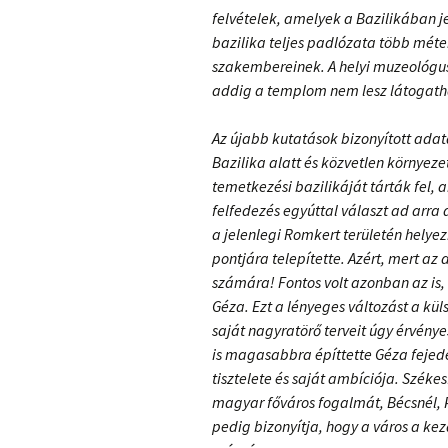
felvételek, amelyek a Bazilikában je
bazilika teljes padlózata több méte
szakembereinek. A helyi muzeológus
addig a templom nem lesz látogath
Az újabb kutatások bizonyított adata
Bazilika alatt és közvetlen környez
temetkezési bazilikáját tárták fel,
felfedezés egyúttal választ ad arra 
a jelenlegi Romkert területén helye
pontjára telepítette. Azért, mert az
számára! Fontos volt azonban az is,
Géza. Ezt a lényeges változást a küls
saját nagyratörő terveit úgy érvény
is magasabbra építtette Géza fejede
tisztelete és saját ambíciója. Széke
magyar főváros fogalmát, Bécsnél, P
pedig bizonyítja, hogy a város a ke