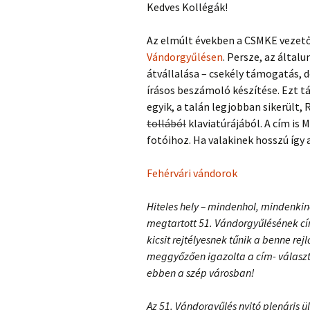
Kedves Kollégák!
Az elmúlt években a CSMKE vezet
Vándorgyűlésen
. Persze, az általu
átvállalása – csekély támogatás, d
írásos beszámoló készítése. Ezt t
egyik, a talán legjobban sikerült
tollából
klaviatúrájából. A cím is M
fotóihoz. Ha valakinek hosszú így a
Fehérvári vándorok
Hiteles hely – mindenhol, mindenkin
megtartott 51. Vándorgyűlésének cí
kicsit rejtélyesnek tűnik a benne re
meggyőzően igazolta a cím- választ
ebben a szép városban!
Az 51. Vándorgyűlés nyitó plenáris 