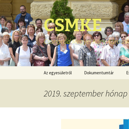
CSMKE
Csongrád Megyei Könyvtárosok
Ugrás
Az egyesületről
Dokumentumtár
E
a
tartalomhoz
2019. szeptember hónap 