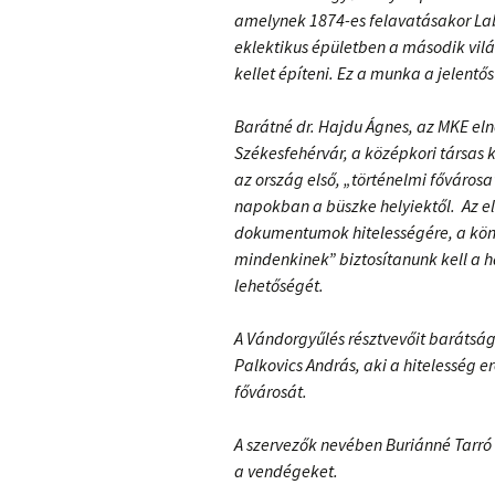
amelynek 1874-es felavatásakor Lab
eklektikus épületben a második vilá
kellet építeni. Ez a munka a jelentős
Barátné dr. Hajdu Ágnes, az MKE el
Székesfehérvár, a középkori társas k
az ország első, „történelmi fővárosa
napokban a büszke helyiektől. Az el
dokumentumok hitelességére, a kön
mindenkinek” biztosítanunk kell a há
lehetőségét.
A Vándorgyűlés résztvevőit barátság
Palkovics András, aki a hitelesség 
fővárosát.
A szervezők nevében Buriánné Tarró
a vendégeket.