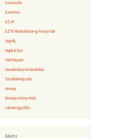
szavazás
Szentes
SZJA
SZTE Klebelsberg Könyvtár
tagdíj
tagkártya
Tanfolyam
tanulmányi kirándulás
Továbbképzés
ünnep
Ünnepi Könyvhét
vándorgyűlés
Meta