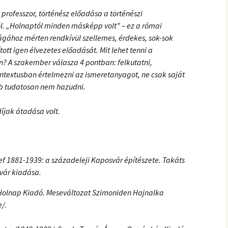
rofesszor, történész előadása a történészi
sról. „Holnaptól minden másképp volt” – ez a római
gához mérten rendkívül szellemes, érdekes, sok-sok
ott igen élvezetes előadását. Mit lehet tenni a
n? A szakember válasza 4 pontban: felkutatni,
ntextusban értelmezni az ismeretanyagot, ne csak saját
bb tudatosan nem hazudni.
íjak átadása volt.
f 1881-1939: a századeleji Kaposvár építészete. Takáts
vár kiadása.
 Holnap Kiadó. Meseváltozat Szimoniden Hajnalka
/.