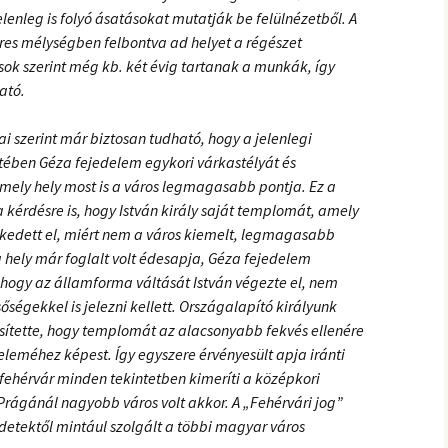
lenleg is folyó ásatásokat mutatják be felülnézetből. A
res mélységben felbontva ad helyet a régészet
ok szerint még kb. két évig tartanak a munkák, így
ató.
i szerint már biztosan tudható, hogy a jelenlegi
etében Géza fejedelem egykori várkastélyát és
 amely hely most is a város legmagasabb pontja. Ez a
a kérdésre is, hogy István király saját templomát, amely
zkedett el, miért nem a város kiemelt, legmagasabb
 a hely már foglalt volt édesapja, Géza fejedelem
 hogy az államforma váltását István végezte el, nem
őségekkel is jelezni kellett. Országalapító királyunk
esítette, hogy templomát az alacsonyabb fekvés ellenére
leméhez képest. Így egyszere érvényesült apja iránti
sfehérvár minden tekintetben kimeríti a középkori
rágánál nagyobb város volt akkor. A „Fehérvári jog”
zdetektől mintául szolgált a többi magyar város