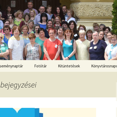
 Egyesülete
seménynaptár
Fotótár
Kitüntetések
Könyvtárosnap
bejegyzései