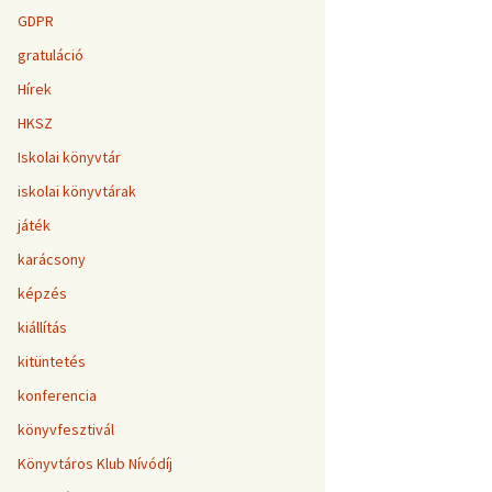
GDPR
gratuláció
Hírek
HKSZ
Iskolai könyvtár
iskolai könyvtárak
játék
karácsony
képzés
kiállítás
kitüntetés
konferencia
könyvfesztivál
Könyvtáros Klub Nívódíj