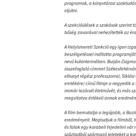
programok, a könyvtárosi szaktudás
eljutni.
A szekcióülések a szokások szerint t
bőség zavarával nehezítették az ér
A Helyismereti Szekció egy igen iz
beszélgetéssel indította programját
nevű különtermében. Burján Zsigmon
összefoglaló címmel Székesfehérvár
elhunyt régész professzorral, Siklósi
emlékére/ című filmje a negyedik a
immár lezárult életművét, és más sza
megvitatva értékeli annak eredmén
A film bemutatja a legújabb, a Bazil
eredményeit. Megtudjuk a filmből, ho
és falak egy korabeli fejedelmi vár 
száztadból származó leleteket a k