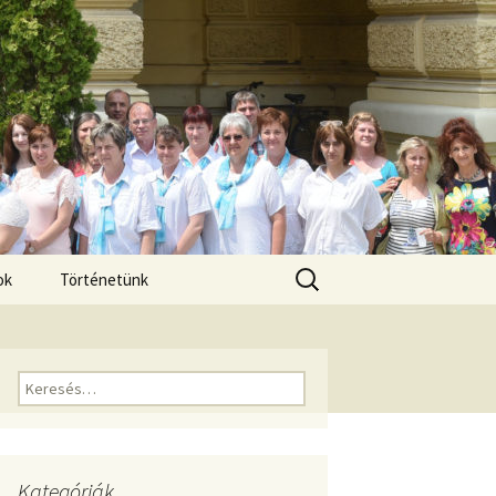
Keresés:
ok
Történetünk
Keresés:
Kategóriák