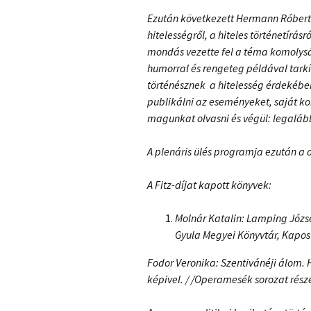
Ezután következett Hermann Róbert p
hitelességről, a hiteles történetírá
mondás vezette fel a téma komolysá
humorral és rengeteg példával tarkít
történésznek a hitelesség érdekébe
publikálni az eseményeket, saját ko
magunkat olvasni és végül: legalá
A plenáris ülés programja ezután a d
A Fitz-díjat kapott könyvek:
Molnár Katalin: Lamping Józse
Gyula Megyei Könyvtár, Kapos
Fodor Veronika: Szentivánéji álom.
képivel. / /Operamesék sorozat része