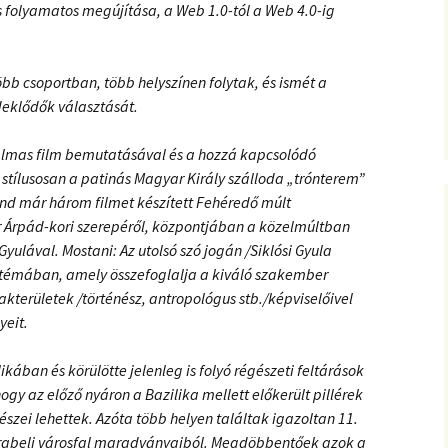
 folyamatos megújítása, a Web 1.0-tól a Web 4.0-ig
öbb csoportban, több helyszínen folytak, és ismét a
deklődők választását.
galmas film bemutatásával és a hozzá kapcsolódó
 stílusosan a patinás Magyar Király szálloda „trónterem”
d már három filmet készített Fehéredő múlt
 Árpád-kori szerepéről, központjában a közelmúltban
 Gyulával. Mostani: Az utolsó szó jogán /Siklósi Gyula
 témában, amely összefoglalja a kiváló szakember
kterületek /történész, antropológus stb./képviselőivel
yeit.
ikában és körülötte jelenleg is folyó régészeti feltárások
gy az előző nyáron a Bazilika mellett előkerült pillérek
részei lehettek. Azóta több helyen találtak igazoltan 11.
orabeli városfal maradványaiból. Megdöbbentőek azok a