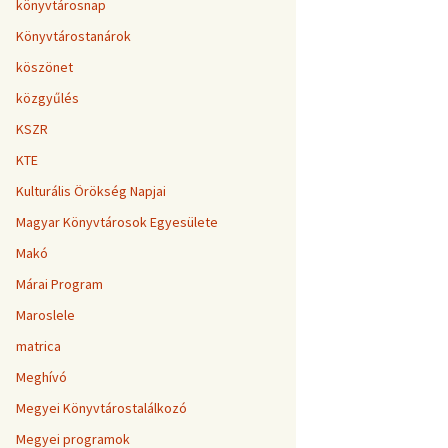
könyvtárosnap
Könyvtárostanárok
köszönet
közgyűlés
KSZR
KTE
Kulturális Örökség Napjai
Magyar Könyvtárosok Egyesülete
Makó
Márai Program
Maroslele
matrica
Meghívó
Megyei Könyvtárostalálkozó
Megyei programok