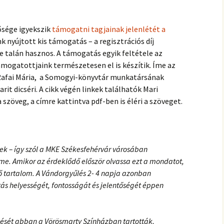
ősége igyekszik
támogatni tagjainak jelenlétét a
nk nyújtott kis támogatás – a regisztrációs díj
e talán hasznos. A támogatás egyik feltétele az
ámogatottjaink természetesen el is készítik. Íme az
, Rafai Mária, a Somogyi-könyvtár munkatársának
arit dicséri. A cikk végén linkek találhatók Mari
 szöveg, a címre kattintva pdf-ben is éléri a szöveget.
ek – így szól a MKE Székesfehérvár városában
me. Amikor az érdeklődő először olvassa ezt a mondatot,
jlő tartalom. A Vándorgyűlés 2- 4 napja azonban
ás helyességét, fontosságát és jelentőségét éppen
ülését abban a Vörösmarty Színházban tartották,