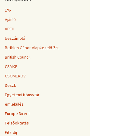
1%
Ajánló
APEH
beszámoló
Bethlen Gábor Alapkezelő Zrt.
British Council
CSMKE
CSOMEKÖV
Deszk
Egyetemi Könyvtár
emlékülés
Europe Direct
Felsőoktatás
Fitz-díj