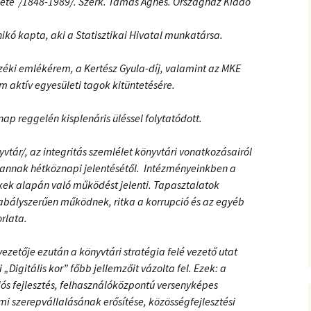
énete /1848-1989/. Szerk. Tamás Ágnes. Országház Kiadó
Anikó kapta, aki a Statisztikai Hivatal munkatársa.
zéki emlékérem, a Kertész Gyula-díj, valamint az MKE
aktív egyesületi tagok kitüntetésére.
ap reggelén kisplenáris üléssel folytatódott.
yvtár/, az integritás szemlélet könyvtári vonatkozásairól
r annak hétköznapi jelentésétől. Intézményeinkben a
tékek alapán való működést jelenti. Tapasztalatok
abályszerűen működnek, ritka a korrupció és az egyéb
rlata.
ezetője ezután a könyvtári stratégia felé vezető utat
 „Digitális kor” főbb jellemzőit vázolta fel. Ezek: a
iós fejlesztés, felhasználóközpontú versenyképes
mi szerepvállalásának erősítése, közösségfejlesztési