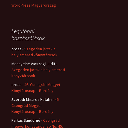
WordPress Magyarország
Legutóbbi
hozzászólások
oross
-
Szegeden jártak a
helyismereti könyvtárosok
Mennyeiné Várszegi Judit
-
Szegeden jártak a helyismereti
könyvtárosok
oross
-
46. Csongrád Megyei
Könytárosnap – Bordány
Szeredi-Misurda Katalin
-
46.
Csongrád Megyei
Könytárosnap – Bordány
Farkas Sándorné
-
Csongrád
megyei könyvtárosnap No. 45.