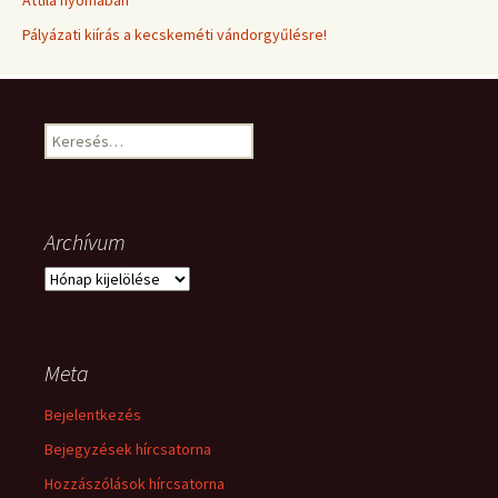
Attila nyomában
Pályázati kiírás a kecskeméti vándorgyűlésre!
Keresés:
Archívum
Archívum
Meta
Bejelentkezés
Bejegyzések hírcsatorna
Hozzászólások hírcsatorna