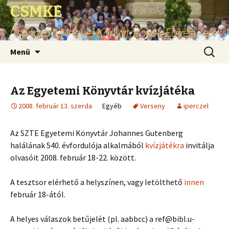
CSMKE
Csongrád Megyei Könyvtárosok Egyesülete
Ugrás
Keresés
Menü
a
tartalomhoz
Az Egyetemi Könyvtár kvízjátéka
2008. február 13. szerda
Egyéb
Verseny
iperczel
Az SZTE Egyetemi Könyvtár Johannes Gutenberg
halálának 540. évfordulója alkalmából
kvízjátékra
invitálja
olvasóit 2008. február 18-22. között.
A tesztsor elérhető a helyszínen, vagy letölthető
innen
február 18-ától.
A helyes válaszok betűjelét (pl. aabbcc) a ref@bibl.u-