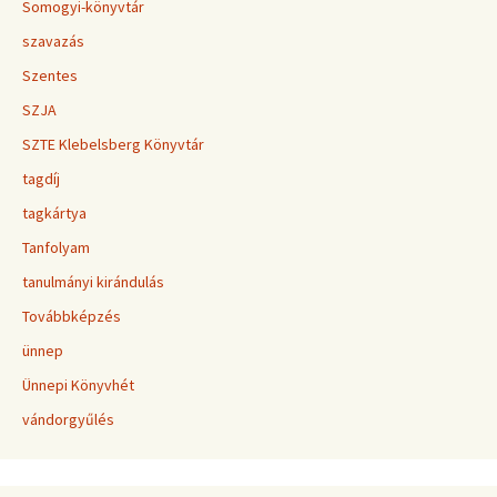
Somogyi-könyvtár
szavazás
Szentes
SZJA
SZTE Klebelsberg Könyvtár
tagdíj
tagkártya
Tanfolyam
tanulmányi kirándulás
Továbbképzés
ünnep
Ünnepi Könyvhét
vándorgyűlés