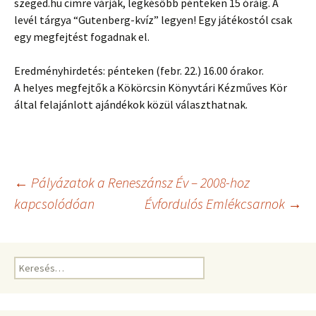
szeged.hu címre várják, legkésőbb pénteken 15 óráig. A
levél tárgya “Gutenberg-kvíz” legyen! Egy játékostól csak
egy megfejtést fogadnak el.
Eredményhirdetés: pénteken (febr. 22.) 16.00 órakor.
A helyes megfejtők a Kökörcsin Könyvtári Kézműves Kör
által felajánlott ajándékok közül választhatnak.
Bejegyzés
←
Pályázatok a Reneszánsz Év – 2008-hoz
kapcsolódóan
Évfordulós Emlékcsarnok
→
navigáció
Keresés: