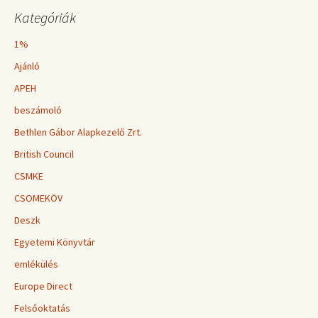
Kategóriák
1%
Ajánló
APEH
beszámoló
Bethlen Gábor Alapkezelő Zrt.
British Council
CSMKE
CSOMEKÖV
Deszk
Egyetemi Könyvtár
emlékülés
Europe Direct
Felsőoktatás