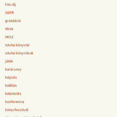
Fitz-díj
GDPR
gratuláció
Hírek
HKSZ
Iskolai könyvtár
iskolai könyvtárak
játék
karácsony
képzés
kiállítás
kitüntetés
konferencia
könyvfesztivál