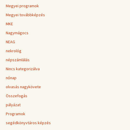
Megyei programok
Megyei továbbképzés
MKE
Nagymágocs
NEAG
nekrológ
népszámlálás
Nincs kategorizálva
nőnap
olvasás nagykövete
Összefogás
pályázat
Programok
segédkönyvtáros képzés