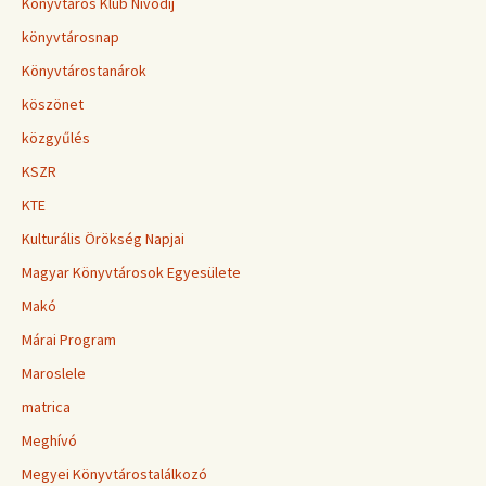
Könyvtáros Klub Nívódíj
könyvtárosnap
Könyvtárostanárok
köszönet
közgyűlés
KSZR
KTE
Kulturális Örökség Napjai
Magyar Könyvtárosok Egyesülete
Makó
Márai Program
Maroslele
matrica
Meghívó
Megyei Könyvtárostalálkozó