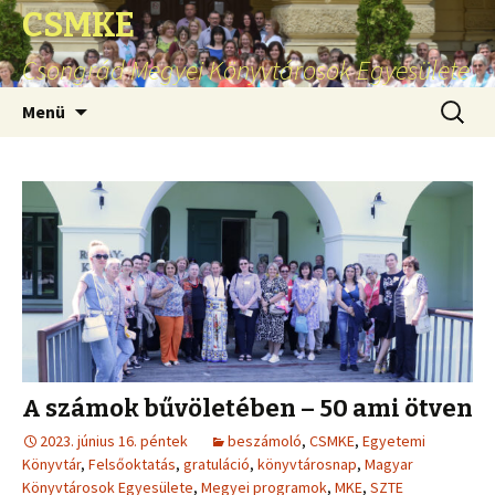
CSMKE
Csongrád Megyei Könyvtárosok Egyesülete
Ugrás
Keresés
Menü
a
tartalomhoz
A számok bűvöletében – 50 ami ötven
2023. június 16. péntek
beszámoló
,
CSMKE
,
Egyetemi
Könyvtár
,
Felsőoktatás
,
gratuláció
,
könyvtárosnap
,
Magyar
Könyvtárosok Egyesülete
,
Megyei programok
,
MKE
,
SZTE