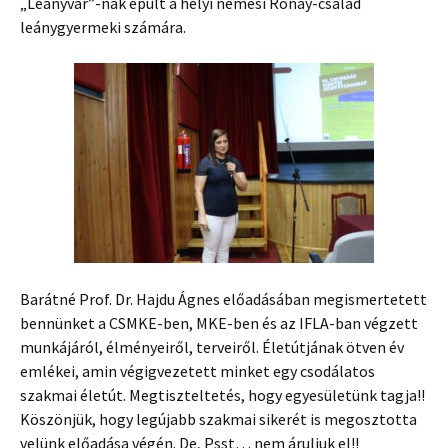
„Leányvár”-nak épült a helyi nemesi Rónay-család
leánygyermeki számára.
Barátné Prof. Dr. Hajdu Ágnes előadásában megismertetett
bennünket a CSMKE-ben, MKE-ben és az IFLA-ban végzett
munkájáról, élményeiről, terveiről. Életútjának ötven év
emlékei, amin végigvezetett minket egy csodálatos
szakmai életút. Megtiszteltetés, hogy egyesületünk tagja!!
Köszönjük, hogy legújabb szakmai sikerét is megosztotta
velünk előadása végén. De, Psst… nem áruljuk el!!