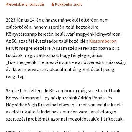
Klebelsberg Könyvtár
Kukkonka Judit
2023. június 14-én a hagyományoktól eltérően nem
csütörtökön, hanem szerdán találkoztak újra
Könyvtárosnap keretén belül „vár”megyénk könyvtárosai.
Az 50. azaz fél évszázados találkozó idén
Kiszomboron
került megrendezésre. A szám szép kerek azonban a brit
tudósok még vitatkoznak, hogy tényleg a június
„tizennegyediki” rendezvényünk – e az ötvenedik. Házassági
években mérve aranylakodalmat ér, gombócból pedig
rengeteg.
Szinte hihetetlen, de Kiszomboron még sose tartottunk
Könyvtárosnapot. Így házigazdáink Adrián Renáta és
Nógrádiné Vígh Krisztina lelkesen, kreatívan indultak neki
az előttük álló feladatnak s minden váratlanul előugró
szervezési problémát azonnal megoldottak/elhárítottak.