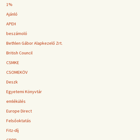
1%
Ajánló
APEH
beszámoló
Bethlen Gábor Alapkezelő Zrt.
British Council
CSMKE
CSOMEKÖV
Deszk
Egyetemi Könyvtár
emlékülés
Europe Direct
Felsőoktatás
Fitz-díj