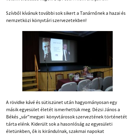
Szívből kívánuk további sok sikert a Tanárnőnek a hazai és
nemzetközi könyvtári szervezetekben!
A rövidke kávé és sütiszünet után hagyományosan egy
másik egyesület életét ismerhettük meg. Dézsi János a
Békés „vár”megyei könyvtárosok szerveztének történetét
tárta elénk. Kiderült sok a hasonlóság az egyesületi
életünkben, ők is kirándulnak, szakmai napokat