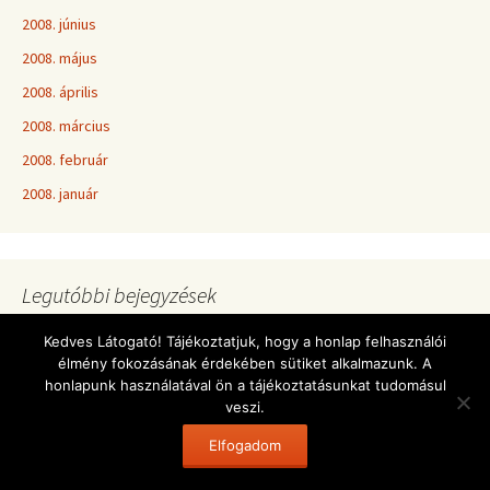
2008. június
2008. május
2008. április
2008. március
2008. február
2008. január
Legutóbbi bejegyzések
Maroslelei Könyvtárosnapról
Kedves Látogató! Tájékoztatjuk, hogy a honlap felhasználói
élmény fokozásának érdekében sütiket alkalmazunk. A
Maroslelei TOTÓ
honlapunk használatával ön a tájékoztatásunkat tudomásul
Meghívó a Maroslelei Könyvtárosnapra
veszi.
Attila nyomában
Elfogadom
Pályázati kiírás a kecskeméti vándorgyűlésre!