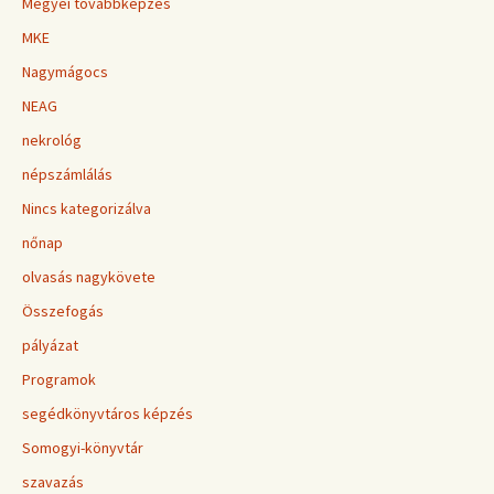
Megyei továbbképzés
MKE
Nagymágocs
NEAG
nekrológ
népszámlálás
Nincs kategorizálva
nőnap
olvasás nagykövete
Összefogás
pályázat
Programok
segédkönyvtáros képzés
Somogyi-könyvtár
szavazás