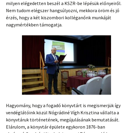
milyen elégedetten beszél a KSZR-be lépésük előnyeiről.
Nem tudom elégszer hangsúlyozni, mekkora öröm és jó
érzés, hogy a két kiszombori kolléganőnk munkáját
nagymértékben támogatja.
Hagyomány, hogy a fogadó könyvtárt is megismerjük így
vendéglátóink közül Nógrádiné Vígh Krisztina vállalta a
könyvtáruk történetének, megújulásának bemutatását.
Elárulom, a könyvtár épülete egykoron 1876-ban