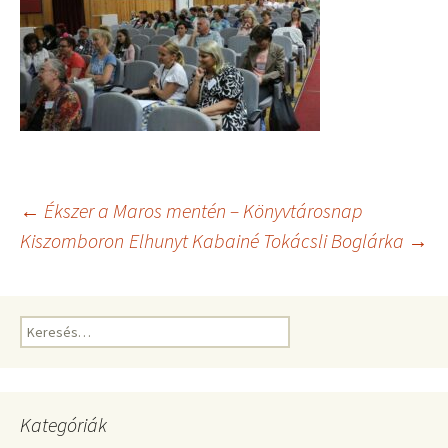
Bejegyzés
←
Ékszer a Maros mentén – Könyvtárosnap
Kiszomboron
Elhunyt Kabainé Tokácsli Boglárka
→
navigáció
Keresés:
Kategóriák