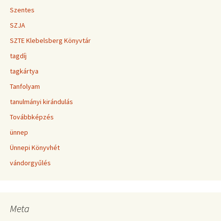
Szentes
SZJA
SZTE Klebelsberg Könyvtár
tagdíj
tagkártya
Tanfolyam
tanulmányi kirándulás
Továbbképzés
ünnep
Ünnepi Könyvhét
vándorgyűlés
Meta