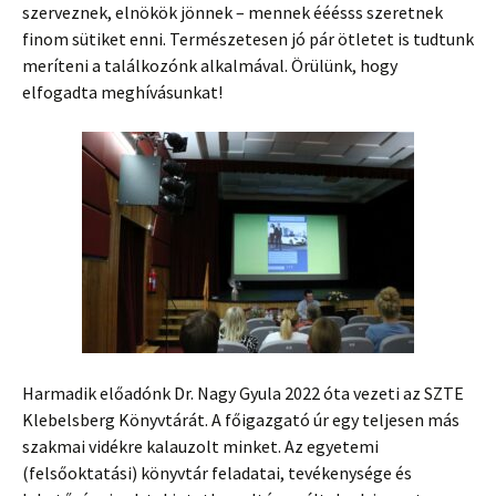
szerveznek, elnökök jönnek – mennek ééésss szeretnek
finom sütiket enni. Természetesen jó pár ötletet is tudtunk
meríteni a találkozónk alkalmával. Örülünk, hogy
elfogadta meghívásunkat!
Harmadik előadónk Dr. Nagy Gyula 2022 óta vezeti az SZTE
Klebelsberg Könyvtárát. A főigazgató úr egy teljesen más
szakmai vidékre kalauzolt minket. Az egyetemi
(felsőoktatási) könyvtár feladatai, tevékenysége és