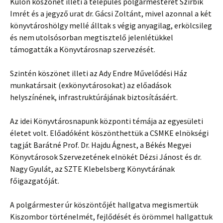
Külön köszönet illeti a település polgármesterét Szirbik
Imrét és a jegyző urat dr. Gácsi Zoltánt, mivel azonnal a két
könyvtároshölgy mellé álltak s végig anyagilag, erkölcsileg
és nem utolsósorban megtisztelő jelenlétükkel
támogatták a Könyvtárosnap szervezését.
Szintén köszönet illeti az Ady Endre Művelődési Ház
munkatársait (exkönyvtárosokat) az előadások
helyszínének, infrastruktúrájának biztosításáért.
Az idei Könyvtárosnapunk központi témája az egyesületi
életet volt. Előadóként köszönthettük a CSMKE elnökségi
tagját Barátné Prof. Dr. Hajdu Ágnest, a Békés Megyei
Könyvtárosok Szervezetének elnökét Dézsi Jánost és dr.
Nagy Gyulát, az SZTE Klebelsberg Könyvtárának
főigazgatóját.
A polgármester úr köszöntőjét hallgatva megismertük
Kiszombor történelmét, fejlődését és örömmel hallgattuk