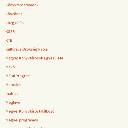
Könyvtárostanárok
köszönet
közgyűlés
KSZR
KTE
Kulturális Örökség Napjai
Magyar Könyvtárosok Egyesülete
Makó
Márai Program
Maroslele
matrica
Meghívó
Megyei Könyvtárostalálkozó
Megyei programok