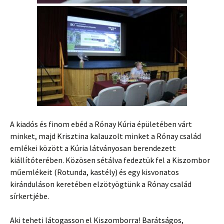
A kiadós és finom ebéd a Rónay Kúria épületében várt
minket, majd Krisztina kalauzolt minket a Rónay család
emlékei között a Kúria látványosan berendezett
kiállítóterében. Közösen sétálva fedeztük fel a Kiszombor
műemlékeit (Rotunda, kastély) és egy kisvonatos
kiránduláson keretében elzötyögtünk a Rónay család
sírkertjébe.
Aki teheti látogasson el Kiszomborra! Barátságos,