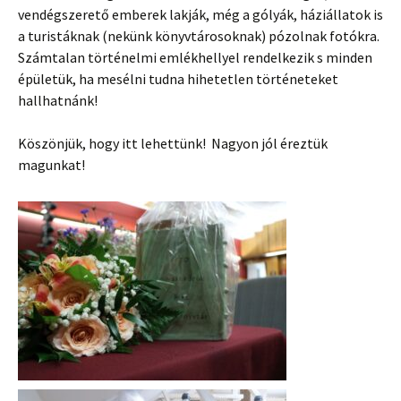
vendégszerető emberek lakják, még a gólyák, háziállatok is
a turistáknak (nekünk könyvtárosoknak) pózolnak fotókra.
Számtalan történelmi emlékhellyel rendelkezik s minden
épületük, ha mesélni tudna hihetetlen történeteket
hallhatnánk!
Köszönjük, hogy itt lehettünk! Nagyon jól éreztük
magunkat!