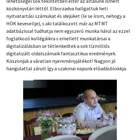
lehetőségei sok tekintetben eltér az általunk ismert
közkönyvtári léttől. Elborzadva hallgattuk heti
nyitvatartási számukat és idejüket (le se írom, nehogy a
HÖK kevesellje), s aki találkozott már az MTMT
adatbázissal tudhatja nem egyszerű munka hárul az ezzel
foglalkozó kollégáikra s emellett munkatársai a
digitalizálásban se tétlenkedtek a sok tízmilliós
digitalizált oldalszámaik fantasztikus eredmények.
Köszönjük a váratlan nyereményjátékot! Nagyon jó
hangulattal zárult így a szakmai napunk előadásblokkja.