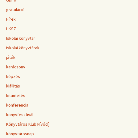
GDPR
gratuláció
Hírek
HKSZ
Iskolai könyvtár
iskolai könyvtárak
játék
karácsony
képzés
kiállítás
kitüntetés
konferencia
könyvfesztivál
Könyvtáros Klub Nívódíj
könyvtárosnap