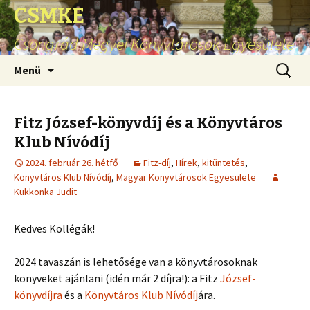
CSMKE
Csongrád Megyei Könyvtárosok Egyesülete
Ugrás
Keresés
Menü
a
tartalomhoz
Fitz József-könyvdíj és a Könyvtáros
Klub Nívódíj
2024. február 26. hétfő
Fitz-díj
,
Hírek
,
kitüntetés
,
Könyvtáros Klub Nívódíj
,
Magyar Könyvtárosok Egyesülete
Kukkonka Judit
Kedves Kollégák!
2024 tavaszán is lehetősége van a könyvtárosoknak
könyveket ajánlani (idén már 2 díjra!): a Fitz
József-
könyvdíjra
és a
Könyvtáros Klub Nívódíj
ára.