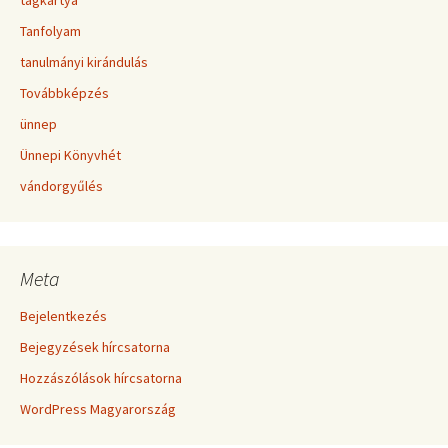
tagkártya
Tanfolyam
tanulmányi kirándulás
Továbbképzés
ünnep
Ünnepi Könyvhét
vándorgyűlés
Meta
Bejelentkezés
Bejegyzések hírcsatorna
Hozzászólások hírcsatorna
WordPress Magyarország