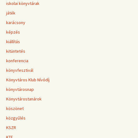
iskolai könyvtárak
játék
karácsony
képzés
kiállítás
kitüntetés
konferencia
könyvfesztivál
Könyvtáros Klub Nívódíj
könyvtárosnap
Könyvtárostanárok
köszönet
közgyűlés
KSZR
KTE