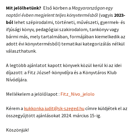
Mit jelölhetünk?
Első körben a
Magyarországon egy
naptári évben megjelent teljes könyvtermésből
(vagyis
2023-
ból
lehet szépirodalmi, történeti, művészeti, gyermek- és
ifjúsági könyv, pedagógiai szakirodalom, tankönyv vagy
bármi más, mely tartalmában, formájában kiemelkedik az
adott évi könyvtermésből) tematikai kategorizálás nélkül
választhatunk.
A legtöbb ajánlatot kapott könyvek közül kerül ki az idei
díjazott: a Fitz József-könyvdíjra és a Könyvtáros Klub
Nívódíjára.
Mellékelem a jelölőlapot :
Fitz_Nivo_jelolo
Kérem a
kukkonka.judit@sk-szeged.hu
címre küldjétek el az
összegyűjtött ajánlásokat 2024. március 15-ig.
Köszönjük!