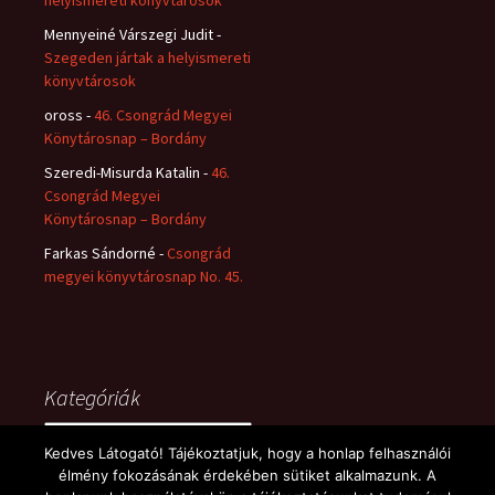
helyismereti könyvtárosok
Mennyeiné Várszegi Judit
-
Szegeden jártak a helyismereti
könyvtárosok
oross
-
46. Csongrád Megyei
Könytárosnap – Bordány
Szeredi-Misurda Katalin
-
46.
Csongrád Megyei
Könytárosnap – Bordány
Farkas Sándorné
-
Csongrád
megyei könyvtárosnap No. 45.
Kategóriák
Kategóriák
Kedves Látogató! Tájékoztatjuk, hogy a honlap felhasználói
élmény fokozásának érdekében sütiket alkalmazunk. A