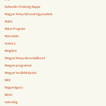
Kulturális Örökség Napjai
Magyar Könyvtárosok Egyesülete
Makó
Márai Program
Maroslele
matrica
Meghívó
Megyei Könyvtárostalálkozó
Megyei programok
Megyei továbbképzés
MKE
Nagymágocs
NEAG
nekrológ