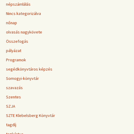
népszámlálás
Nincs kategorizálva
nőnap
olvasás nagykövete
Összefogás
pályázat
Programok
segédkönyvtáros képzés
Somogyi-könyvtár
szavazás
Szentes
SZJA
SZTE Klebelsberg Könyvtár
tagdíj