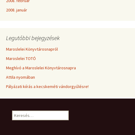
2008. február
2008. január
Legutóbbi bejegyzések
Maroslelei Könyvtárosnapról
Maroslelei TOTÓ
Meghívó a Maroslelei Könyvtárosnapra
Attila nyomában
Pályázati kiírás a kecskeméti vándorgyűlésre!
Keresés: