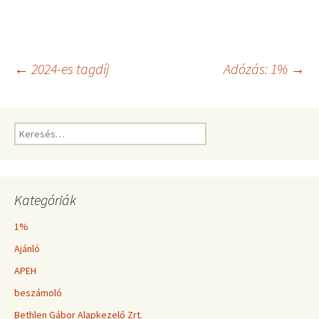
Bejegyzés
←
2024-es tagdíj
Adózás: 1%
→
navigáció
Keresés:
Kategóriák
1%
Ajánló
APEH
beszámoló
Bethlen Gábor Alapkezelő Zrt.