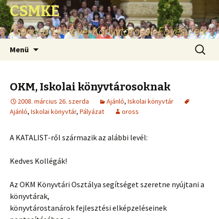
CSMKE
Csongrád Megyei Könyvtárosok Egyesülete
Ugrás
Keresés
Menü
a
tartalomhoz
OKM, Iskolai könyvtárosoknak
2008. március 26. szerda
Ajánló
,
Iskolai könyvtár
Ajánló
,
Iskolai könyvtár
,
Pályázat
oross
A KATALIST-ről származik az alábbi levél:
Kedves Kollégák!
Az OKM Könyvtári Osztálya segítséget szeretne nyújtani a
könyvtárak,
könyvtárostanárok fejlesztési elképzeléseinek