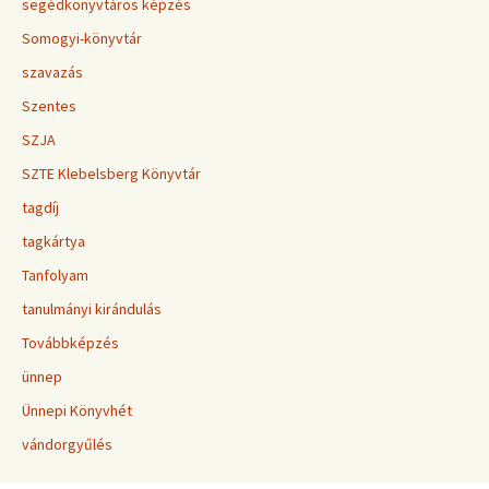
segédkönyvtáros képzés
Somogyi-könyvtár
szavazás
Szentes
SZJA
SZTE Klebelsberg Könyvtár
tagdíj
tagkártya
Tanfolyam
tanulmányi kirándulás
Továbbképzés
ünnep
Ünnepi Könyvhét
vándorgyűlés