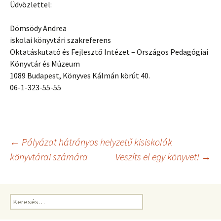
Üdvözlettel:
Dömsödy Andrea
iskolai könyvtári szakreferens
Oktatáskutató és Fejlesztő Intézet – Országos Pedagógiai
Könyvtár és Múzeum
1089 Budapest, Könyves Kálmán körút 40.
06-1-323-55-55
Bejegyzés
←
Pályázat hátrányos helyzetű kisiskolák
könyvtárai számára
Veszíts el egy könyvet!
→
navigáció
Keresés: