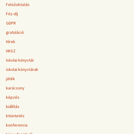
Felsőoktatás
Fitz-díj
GDPR
gratuláció
Hírek
HKSZ
Iskolai könyvtár
iskolai könyvtárak
játék
karácsony
képzés
kiállítás
kitüntetés
konferencia