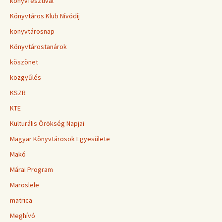
könyvfesztivál
Könyvtáros Klub Nívódíj
könyvtárosnap
Könyvtárostanárok
köszönet
közgyűlés
KSZR
KTE
Kulturális Örökség Napjai
Magyar Könyvtárosok Egyesülete
Makó
Márai Program
Maroslele
matrica
Meghívó