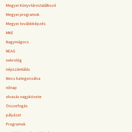
Megyei Könyvtárostalálkozó
Megyei programok
Megyei továbbképzés
MKE
Nagymágocs
NEAG
nekrológ
népszámlálás
Nincs kategorizálva
nőnap
olvasás nagykövete
Összefogás
pályázat
Programok