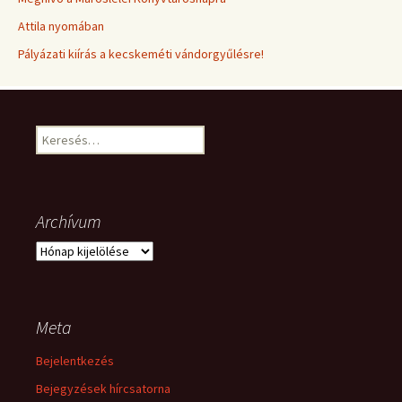
Attila nyomában
Pályázati kiírás a kecskeméti vándorgyűlésre!
Keresés:
Archívum
Archívum
Meta
Bejelentkezés
Bejegyzések hírcsatorna