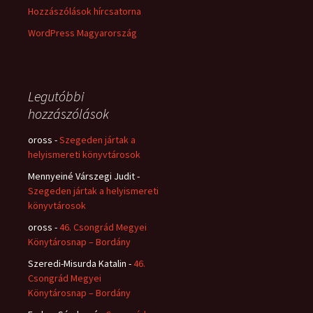
Hozzászólások hírcsatorna
WordPress Magyarország
Legutóbbi
hozzászólások
oross
-
Szegeden jártak a
helyismereti könyvtárosok
Mennyeiné Várszegi Judit
-
Szegeden jártak a helyismereti
könyvtárosok
oross
-
46. Csongrád Megyei
Könytárosnap – Bordány
Szeredi-Misurda Katalin
-
46.
Csongrád Megyei
Könytárosnap – Bordány