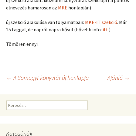
új szekció alakult: Múzeumi könyvtárak szekciója ( a pontos
elnevezés hamarosan az
MKE
honlapján)
új szekció alakulása van folyamatban:
MKE-IT szekció
. Már
25 taggal, de napról napra bővül (bővebb info:
itt
.)
Tömören ennyi.
Bejegyzés
←
A Somogyi-könyvtár új honlapja
Ajánló
→
navigáció
Keresés:
Kategóriák