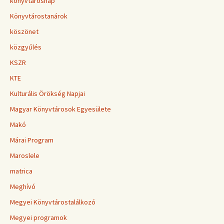
könyvtárosnap
Könyvtárostanárok
köszönet
közgyűlés
KSZR
KTE
Kulturális Örökség Napjai
Magyar Könyvtárosok Egyesülete
Makó
Márai Program
Maroslele
matrica
Meghívó
Megyei Könyvtárostalálkozó
Megyei programok