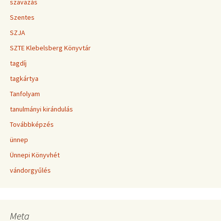
szavazás
Szentes
SZJA
SZTE Klebelsberg Könyvtár
tagdíj
tagkártya
Tanfolyam
tanulmányi kirándulás
Továbbképzés
ünnep
Ünnepi Könyvhét
vándorgyűlés
Meta