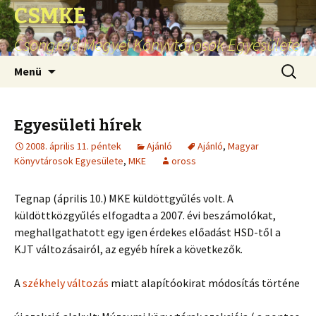
CSMKE
Csongrád Megyei Könyvtárosok Egyesülete
Ugrás
Keresés
Menü
a
tartalomhoz
Egyesületi hírek
2008. április 11. péntek
Ajánló
Ajánló
,
Magyar
Könyvtárosok Egyesülete
,
MKE
oross
Tegnap (április 10.) MKE küldöttgyűlés volt. A
küldöttközgyűlés elfogadta a 2007. évi beszámolókat,
meghallgathatott egy igen érdekes előadást HSD-től a
KJT változásairól, az egyéb hírek a következők.
A
székhely változás
miatt alapítóokirat módosítás történe