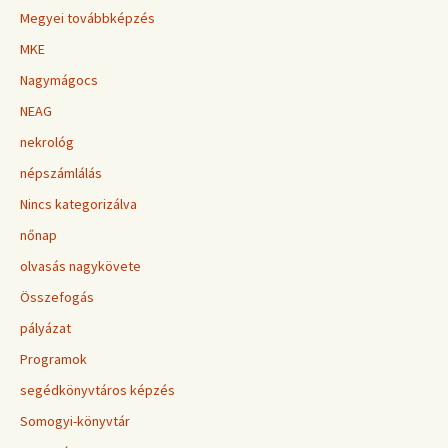
Megyei továbbképzés
MKE
Nagymágocs
NEAG
nekrológ
népszámlálás
Nincs kategorizálva
nőnap
olvasás nagykövete
Összefogás
pályázat
Programok
segédkönyvtáros képzés
Somogyi-könyvtár