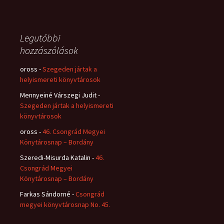
Legutóbbi
hozzászólások
oross
-
Szegeden jártak a
helyismereti könyvtárosok
Mennyeiné Várszegi Judit
-
Szegeden jártak a helyismereti
könyvtárosok
oross
-
46. Csongrád Megyei
Könytárosnap – Bordány
Szeredi-Misurda Katalin
-
46.
Csongrád Megyei
Könytárosnap – Bordány
Farkas Sándorné
-
Csongrád
megyei könyvtárosnap No. 45.