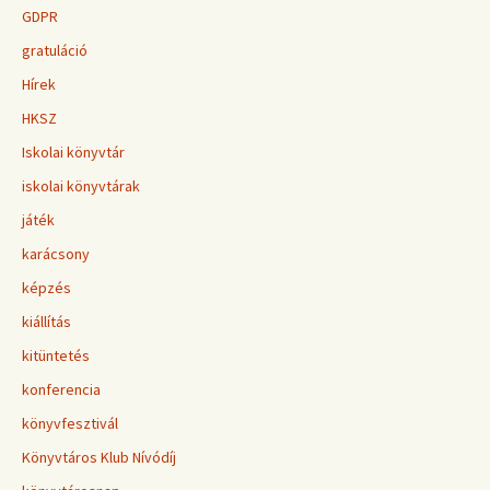
GDPR
gratuláció
Hírek
HKSZ
Iskolai könyvtár
iskolai könyvtárak
játék
karácsony
képzés
kiállítás
kitüntetés
konferencia
könyvfesztivál
Könyvtáros Klub Nívódíj