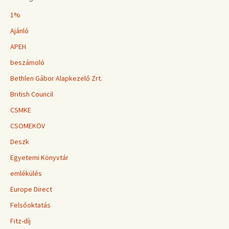
1%
Ajánló
APEH
beszámoló
Bethlen Gábor Alapkezelő Zrt.
British Council
CSMKE
CSOMEKÖV
Deszk
Egyetemi Könyvtár
emlékülés
Europe Direct
Felsőoktatás
Fitz-díj