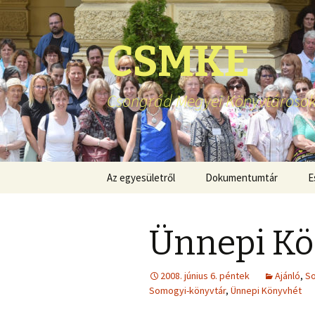
CSMKE
Csongrád Megyei Könyvtárosok
Ugrás
Az egyesületről
Dokumentumtár
E
a
tartalomhoz
Ünnepi Kö
2008. június 6. péntek
Ajánló
,
So
Somogyi-könyvtár
,
Ünnepi Könyvhét