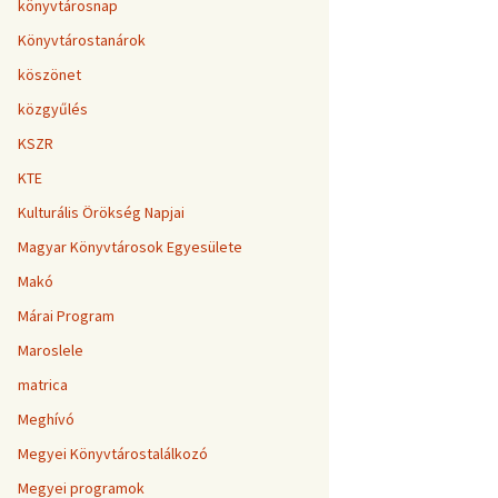
könyvtárosnap
Könyvtárostanárok
köszönet
közgyűlés
KSZR
KTE
Kulturális Örökség Napjai
Magyar Könyvtárosok Egyesülete
Makó
Márai Program
Maroslele
matrica
Meghívó
Megyei Könyvtárostalálkozó
Megyei programok