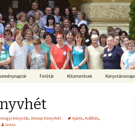
 Egyesülete
seménynaptár
Fotótár
Kitüntetések
Könyvtárosnap
nyvhét
mogyi-könyvtár
,
Ünnepi Könyvhét
Ajánló
,
Kiállítás
,
oross