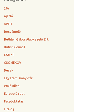
1%
Ajánló
APEH
beszámoló
Bethlen Gábor Alapkezelő Zrt.
British Council
CSMKE
CSOMEKÖV
Deszk
Egyetemi Könyvtár
emlékülés
Europe Direct
Felsőoktatás
Fitz-díj