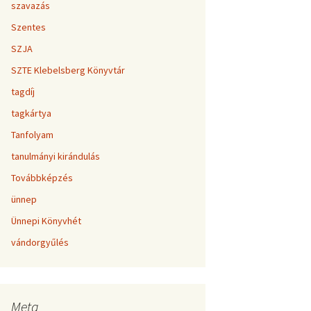
szavazás
Szentes
SZJA
SZTE Klebelsberg Könyvtár
tagdíj
tagkártya
Tanfolyam
tanulmányi kirándulás
Továbbképzés
ünnep
Ünnepi Könyvhét
vándorgyűlés
Meta