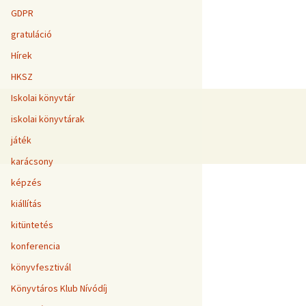
GDPR
gratuláció
Hírek
HKSZ
Iskolai könyvtár
iskolai könyvtárak
játék
karácsony
képzés
kiállítás
kitüntetés
konferencia
könyvfesztivál
Könyvtáros Klub Nívódíj