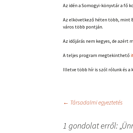
Az idén a Somogyi-könyvtár a fő 
Az elkövetkező héten több, mint 8
város több pontján.
Az időjárás nem kegyes, de azért 
A teljes program megtekinthető
i
Illetve több hír is szól rólunk és a 
Bejegyzés
←
Társadalmi egyeztetés
navigáció
1 gondolat erről: „
Ünn