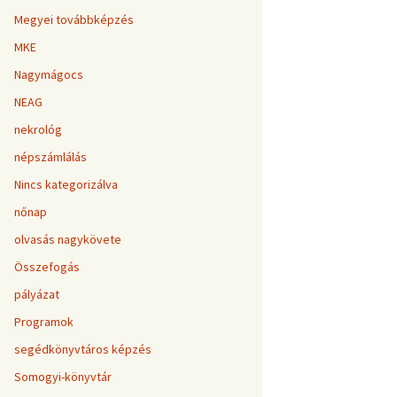
Megyei továbbképzés
MKE
Nagymágocs
NEAG
nekrológ
népszámlálás
Nincs kategorizálva
nőnap
olvasás nagykövete
Összefogás
pályázat
Programok
segédkönyvtáros képzés
Somogyi-könyvtár