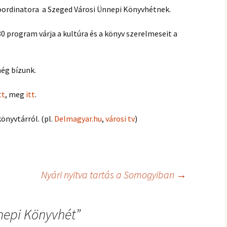
koordinatora a Szeged Városi Ünnepi Könyvhétnek.
0 program várja a kultúra és a könyv szerelmeseit a
még bízunk.
tt
, meg
itt
.
könyvtárról. (pl.
Delmagyar.hu
,
városi tv
)
Nyári nyitva tartás a Somogyiban
→
epi Könyvhét
”