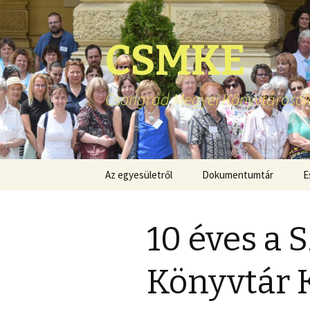
CSMKE
Csongrád Megyei Könyvtárosok
Ugrás
Az egyesületről
Dokumentumtár
E
a
tartalomhoz
10 éves a 
Könyvtár K