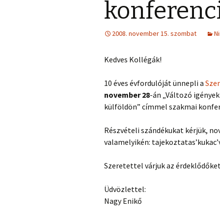
konferenc
2008. november 15. szombat
N
Kedves Kollégák!
10 éves évfordulóját ünnepli a
Szen
november 28
-án „Változó igények
külföldön” címmel szakmai konfer
Részvételi szándékukat kérjük, no
valamelyikén: tajekoztatas’kukac’
Szeretettel várjuk az érdeklődőket
Üdvözlettel:
Nagy Enikő