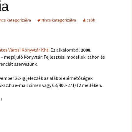
ia
incs kategorizálva
Nincs kategorizálva
csbk
tes Városi Könyvtár Kht.
Ez alkalomból
2008.
 – megújuló könyvtár: Fejlesztési modellek itthon és
enciát szervezünk.
vember 22-ig jelezzék az alábbi elérhetőségek
vksz.hu e-mail címen vagy 63/400-271/12 melléken.
!