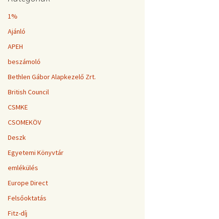
1%
Ajánló
APEH
beszámoló
Bethlen Gábor Alapkezelő Zrt.
British Council
CSMKE
CSOMEKÖV
Deszk
Egyetemi Könyvtár
emlékülés
Europe Direct
Felsőoktatás
Fitz-díj