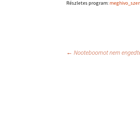
Részletes program:
meghivo_szen
Bejegyzés
←
Nooteboomot nem engedték
navigáció