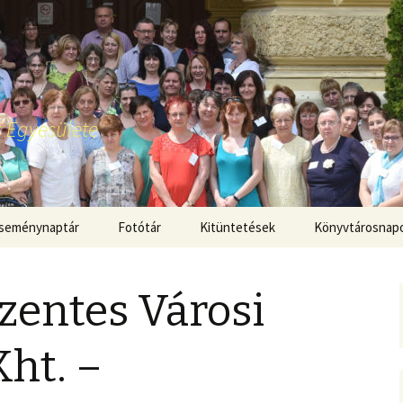
 Egyesülete
seménynaptár
Fotótár
Kitüntetések
Könyvtárosnap
Szentes Városi
ht. –