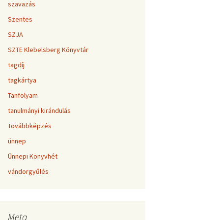
szavazás
Szentes
SZJA
SZTE Klebelsberg Könyvtár
tagdíj
tagkártya
Tanfolyam
tanulmányi kirándulás
Továbbképzés
ünnep
Ünnepi Könyvhét
vándorgyűlés
Meta