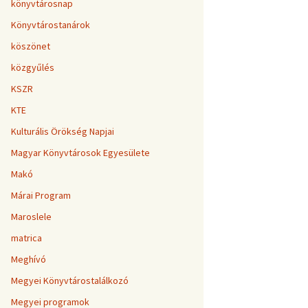
könyvtárosnap
Könyvtárostanárok
köszönet
közgyűlés
KSZR
KTE
Kulturális Örökség Napjai
Magyar Könyvtárosok Egyesülete
Makó
Márai Program
Maroslele
matrica
Meghívó
Megyei Könyvtárostalálkozó
Megyei programok