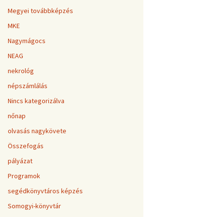
Megyei továbbképzés
MKE
Nagymágocs
NEAG
nekrológ
népszámlálás
Nincs kategorizálva
nőnap
olvasás nagykövete
Összefogás
pályázat
Programok
segédkönyvtáros képzés
Somogyi-könyvtár