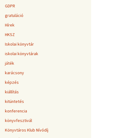
GDPR
gratuláció
Hírek
HKSZ
Iskolai könyvtár
iskolai könyvtárak
játék
karácsony
képzés
kiállítás
kitüntetés
konferencia
könyvfesztivál
Könyvtáros Klub Nívódíj