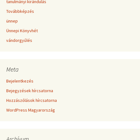
tanulmányi kirándulás
Továbbképzés
ünnep
Ünnepi Könyvhét
vándorgyűlés
Meta
Bejelentkezés
Bejegyzések hírcsatorna
Hozzászólások hírcsatorna
WordPress Magyarország
Archívum