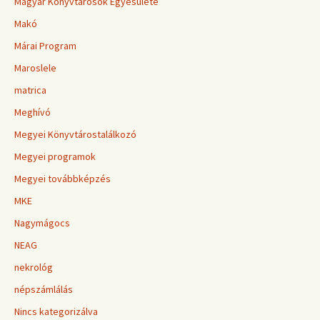
Magyar Könyvtárosok Egyesülete
Makó
Márai Program
Maroslele
matrica
Meghívó
Megyei Könyvtárostalálkozó
Megyei programok
Megyei továbbképzés
MKE
Nagymágocs
NEAG
nekrológ
népszámlálás
Nincs kategorizálva