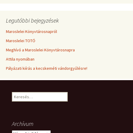
Legutóbbi bejegyzések
Maroslelei Könyvtárosnapról
Maroslelei TOTÓ
Meghívó a Maroslelei Könyvtárosnapra
Attila nyomában
Pályázati kiírás a kecskeméti vándorgyűlésre!
Keresés:
Archívum