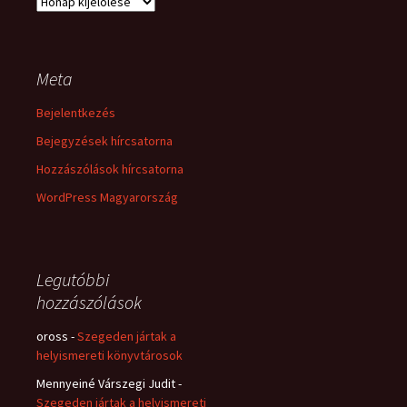
Archívum
Meta
Bejelentkezés
Bejegyzések hírcsatorna
Hozzászólások hírcsatorna
WordPress Magyarország
Legutóbbi
hozzászólások
oross
-
Szegeden jártak a
helyismereti könyvtárosok
Mennyeiné Várszegi Judit
-
Szegeden jártak a helyismereti