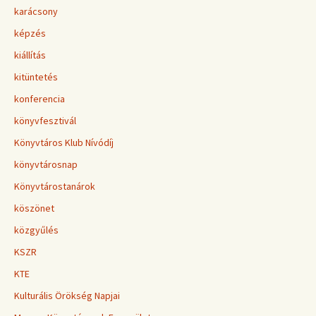
karácsony
képzés
kiállítás
kitüntetés
konferencia
könyvfesztivál
Könyvtáros Klub Nívódíj
könyvtárosnap
Könyvtárostanárok
köszönet
közgyűlés
KSZR
KTE
Kulturális Örökség Napjai