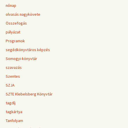
nőnap
olvasás nagykövete
Összefogás
pályázat
Programok
segédkönyvtáros képzés
Somogyi-könyvtár
szavazás
Szentes
SZJA
SZTE Klebelsberg Könyvtár
tagdíj
tagkártya
Tanfolyam