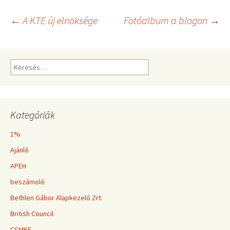
Bejegyzés
←
A KTE új elnöksége
Fotóalbum a blogon
→
navigáció
Keresés:
Kategóriák
1%
Ajánló
APEH
beszámoló
Bethlen Gábor Alapkezelő Zrt.
British Council
CSMKE