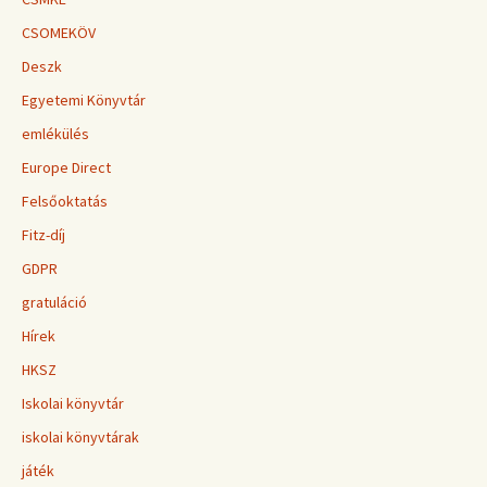
CSOMEKÖV
Deszk
Egyetemi Könyvtár
emlékülés
Europe Direct
Felsőoktatás
Fitz-díj
GDPR
gratuláció
Hírek
HKSZ
Iskolai könyvtár
iskolai könyvtárak
játék