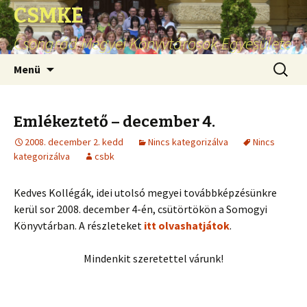
CSMKE
Csongrád Megyei Könyvtárosok Egyesülete
Ugrás
Keresés
Menü
a
tartalomhoz
Emlékeztető – december 4.
2008. december 2. kedd
Nincs kategorizálva
Nincs
kategorizálva
csbk
Kedves Kollégák, idei utolsó megyei továbbképzésünkre
kerül sor 2008. december 4-én, csütörtökön a Somogyi
Könyvtárban. A részleteket
itt olvashatjátok
.
Mindenkit szeretettel várunk!