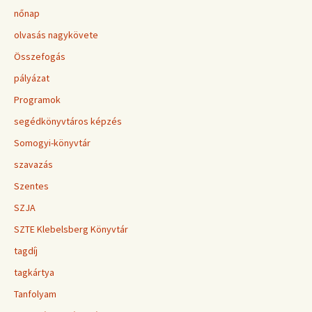
nőnap
olvasás nagykövete
Összefogás
pályázat
Programok
segédkönyvtáros képzés
Somogyi-könyvtár
szavazás
Szentes
SZJA
SZTE Klebelsberg Könyvtár
tagdíj
tagkártya
Tanfolyam