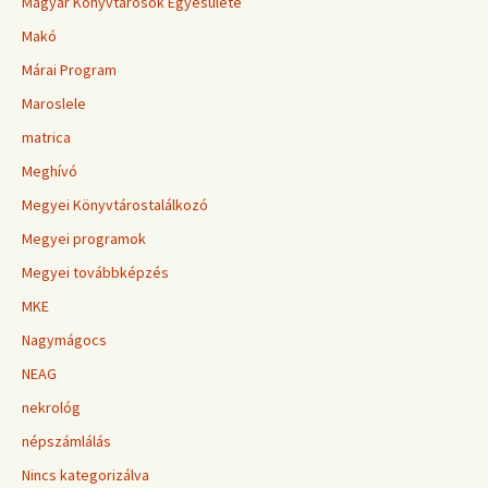
Magyar Könyvtárosok Egyesülete
Makó
Márai Program
Maroslele
matrica
Meghívó
Megyei Könyvtárostalálkozó
Megyei programok
Megyei továbbképzés
MKE
Nagymágocs
NEAG
nekrológ
népszámlálás
Nincs kategorizálva