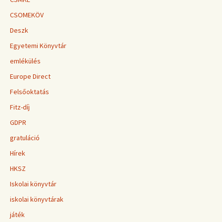
CSOMEKÖV
Deszk
Egyetemi Könyvtár
emlékülés
Europe Direct
Felsőoktatás
Fitz-díj
GDPR
gratuláció
Hírek
HKSZ
Iskolai könyvtár
iskolai könyvtárak
játék