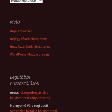
Archívum
Meta
Bejelentkezés
Bejegyzések hírcsatorna
Hozzászólások hírcsatorna
WordPress Magyarország
Legutóbbi
hozzászólások
oross
-
Szegeden jártak a
helyismereti könyvtárosok
Mennyeiné Várszegi Judit
-
Szegeden jártak a helyismereti