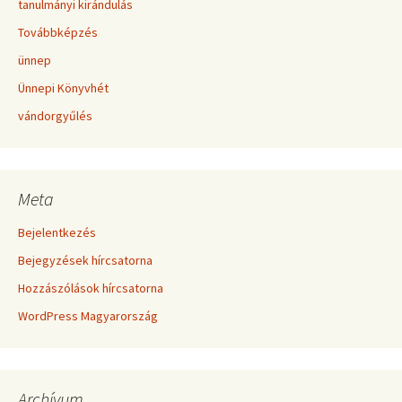
tanulmányi kirándulás
Továbbképzés
ünnep
Ünnepi Könyvhét
vándorgyűlés
Meta
Bejelentkezés
Bejegyzések hírcsatorna
Hozzászólások hírcsatorna
WordPress Magyarország
Archívum