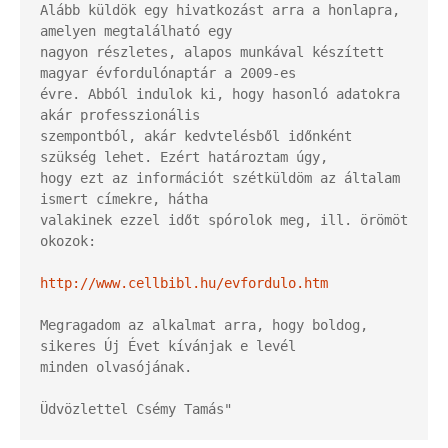
Alább küldök egy hivatkozást arra a honlapra, 
amelyen megtalálható egy

nagyon részletes, alapos munkával készített 
magyar évfordulónaptár a 2009-es

évre. Abból indulok ki, hogy hasonló adatokra 
akár professzionális

szempontból, akár kedvtelésből időnként 
szükség lehet. Ezért határoztam úgy,

hogy ezt az információt szétküldöm az általam 
ismert címekre, hátha

valakinek ezzel időt spórolok meg, ill. örömöt 
okozok:

http://www.cellbibl.hu/evfordulo.htm
Megragadom az alkalmat arra, hogy boldog, 
sikeres Új Évet kívánjak e levél

minden olvasójának.

Üdvözlettel Csémy Tamás"