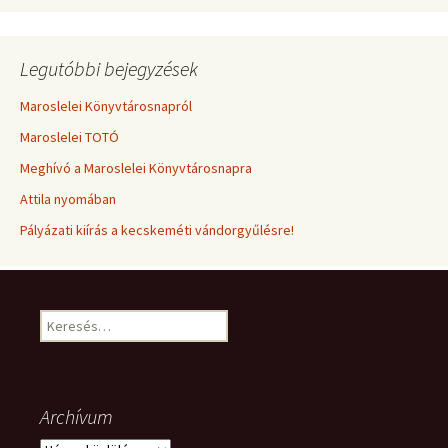
Legutóbbi bejegyzések
Maroslelei Könyvtárosnapról
Maroslelei TOTÓ
Meghívó a Maroslelei Könyvtárosnapra
Attila nyomában
Pályázati kiírás a kecskeméti vándorgyűlésre!
Keresés:
Archívum