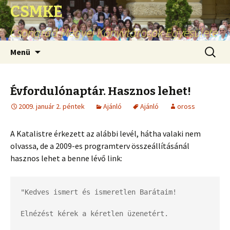
CSMKE
Csongrád Megyei Könyvtárosok Egyesülete
Ugrás
Keresés
Menü
a
tartalomhoz
Évfordulónaptár. Hasznos lehet!
2009. január 2. péntek
Ajánló
Ajánló
oross
A Katalistre érkezett az alábbi levél, hátha valaki nem
olvassa, de a 2009-es programterv összeállításánál
hasznos lehet a benne lévő link:
"Kedves ismert és ismeretlen Barátaim!

Elnézést kérek a kéretlen üzenetért.
