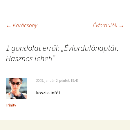
Bejegyzés
←
Karácsony
Évfordulók
→
navigáció
1 gondolat erről: „
Évfordulónaptár.
Hasznos lehet!
”
2009. január 2. péntek 19:46
köszi a infót
Trinity