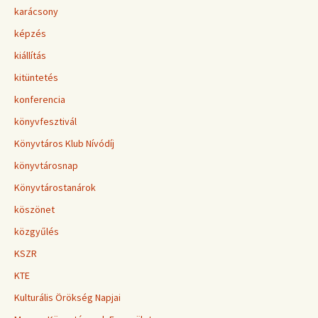
karácsony
képzés
kiállítás
kitüntetés
konferencia
könyvfesztivál
Könyvtáros Klub Nívódíj
könyvtárosnap
Könyvtárostanárok
köszönet
közgyűlés
KSZR
KTE
Kulturális Örökség Napjai