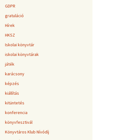
GDPR
gratuláció
Hírek
HKSZ
Iskolai könyvtár
iskolai könyvtárak
játék
karácsony
képzés
kiállítás
kitüntetés
konferencia
könyvfesztivál
Könyvtáros Klub Nívódíj