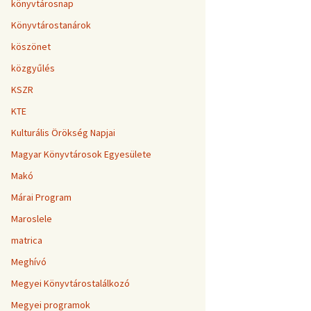
könyvtárosnap
Könyvtárostanárok
köszönet
közgyűlés
KSZR
KTE
Kulturális Örökség Napjai
Magyar Könyvtárosok Egyesülete
Makó
Márai Program
Maroslele
matrica
Meghívó
Megyei Könyvtárostalálkozó
Megyei programok