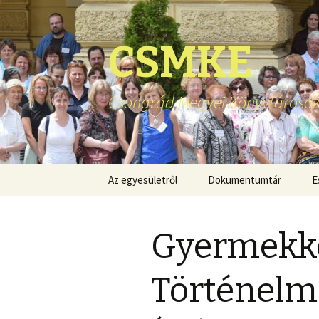
CSMKE
Csongrád Megyei Könyvtárosok
Ugrás
Az egyesületről
Dokumentumtár
E
a
tartalomhoz
Gyermekk
Történelmi