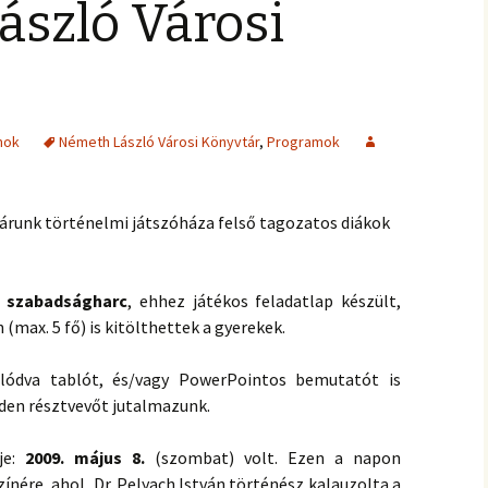
ászló Városi
mok
Németh László Városi Könyvtár
,
Programok
tárunk történelmi játszóháza felső tagozatos diákok
s szabadságharc
, ehhez játékos feladatlap készült,
(max. 5 fő) is kitölthettek a gyerekek.
lódva tablót, és/vagy PowerPointos bemutatót is
den résztvevőt jutalmazunk.
eje:
2009. május 8.
(szombat) volt. Ezen a napon
zínére, ahol, Dr. Pelyach István történész kalauzolta a