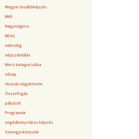
Megyei továbbképzés
MKE
Nagymágocs
NEAG
nekrológ
népszámlálás
Nincs kategorizálva
nőnap
olvasás nagykövete
Összefogás
pályázat
Programok
segédkönyvtáros képzés
Somogyi-könyvtár