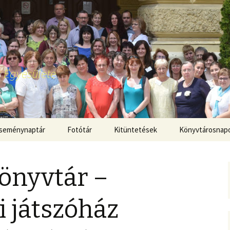
 Egyesülete
seménynaptár
Fotótár
Kitüntetések
Könyvtárosnap
önyvtár –
 játszóház