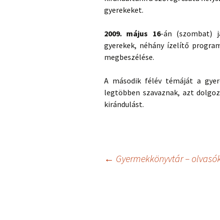
gyerekeket.
2009. május 16
-án (szombat) j
gyerekek, néhány ízelítő programu
megbeszélése.
A második félév témáját a gyer
legtöbben szavaznak, azt dolgoz
kirándulást.
Bejegyzés
←
Gyermekkönyvtár – olvasók
navigáció