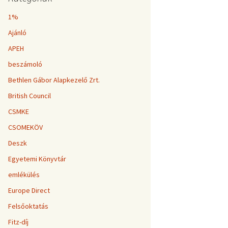
1%
Ajánló
APEH
beszámoló
Bethlen Gábor Alapkezelő Zrt.
British Council
CSMKE
CSOMEKÖV
Deszk
Egyetemi Könyvtár
emlékülés
Europe Direct
Felsőoktatás
Fitz-díj