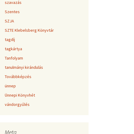
szavazás
Szentes
SZJA
SZTE Klebelsberg Könyvtár
tagdíj
tagkártya
Tanfolyam
tanulmányi kirándulás
Továbbképzés
ünnep
Ünnepi Könyvhét
vándorgyűlés
Meta