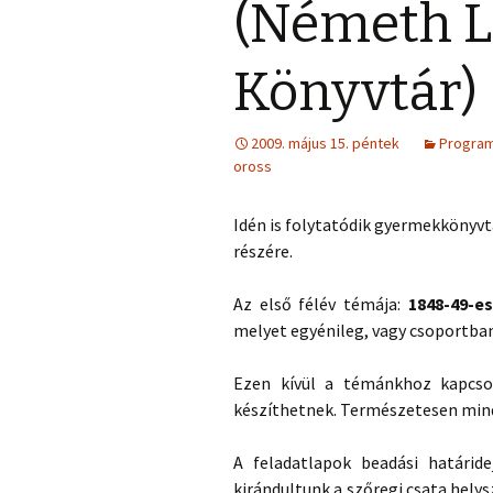
(Németh L
Könyvtár)
2009. május 15. péntek
Progra
oross
Idén is folytatódik gyermekkönyv
részére.
Az első félév témája:
1848-49-e
melyet egyénileg, vagy csoportban 
Ezen kívül a témánkhoz kapcso
készíthetnek. Természetesen min
A feladatlapok beadási határid
kirándultunk a szőregi csata helys