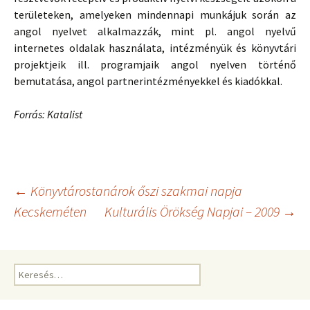
területeken, amelyeken mindennapi munkájuk során az
angol nyelvet alkalmazzák, mint pl. angol nyelvű
internetes oldalak használata, intézményük és könyvtári
projektjeik ill. programjaik angol nyelven történő
bemutatása, angol partnerintézményekkel és kiadókkal.
Forrás: Katalist
Bejegyzés
←
Könyvtárostanárok őszi szakmai napja
Kecskeméten
Kulturális Örökség Napjai – 2009
→
navigáció
Keresés: