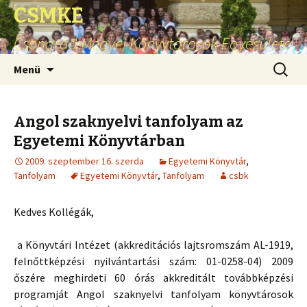
CSMKE
Csongrád Megyei Könyvtárosok Egyesülete
Ugrás
Keresés
Menü
a
tartalomhoz
Angol szaknyelvi tanfolyam az
Egyetemi Könyvtárban
2009. szeptember 16. szerda
Egyetemi Könyvtár
,
Tanfolyam
Egyetemi Könyvtár
,
Tanfolyam
csbk
Kedves Kollégák,
a Könyvtári Intézet (akkreditációs lajtsromszám AL-1919,
felnőttképzési nyilvántartási szám: 01-0258-04) 2009
őszére meghirdeti 60 órás akkreditált továbbképzési
programját Angol szaknyelvi tanfolyam könyvtárosok