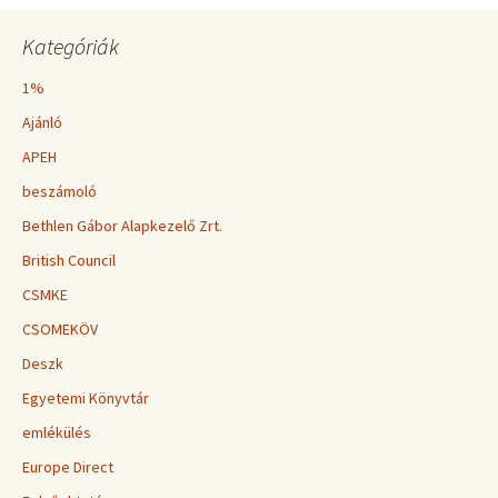
Kategóriák
1%
Ajánló
APEH
beszámoló
Bethlen Gábor Alapkezelő Zrt.
British Council
CSMKE
CSOMEKÖV
Deszk
Egyetemi Könyvtár
emlékülés
Europe Direct