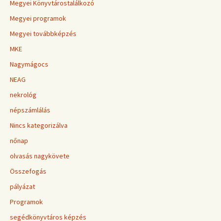
Megyei Könyvtárostalálkozó
Megyei programok
Megyei továbbképzés
MKE
Nagymágocs
NEAG
nekrológ
népszámlálás
Nincs kategorizálva
nőnap
olvasás nagykövete
Összefogás
pályázat
Programok
segédkönyvtáros képzés