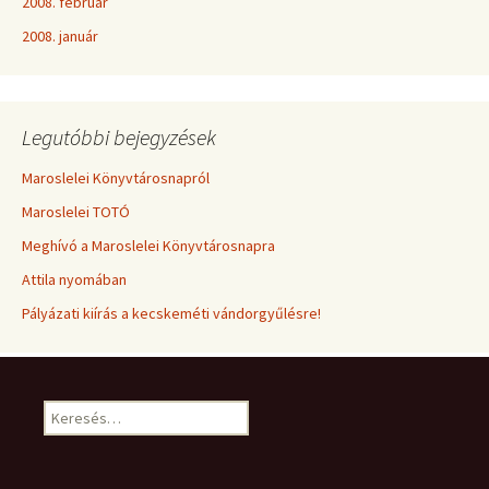
2008. február
2008. január
Legutóbbi bejegyzések
Maroslelei Könyvtárosnapról
Maroslelei TOTÓ
Meghívó a Maroslelei Könyvtárosnapra
Attila nyomában
Pályázati kiírás a kecskeméti vándorgyűlésre!
Keresés: