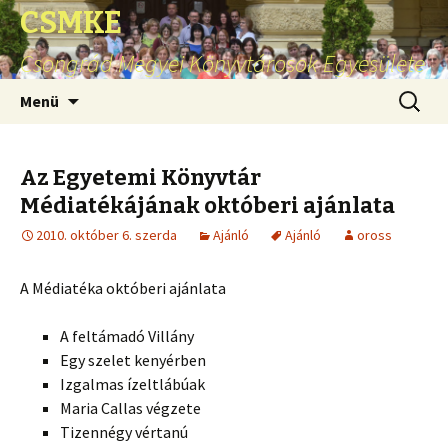
CSMKE
Csongrád Megyei Könyvtárosok Egyesülete
Ugrás
Keresés
Menü
a
tartalomhoz
Az Egyetemi Könyvtár
Médiatékájának októberi ajánlata
2010. október 6. szerda
Ajánló
Ajánló
oross
A Médiatéka októberi ajánlata
A feltámadó Villány
Egy szelet kenyérben
Izgalmas ízeltlábúak
Maria Callas végzete
Tizennégy vértanú