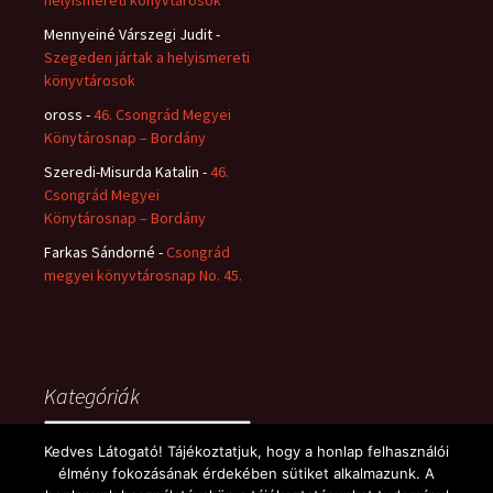
helyismereti könyvtárosok
Mennyeiné Várszegi Judit
-
Szegeden jártak a helyismereti
könyvtárosok
oross
-
46. Csongrád Megyei
Könytárosnap – Bordány
Szeredi-Misurda Katalin
-
46.
Csongrád Megyei
Könytárosnap – Bordány
Farkas Sándorné
-
Csongrád
megyei könyvtárosnap No. 45.
Kategóriák
Kategóriák
Kedves Látogató! Tájékoztatjuk, hogy a honlap felhasználói
élmény fokozásának érdekében sütiket alkalmazunk. A