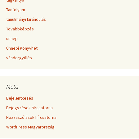
tagkártya
Tanfolyam
tanulmányi kirándulás
Továbbképzés
ünnep
Ünnepi Könyvhét
vándorgyűlés
Meta
Bejelentkezés
Bejegyzések hírcsatorna
Hozzászólások hírcsatorna
WordPress Magyarország