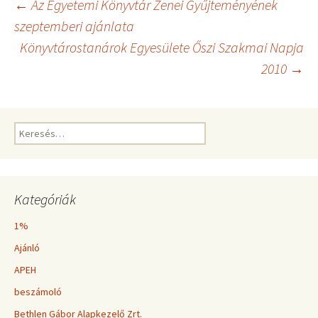
Bejegyzés
←
Az Egyetemi Könyvtár Zenei Gyűjteményének
szeptemberi ajánlata
Könyvtárostanárok Egyesülete Őszi Szakmai Napja
navigáció
2010
→
Keresés:
Kategóriák
1%
Ajánló
APEH
beszámoló
Bethlen Gábor Alapkezelő Zrt.