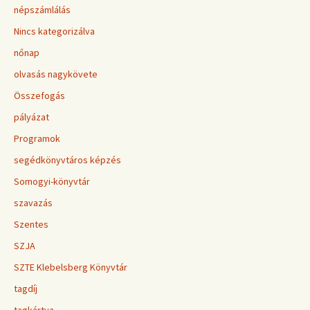
népszámlálás
Nincs kategorizálva
nőnap
olvasás nagykövete
Összefogás
pályázat
Programok
segédkönyvtáros képzés
Somogyi-könyvtár
szavazás
Szentes
SZJA
SZTE Klebelsberg Könyvtár
tagdíj