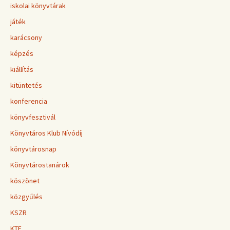
iskolai könyvtárak
játék
karácsony
képzés
kiállítás
kitüntetés
konferencia
könyvfesztivál
Könyvtáros Klub Nívódíj
könyvtárosnap
Könyvtárostanárok
köszönet
közgyűlés
KSZR
KTE