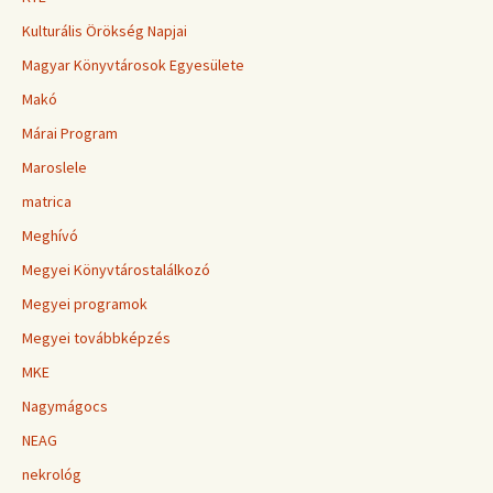
Kulturális Örökség Napjai
Magyar Könyvtárosok Egyesülete
Makó
Márai Program
Maroslele
matrica
Meghívó
Megyei Könyvtárostalálkozó
Megyei programok
Megyei továbbképzés
MKE
Nagymágocs
NEAG
nekrológ