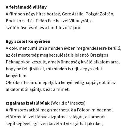
A feltámadó Villány
A filmben négy híres borász, Gere Attila, Polgár Zoltán,
Bock József és Tiffán Ede beszél Villányról, a
szőlőművelésről és a bor filozófiájáról.
Egy szelet kenyérben
A dokumentumfilm a minden évben megrendezésre kerülő,
az ősi mesterség megbecsülését is jelentő Országos
Péknapokon készült, amely ünnepség kiváló alkalom arra,
hogy ne felejtsük el, mi minden is rejlik egy szelet
kenyérben.
Október 16-án ünnepeljük a kenyér világnapját, ebből az
alkalomból ajánljuk ezt a filmet.
Izgalmas ízeltlábúak
(World of insects)
A filmsorozatból megismerhetjük a Földön mindenhol
előforduló ízeltlábúak izgalmas világát, a kamerák
segítségével egészen közelről vizsgálhatjuk őket,