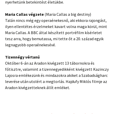
nyerhetünk betekintést életükbe.
Maria Callas végzete
(Maria Callas a big destiny)
Talán nincs még egy operaénekesnő, aki ekkora rajongást,
ilyen ellentétes érzelmeket kavart volna maga körül, mint
Maria Callas. A BBC által készített portréfilm kísérletet
tesz arra, hogy bemutassa, mi tette őt a 20. század egyik
legnagyobb operaénekesévé.
Tizennégy vértanú
Október 6-án az Aradon kivégzett 13 tábornokra és
főtisztre, valamint a tizennegyedikként kivégzett Kazinczy
Lajosra emlékezünk és mindazokra akiket a Szabadságharc
leverése után utolért a megtorlás. Hajdufy Miklós filmje az
Aradon kivégzetteknek állít emléket.