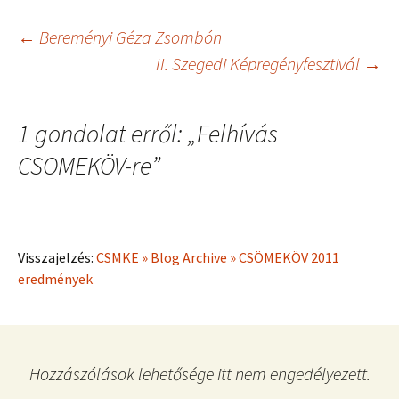
Bejegyzés
←
Bereményi Géza Zsombón
II. Szegedi Képregényfesztivál
→
navigáció
1 gondolat erről: „
Felhívás
CSOMEKÖV-re
”
Visszajelzés:
CSMKE » Blog Archive » CSÖMEKÖV 2011
eredmények
Hozzászólások lehetősége itt nem engedélyezett.