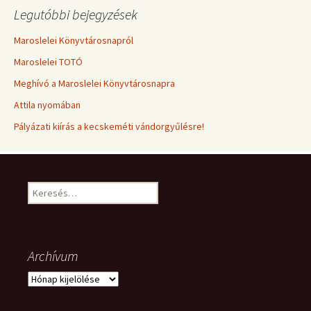
Legutóbbi bejegyzések
Maroslelei Könyvtárosnapról
Maroslelei TOTÓ
Meghívó a Maroslelei Könyvtárosnapra
Attila nyomában
Pályázati kiírás a kecskeméti vándorgyűlésre!
Keresés:
Archívum
Archívum