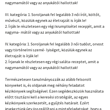
nagymamától vagy az anyukától hallottak!
III. kategória: 1. Soroljanak fel legalább 3 női írót, költőt,
művészt, közülük egynek az életrajzát is írják le!
2. Írják le részletesen egy régi krumplisétel recepjét, amit a
nagyma- mától vagy az anyukától hallottak!
IV. kategória: 1. Soroljanak fel legalább 3 női tudóst, orvost
vagy történelmi szemé- lyiséget, közülük egynek az
életrajzát is írják le!
2. Írjanak le részletesen egy régi saláta-receptet, amit a
nagymamától vagy az anyukától hallottak!
Természetesen tanulmányozzák az alább felsorolt
könyveket is, és oldjanak meg néhány feladatot
kézikönyvek segítségével. Ezen segédeszközök használata
előtt tisztázni kell a keresési stratégiát, az egyes
kézikönyvek szerkezetét, a gyűjtés határait. Ezért
igyekeztünk úgy összeállítani a mintafeladatokat, hogy a