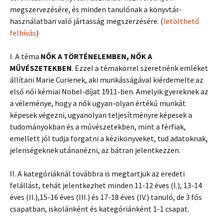
megszervezésére, és minden tanulónak a könyvtár-
használatban való jártasság megszerzésére. (
letölthető
felhívás
)
I. A téma
NŐK A TÖRTÉNELEMBEN, NŐK A
MŰVÉSZETEKBEN
. Ezzel a témakörrel szeretnénk emléket
állítani Marie Curienek, aki munkásságával kiérdemelte az
első női kémiai Nobel-díjat 1911-ben. Amelyik gyereknek az
a véleménye, hogy a nők ugyan-olyan értékű munkát
képesek végezni, ugyanolyan teljesítményre képesek a
tudományokban és a művészetekben, mint a férfiak,
emellett jól tudja forgatni a kézikönyveket, tud adatoknak,
jelenségeknek utánanézni, az bátran jelentkezzen.
II. A kategóriáknál továbbra is megtartjuk az eredeti
felállást, tehát jelentkezhet minden 11-12 éves (I.), 13-14
éves (II.),15-16 éves (III.) és 17-18 éves (IV.) tanuló, de 3 fős
csapatban, iskolánként és kategóriánként 1-1 csapat.