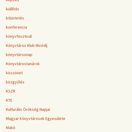
kiállítás
kitüntetés
konferencia
könyvfesztivál
Könyvtáros Klub Nívódíj
könyvtárosnap
Könyvtárostanárok
köszönet
közgyűlés
KSZR
KTE
Kulturális Örökség Napjai
Magyar Könyvtárosok Egyesülete
Makó