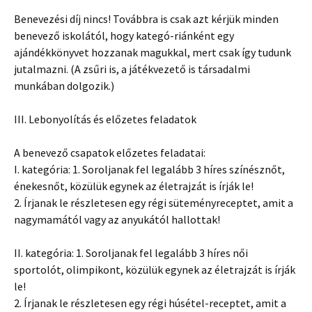
Benevezési díj nincs! Továbbra is csak azt kérjük minden
benevező iskolától, hogy kategó-riánként egy
ajándékkönyvet hozzanak magukkal, mert csak így tudunk
jutalmazni. (A zsűri is, a játékvezető is társadalmi
munkában dolgozik.)
III. Lebonyolítás és előzetes feladatok
A benevező csapatok előzetes feladatai:
I. kategória: 1. Soroljanak fel legalább 3 híres színésznőt,
énekesnőt, közülük egynek az életrajzát is írják le!
2. Írjanak le részletesen egy régi süteményreceptet, amit a
nagymamától vagy az anyukától hallottak!
II. kategória: 1. Soroljanak fel legalább 3 híres női
sportolót, olimpikont, közülük egynek az életrajzát is írják
le!
2. Írjanak le részletesen egy régi húsétel-receptet, amit a