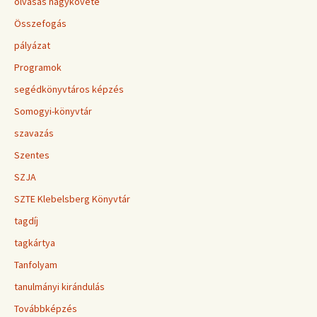
olvasás nagykövete
Összefogás
pályázat
Programok
segédkönyvtáros képzés
Somogyi-könyvtár
szavazás
Szentes
SZJA
SZTE Klebelsberg Könyvtár
tagdíj
tagkártya
Tanfolyam
tanulmányi kirándulás
Továbbképzés