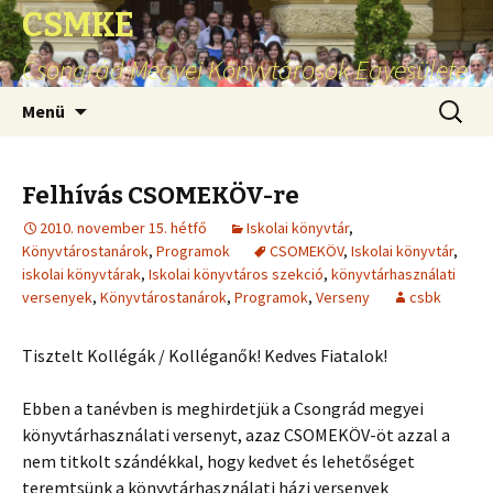
CSMKE
Csongrád Megyei Könyvtárosok Egyesülete
Ugrás
Keresés
Menü
a
tartalomhoz
Felhívás CSOMEKÖV-re
2010. november 15. hétfő
Iskolai könyvtár
,
Könyvtárostanárok
,
Programok
CSOMEKÖV
,
Iskolai könyvtár
,
iskolai könyvtárak
,
Iskolai könyvtáros szekció
,
könyvtárhasználati
versenyek
,
Könyvtárostanárok
,
Programok
,
Verseny
csbk
Tisztelt Kollégák / Kolléganők! Kedves Fiatalok!
Ebben a tanévben is meghirdetjük a Csongrád megyei
könyvtárhasználati versenyt, azaz CSOMEKÖV-öt azzal a
nem titkolt szándékkal, hogy kedvet és lehetőséget
teremtsünk a könyvtárhasználati házi versenyek