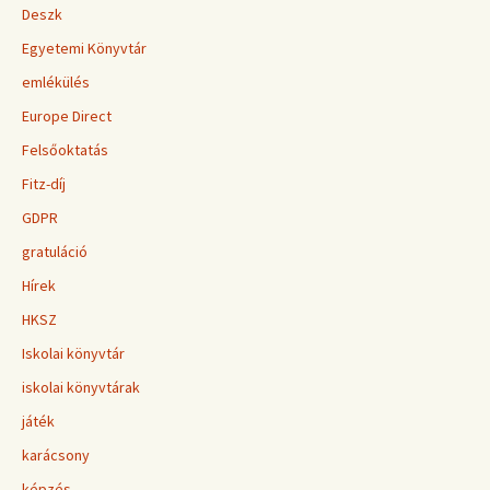
Deszk
Egyetemi Könyvtár
emlékülés
Europe Direct
Felsőoktatás
Fitz-díj
GDPR
gratuláció
Hírek
HKSZ
Iskolai könyvtár
iskolai könyvtárak
játék
karácsony
képzés