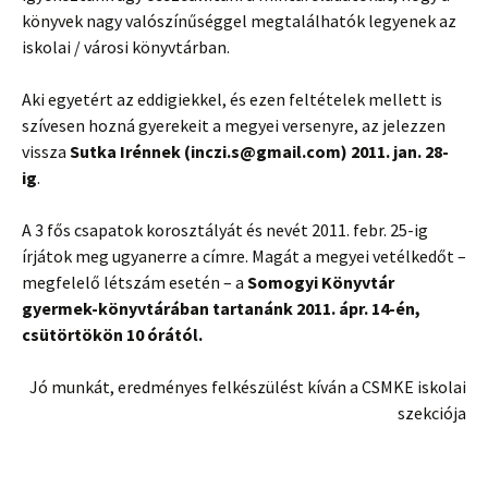
könyvek nagy valószínűséggel megtalálhatók legyenek az
iskolai / városi könyvtárban.
Aki egyetért az eddigiekkel, és ezen feltételek mellett is
szívesen hozná gyerekeit a megyei versenyre, az jelezzen
vissza
Sutka Irénnek (inczi.s@gmail.com) 2011. jan. 28-
ig
.
A 3 fős csapatok korosztályát és nevét 2011. febr. 25-ig
írjátok meg ugyanerre a címre. Magát a megyei vetélkedőt –
megfelelő létszám esetén – a
Somogyi Könyvtár
gyermek-könyvtárában tartanánk 2011. ápr. 14-én,
csütörtökön 10 órától.
Jó munkát, eredményes felkészülést kíván a CSMKE iskolai
szekciója