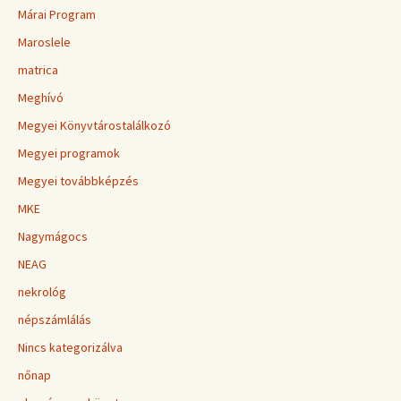
Márai Program
Maroslele
matrica
Meghívó
Megyei Könyvtárostalálkozó
Megyei programok
Megyei továbbképzés
MKE
Nagymágocs
NEAG
nekrológ
népszámlálás
Nincs kategorizálva
nőnap