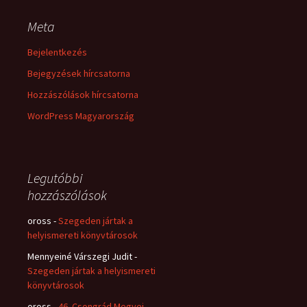
Meta
Bejelentkezés
Bejegyzések hírcsatorna
Hozzászólások hírcsatorna
WordPress Magyarország
Legutóbbi
hozzászólások
oross
-
Szegeden jártak a
helyismereti könyvtárosok
Mennyeiné Várszegi Judit
-
Szegeden jártak a helyismereti
könyvtárosok
oross
-
46. Csongrád Megyei