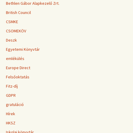
Bethlen Gábor Alapkezelő Zrt.
British Council
CSMKE
CSOMEKÖV
Deszk
Egyetemi Könyvtár
emlékülés
Europe Direct
Felsőoktatás
Fitz-díj
GDPR
gratuláció
Hírek
HKSZ
Iskolai könyvtár