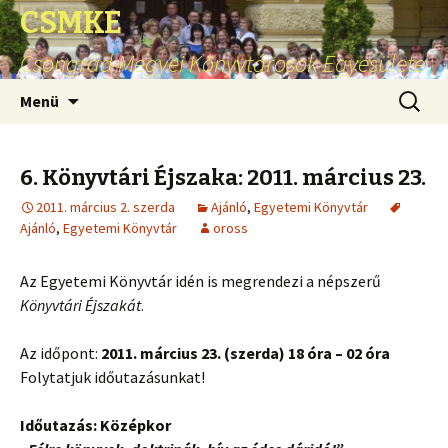
CSMKE
Csongrád Megyei Könyvtárosok Egyesülete
Ugrás
Keresés
Menü
a
tartalomhoz
6. Könyvtári Éjszaka: 2011. március 23.
2011. március 2. szerda
Ajánló
,
Egyetemi Könyvtár
Ajánló
,
Egyetemi Könyvtár
oross
Az Egyetemi Könyvtár idén is megrendezi a népszerű
Könyvtári Éjszakát
.
Az időpont:
2011. március 23. (szerda)
18 óra – 02 óra
Folytatjuk időutazásunkat!
Időutazás: Középkor