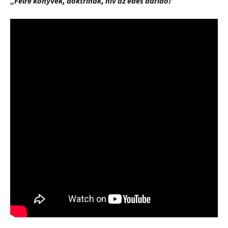
„Félre könyvek, doktrinák, hív az édes dáridó!”