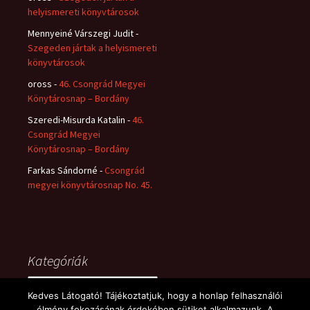
helyismereti könyvtárosok
Mennyeiné Várszegi Judit
-
Szegeden jártak a helyismereti
könyvtárosok
oross
-
46. Csongrád Megyei
Könytárosnap – Bordány
Szeredi-Misurda Katalin
-
46.
Csongrád Megyei
Könytárosnap – Bordány
Farkas Sándorné
-
Csongrád
megyei könyvtárosnap No. 45.
Kategóriák
Kategóriák
Kedves Látogató! Tájékoztatjuk, hogy a honlap felhasználói
élmény fokozásának érdekében sütiket alkalmazunk. A