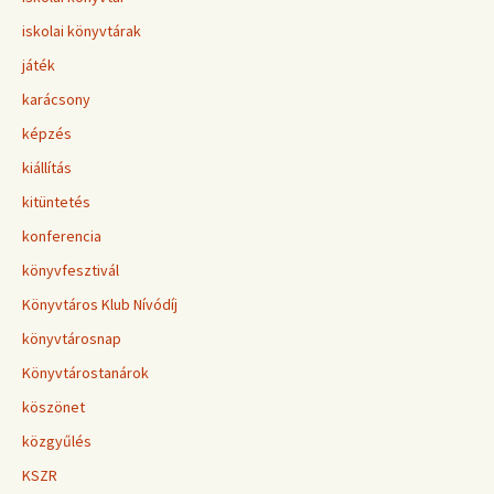
iskolai könyvtárak
játék
karácsony
képzés
kiállítás
kitüntetés
konferencia
könyvfesztivál
Könyvtáros Klub Nívódíj
könyvtárosnap
Könyvtárostanárok
köszönet
közgyűlés
KSZR