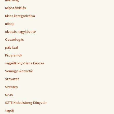
nekrológ
népszámlálás
Nincs kategorizálva
nőnap
olvasás nagykövete
Összefogás
pályázat
Programok
segédkönyvtáros képzés
Somogyi-könyvtár
szavazás
Szentes
SZJA
SZTE Klebelsberg Könyvtár
tagdíj