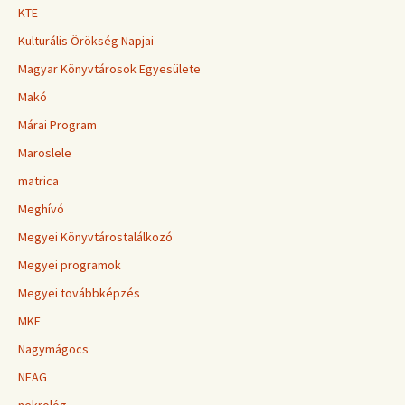
KTE
Kulturális Örökség Napjai
Magyar Könyvtárosok Egyesülete
Makó
Márai Program
Maroslele
matrica
Meghívó
Megyei Könyvtárostalálkozó
Megyei programok
Megyei továbbképzés
MKE
Nagymágocs
NEAG