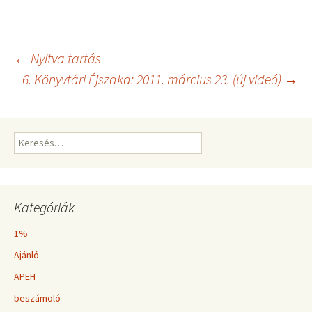
Bejegyzés
←
Nyitva tartás
6. Könyvtári Éjszaka: 2011. március 23. (új videó)
→
navigáció
Keresés:
Kategóriák
1%
Ajánló
APEH
beszámoló