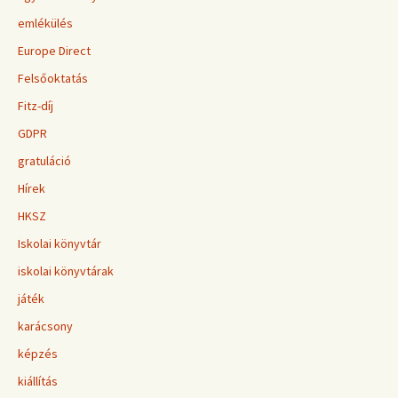
emlékülés
Europe Direct
Felsőoktatás
Fitz-díj
GDPR
gratuláció
Hírek
HKSZ
Iskolai könyvtár
iskolai könyvtárak
játék
karácsony
képzés
kiállítás