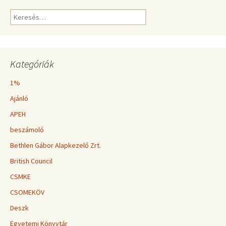
Keresés:
Kategóriák
1%
Ajánló
APEH
beszámoló
Bethlen Gábor Alapkezelő Zrt.
British Council
CSMKE
CSOMEKÖV
Deszk
Egyetemi Könyvtár