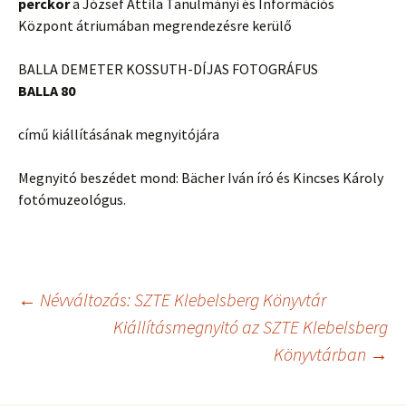
perckor
a József Attila Tanulmányi és Információs
Központ átriumában megrendezésre kerülő
BALLA DEMETER KOSSUTH-DÍJAS FOTOGRÁFUS
BALLA 80
című kiállításának megnyitójára
Megnyitó beszédet mond: Bächer Iván író és Kincses Károly
fotómuzeológus.
Bejegyzés
←
Névváltozás: SZTE Klebelsberg Könyvtár
Kiállításmegnyitó az SZTE Klebelsberg
Könyvtárban
→
navigáció