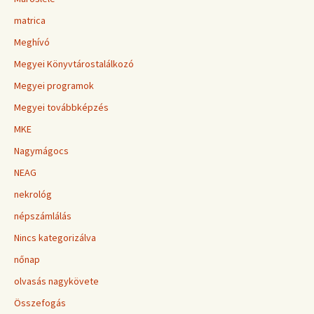
matrica
Meghívó
Megyei Könyvtárostalálkozó
Megyei programok
Megyei továbbképzés
MKE
Nagymágocs
NEAG
nekrológ
népszámlálás
Nincs kategorizálva
nőnap
olvasás nagykövete
Összefogás