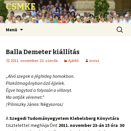
CSMKE
Csongrád Megyei Könyvtárosok Egyesülete
Ugrás
Keresés
Menü
a
tartalomhoz
Balla Demeter kiállítás
2011. november 23. szerda
Ajánló
oross
„Alvó szegek a jéghideg homokban.
Plakátmagányban ázó éjjelek.
Égve hagytad a folyosón a villanyt.
Ma ontják véremet.”
/Pilinszky János: Négysoros/
A
Szegedi Tudományegyetem Klebelsberg Könyvtára
tisztelettel meghívja Önt
2011. november 23-án 15 óra 30