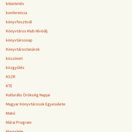
kitüntetés
konferencia
könyvfesztivál
Könyvtáros Klub Nívódíj
könyvtárosnap
Könyvtárostanárok
köszönet
közgyűlés
KSZR
KTE
Kulturális Örökség Napjai
Magyar Könyvtárosok Egyesülete
Makó
Márai Program
Maroslele