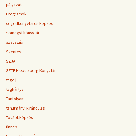
pályázat
Programok
segédkönyvtáros képzés
Somogyi-könyvtár
szavazás
Szentes
SZJA
SZTE Klebelsberg Könyvtár
tagdíj
tagkártya
Tanfolyam
tanulmányi kirándulás
Továbbképzés
ünnep