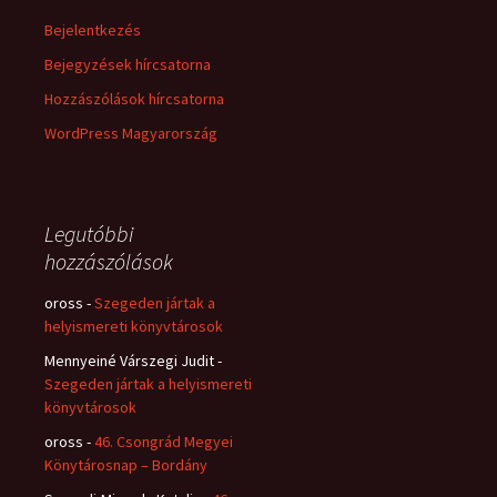
Bejelentkezés
Bejegyzések hírcsatorna
Hozzászólások hírcsatorna
WordPress Magyarország
Legutóbbi
hozzászólások
oross
-
Szegeden jártak a
helyismereti könyvtárosok
Mennyeiné Várszegi Judit
-
Szegeden jártak a helyismereti
könyvtárosok
oross
-
46. Csongrád Megyei
Könytárosnap – Bordány