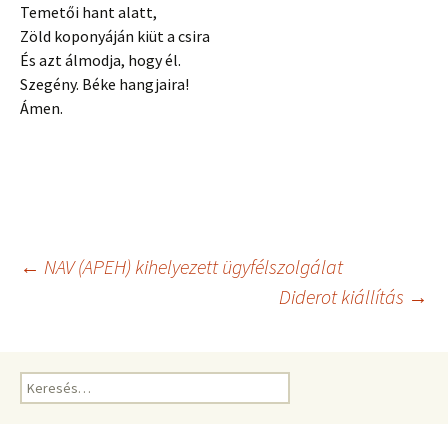
Temetői hant alatt,
Zöld koponyáján kiüt a csira
És azt álmodja, hogy él.
Szegény. Béke hangjaira!
Ámen.
Bejegyzés
←
NAV (APEH) kihelyezett ügyfélszolgálat
Diderot kiállítás
→
navigáció
Keresés: