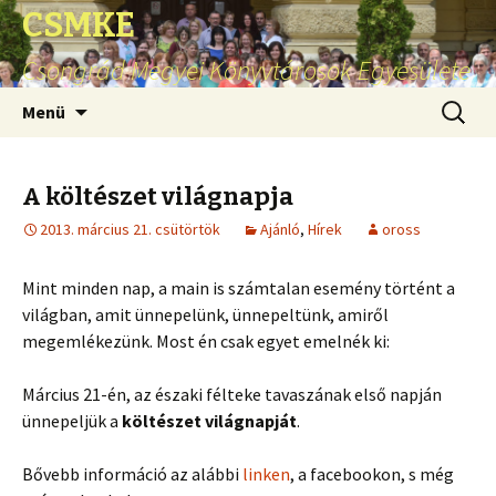
CSMKE
Csongrád Megyei Könyvtárosok Egyesülete
Ugrás
Keresés
Menü
a
tartalomhoz
A költészet világnapja
2013. március 21. csütörtök
Ajánló
,
Hírek
oross
Mint minden nap, a main is számtalan esemény történt a
világban, amit ünnepelünk, ünnepeltünk, amiről
megemlékezünk. Most én csak egyet emelnék ki:
Március 21-én, az északi félteke tavaszának első napján
ünnepeljük a
költészet világnapját
.
Bővebb információ az alábbi
linken
, a facebookon, s még