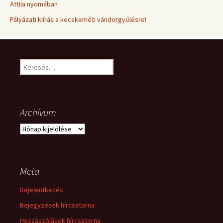
Attila nyomában
Pályázati kiírás a kecskeméti vándorgyűlésre!
Keresés:
Archívum
Archívum
Meta
Bejelentkezés
Bejegyzések hírcsatorna
Hozzászólások hírcsatorna