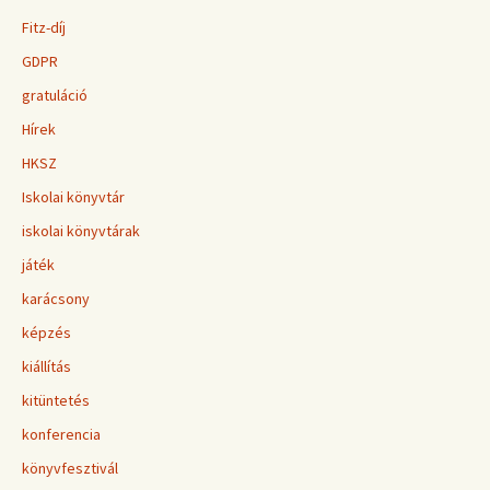
Fitz-díj
GDPR
gratuláció
Hírek
HKSZ
Iskolai könyvtár
iskolai könyvtárak
játék
karácsony
képzés
kiállítás
kitüntetés
konferencia
könyvfesztivál