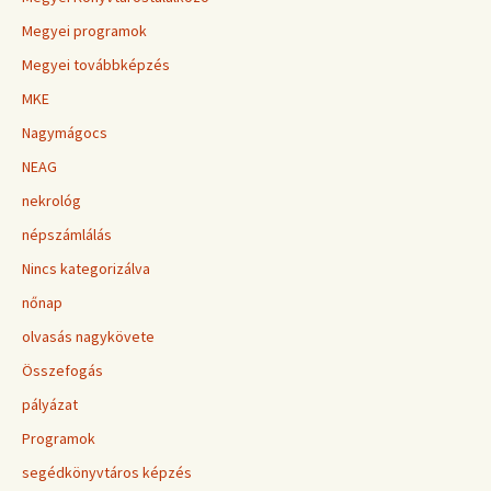
Megyei programok
Megyei továbbképzés
MKE
Nagymágocs
NEAG
nekrológ
népszámlálás
Nincs kategorizálva
nőnap
olvasás nagykövete
Összefogás
pályázat
Programok
segédkönyvtáros képzés