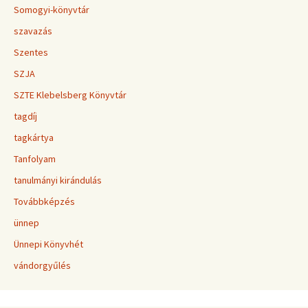
Somogyi-könyvtár
szavazás
Szentes
SZJA
SZTE Klebelsberg Könyvtár
tagdíj
tagkártya
Tanfolyam
tanulmányi kirándulás
Továbbképzés
ünnep
Ünnepi Könyvhét
vándorgyűlés