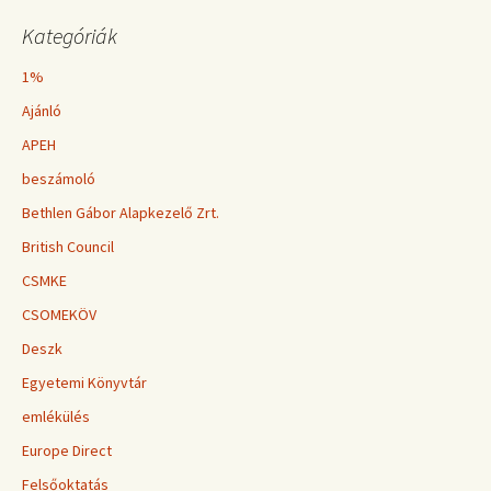
Kategóriák
1%
Ajánló
APEH
beszámoló
Bethlen Gábor Alapkezelő Zrt.
British Council
CSMKE
CSOMEKÖV
Deszk
Egyetemi Könyvtár
emlékülés
Europe Direct
Felsőoktatás