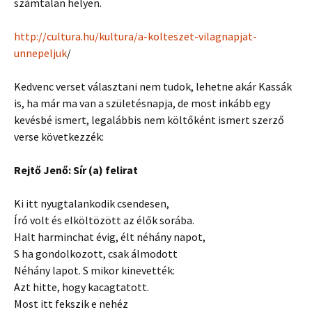
számtalan helyen.
http://cultura.hu/kultura/a-kolteszet-vilagnapjat-
unnepeljuk
/
Kedvenc verset választani nem tudok, lehetne akár Kassák
is, ha már ma van a születésnapja, de most inkább egy
kevésbé ismert, legalábbis nem költőként ismert szerző
verse következzék:
Rejtő Jenő: Sír (a) felirat
Ki itt nyugtalankodik csendesen,
Író volt és elköltözött az élők sorába.
Halt harminchat évig, élt néhány napot,
S ha gondolkozott, csak álmodott
Néhány lapot. S mikor kinevették:
Azt hitte, hogy kacagtatott.
Most itt fekszik e nehéz