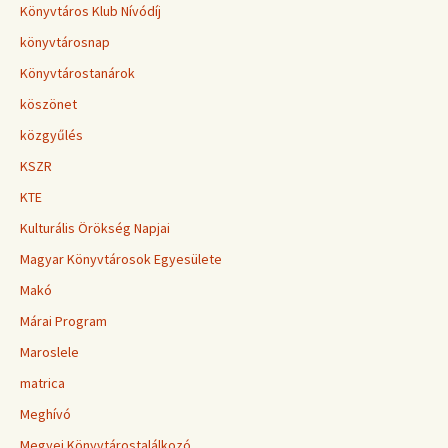
Könyvtáros Klub Nívódíj
könyvtárosnap
Könyvtárostanárok
köszönet
közgyűlés
KSZR
KTE
Kulturális Örökség Napjai
Magyar Könyvtárosok Egyesülete
Makó
Márai Program
Maroslele
matrica
Meghívó
Megyei Könyvtárostalálkozó