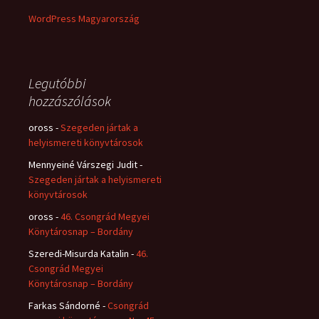
WordPress Magyarország
Legutóbbi
hozzászólások
oross
-
Szegeden jártak a
helyismereti könyvtárosok
Mennyeiné Várszegi Judit
-
Szegeden jártak a helyismereti
könyvtárosok
oross
-
46. Csongrád Megyei
Könytárosnap – Bordány
Szeredi-Misurda Katalin
-
46.
Csongrád Megyei
Könytárosnap – Bordány
Farkas Sándorné
-
Csongrád