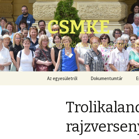
CSMKE
Csongrád Megyei Könyvtárosok
Ugrás
Az egyesületről
Dokumentumtár
E
a
tartalomhoz
Trolikalan
rajzverse