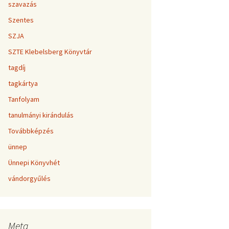
szavazás
Szentes
SZJA
SZTE Klebelsberg Könyvtár
tagdíj
tagkártya
Tanfolyam
tanulmányi kirándulás
Továbbképzés
ünnep
Ünnepi Könyvhét
vándorgyűlés
Meta