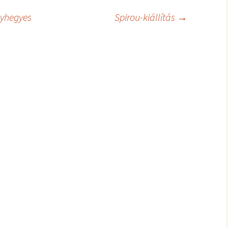
lyhegyes
Spirou-kiállítás
→