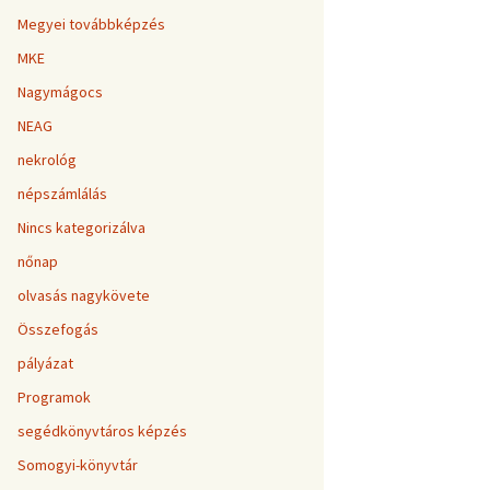
Megyei továbbképzés
MKE
Nagymágocs
NEAG
nekrológ
népszámlálás
Nincs kategorizálva
nőnap
olvasás nagykövete
Összefogás
pályázat
Programok
segédkönyvtáros képzés
Somogyi-könyvtár