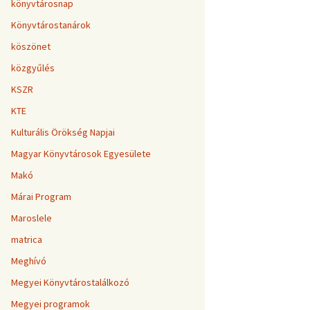
könyvtárosnap
Könyvtárostanárok
köszönet
közgyűlés
KSZR
KTE
Kulturális Örökség Napjai
Magyar Könyvtárosok Egyesülete
Makó
Márai Program
Maroslele
matrica
Meghívó
Megyei Könyvtárostalálkozó
Megyei programok