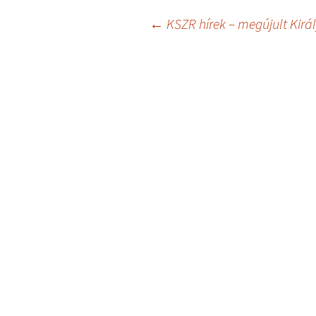
Bejegyzés
←
KSZR hírek – megújult Kirá
navigáció