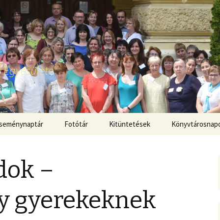
 Egyesülete
seménynaptár
Fotótár
Kitüntetések
Könyvtárosnap
dok –
ny gyerekeknek