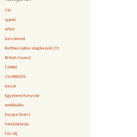
1%
Ajánló
APEH
beszámoló
Bethlen Gábor Alapkezelő Zrt.
British Council
CSMKE
CSOMEKÖV
Deszk
Egyetemi Könyvtár
emlékülés
Europe Direct
Felsőoktatás
Fitz-díj