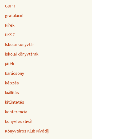
GDPR
gratuláció
Hírek
HKSZ
Iskolai könyvtár
iskolai könyvtárak
játék
karácsony
képzés
kiállítás
kitüntetés
konferencia
könyvfesztivál
Könyvtáros Klub Nívódíj