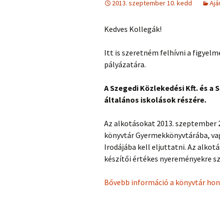
2013. szeptember 10. kedd
Ajá
Kedves Kollegák!
Itt is szeretném felhívni a figyel
pályázatára.
A Szegedi Közlekedési Kft. és a
általános iskolások részére.
Az alkotásokat 2013. szeptember 2
könyvtár Gyermekkönyvtárába, vagy
Irodájába kell eljuttatni. Az alko
készítői értékes nyereményekre s
Bővebb információ a könyvtár hon