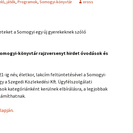
nló
,
játék
,
Programok
,
Somogyi-könyvtár
oross
meteket a Somogyi egy új gyerekeknek szóló
 Somogyi-könyvtár rajzversenyt hirdet óvodások és
1-ig név, életkor, lakcím feltüntetésével a Somogyi-
 a Szegedi Közlekedési Kft. Ügyfélszolgálati
tások kategóriánként kerülnek elbírálásra, a legjobbak
zámíthatnak.
lapján
.