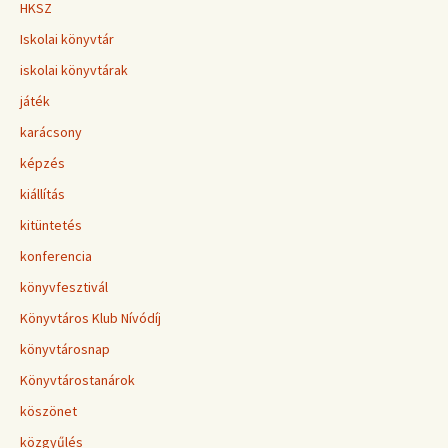
HKSZ
Iskolai könyvtár
iskolai könyvtárak
játék
karácsony
képzés
kiállítás
kitüntetés
konferencia
könyvfesztivál
Könyvtáros Klub Nívódíj
könyvtárosnap
Könyvtárostanárok
köszönet
közgyűlés