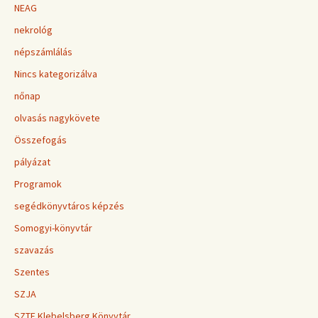
NEAG
nekrológ
népszámlálás
Nincs kategorizálva
nőnap
olvasás nagykövete
Összefogás
pályázat
Programok
segédkönyvtáros képzés
Somogyi-könyvtár
szavazás
Szentes
SZJA
SZTE Klebelsberg Könyvtár