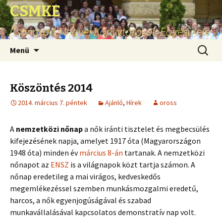
CSMKE
Csongrád Megyei Könyvtárosok Egyesülete
Ugrás
Keresés
Menü
a
tartalomhoz
Köszöntés 2014
2014. március 7. péntek
Ajánló
,
Hírek
oross
A
nemzetközi nőnap
a nők iránti tisztelet és megbecsülés
kifejezésének napja, amelyet 1917 óta (Magyarországon
1948 óta) minden év
március 8-án
tartanak. A nemzetközi
nőnapot az
ENSZ
is a világnapok közt tartja számon. A
nőnap eredetileg a mai virágos, kedveskedős
megemlékezéssel szemben munkásmozgalmi eredetű,
harcos, a nők egyenjogúságával és szabad
munkavállalásával kapcsolatos demonstratív nap volt.