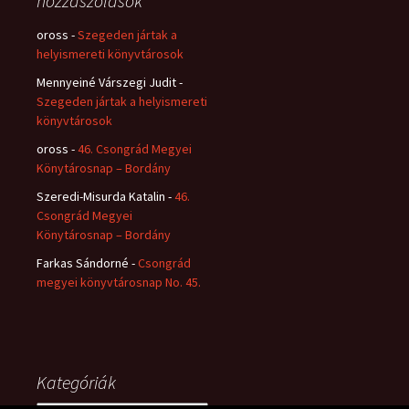
hozzászólások
oross
-
Szegeden jártak a
helyismereti könyvtárosok
Mennyeiné Várszegi Judit
-
Szegeden jártak a helyismereti
könyvtárosok
oross
-
46. Csongrád Megyei
Könytárosnap – Bordány
Szeredi-Misurda Katalin
-
46.
Csongrád Megyei
Könytárosnap – Bordány
Farkas Sándorné
-
Csongrád
megyei könyvtárosnap No. 45.
Kategóriák