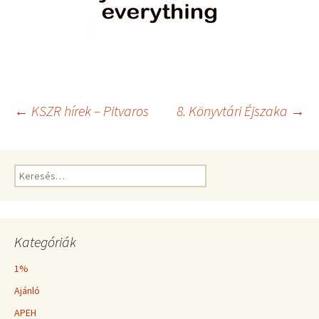
Bejegyzés
←
KSZR hírek – Pitvaros
8. Könyvtári Éjszaka
→
navigáció
Keresés:
Kategóriák
1%
Ajánló
APEH