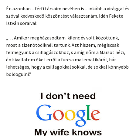
Én azonban – férfi társaim nevében is – inkább a virággal és
szóval kedveskedő köszöntést választanám. Idén Fekete
István soraival:
„… Amikor megházasodtam. kilenc év volt közöttünk,
most a tizenötödiknél tartunk. Azt hiszem, mégiscsak
felmegyünk a csillagászokhoz, s amíg nőm a Marsot nézi,
én kivallatom őket erről a furcsa matematikáról, bár
lehetséges, hogy a csillagokkal sokkal, de sokkal könnyebb
boldogulni.”