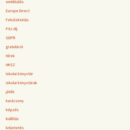
emlékülés
Europe Direct
Felsőoktatás
Fitz-díj
GDPR
gratuláció
Hírek
HKSZ
Iskolai könyvtár
iskolai könyvtárak
játék
karácsony
képzés
kiállítás
kitüntetés