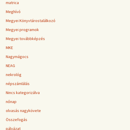
matrica
Meghívó
Megyei Könyvtárostalálkozó
Megyei programok
Megyei továbbképzés
MKE
Nagymágocs
NEAG
nekrológ
népszámlálás
Nincs kategorizálva
nőnap
olvasás nagykövete
Összefogás
pályázat