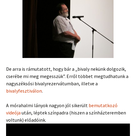
De arra is rámutatott, hogy bár a „bivaly nekünk dolgozik,
cserébe mi meg megesszük”. Erről többet megtudhatunk a
nagyszéksósi bivalyrezervátumban, illetve a
bivalyfesztiválon
.
A mórahalmi lányok nagyon jól sikerült
bemutatkozó
videója
után, léptek színpadra (hiszen a színházteremben
voltunk) előadóink.