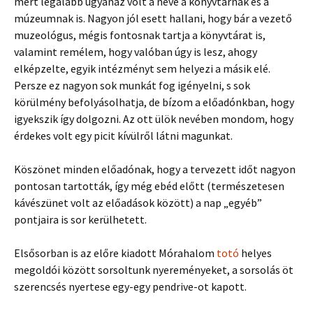
mert legalább ugyanaz volt a neve a könyvtárnak és a
múzeumnak is. Nagyon jól esett hallani, hogy bár a vezető
muzeológus, mégis fontosnak tartja a könyvtárat is,
valamint remélem, hogy valóban úgy is lesz, ahogy
elképzelte, egyik intézményt sem helyezi a másik elé.
Persze ez nagyon sok munkát fog igényelni, s sok
körülmény befolyásolhatja, de bízom a előadónkban, hogy
igyekszik így dolgozni. Az ott ülök nevében mondom, hogy
érdekes volt egy picit kívülről látni magunkat.
Köszönet minden előadónak, hogy a tervezett időt nagyon
pontosan tartották, így még ebéd előtt (természetesen
kávészünet volt az előadások között) a nap „egyéb”
pontjaira is sor kerülhetett.
Elsősorban is az előre kiadott Mórahalom
totó
helyes
megoldói között sorsoltunk nyereményeket, a sorsolás öt
szerencsés nyertese egy-egy pendrive-ot kapott.