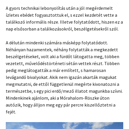
A gyors technikai lebonyolítás után a jól megérdemelt
ízletes ebédet fogyasztottuk el, s ezzel kezdetét vette a
találkozó informális része. Illetve folytatódott, hiszen ez a
nap elsősorban a találkozásokról, beszélgetésekről szól.
A délután mindenki számára másképp folytatódott.
Néhányan hazamentek, néhány folytatták a megkezdett
beszélgetéseket, volt aki a fürdőt látogatta meg, többen
vezetett, művelődéstörténeti sétán vettek részt. Többen
pedig meglátogatták a már említett, s hamarosan
levágandó bivalyokat. Akik nem igazán akarták magukat
megmutatni, de ettől függetlenül megérte kivonatozni a
természetbe, s egy pici erdő/mező illatot magunkba szívni.
Mindenkinek ajánlom, aki a Mórahalom-Röszke úton
autózik, hogy álljon meg egy pár percre kiszellőztetni a
fejét.