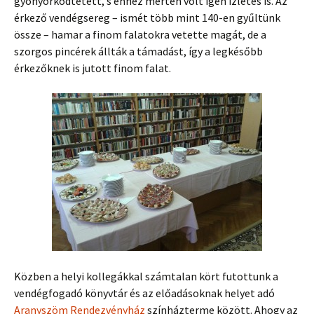
gyönyörködtetett, s ehhez mérten volt igen ízletes is. Az
érkező vendégsereg – ismét több mint 140-en gyűltünk
össze – hamar a finom falatokra vetette magát, de a
szorgos pincérek állták a támadást, így a legkésőbb
érkezőknek is jutott finom falat.
Közben a helyi kollegákkal számtalan kört futottunk a
vendégfogadó könyvtár és az előadásoknak helyet adó
Aranyszöm Rendezvényház
színházterme között. Ahogy az