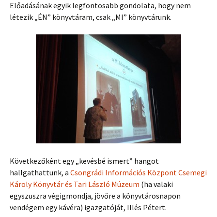
Előadásának egyik legfontosabb gondolata, hogy nem
létezik „ÉN” könyvtáram, csak „MI” könyvtárunk.
Következőként egy „kevésbé ismert” hangot
hallgathattunk, a
Csongrádi Információs Központ Csemegi
Károly Könyvtár és Tari László Múzeum
(ha valaki
egyszuszra végigmondja, jövőre a könyvtárosnapon
vendégem egy kávéra) igazgatóját, Illés Pétert.