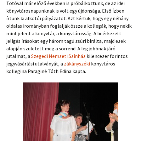
Totóval már előző években is próbálkoztunk, de az idei
könyvtárosnapunknak is volt egy újdonsága. Első ízben
írtunk ki alkotói pályázatot. Azt kértük, hogy egy néhány
oldalas irományban foglalják össze a kollegák, hogy nekik
mint jelent a könyvtár, a könyvtárosság. A beérkezett
jeligés írásokat egy három tagú zsűri bírálta, majd ezek
alapján született meg a sorrend. A legjobbnak járó
jutalmat, a
Szegedi Nemzeti Színház
kilencezer forintos
jegyvásárlási utalványát, a
zákányszéki
könyvtáros
kollegina Paraginé Tóth Edina kapta.