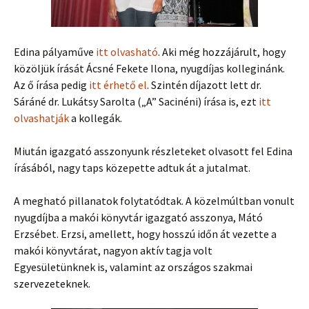
Edina pályaműve
itt olvasható
. Aki még hozzájárult, hogy
közöljük írását Ácsné Fekete Ilona, nyugdíjas kolleginánk.
Az ő írása pedig
itt érhető el
. Szintén díjazott lett dr.
Sáráné dr. Lukátsy Sarolta („A” Sacinéni) írása is, ezt
itt
olvashatják
a kollegák.
Miután igazgató asszonyunk részleteket olvasott fel Edina
írásából, nagy taps közepette adtuk át a jutalmat.
A megható pillanatok folytatódtak. A közelmúltban vonult
nyugdíjba a makói könyvtár igazgató asszonya, Mátó
Erzsébet. Erzsi, amellett, hogy hosszú időn át vezette a
makói könyvtárat, nagyon aktív tagja volt
Egyesületünknek is, valamint az országos szakmai
szervezeteknek.