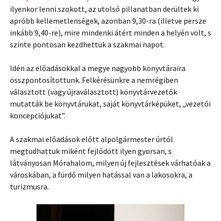
ilyenkor lenni szokott, az utolsó pillanatban derültek ki
apróbb kellemetlenségek, azonban 9,30-ra (illetve persze
inkább 9,40-re), mire mindenki átért minden a helyén volt, s
szinte pontosan kezdhettük a szakmai napot.
Idén az előadásokkal a megye nagyobb könyvtáraira
összpontosítottunk. Felkérésünkre a nemrégiben
választott (vagy újraválasztott) könyvtárvezetők
mutatták be könyvtárukat, saját könyvtárképüket, „vezetői
koncepciójukat”.
A szakmai előadások előtt alpolgármester úrtól
megtudhattuk miként fejlődött ilyen gyorsan, s
látványosan Mórahalom, milyen új fejlesztések várhatóak a
városkában, a fürdő milyen hatással van a lakosokra, a
turizmusra.