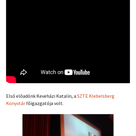
Első előadónk Keveházi Katalin, a
SZTE Klebelsberg
Könyvtár
főigazgatója volt.