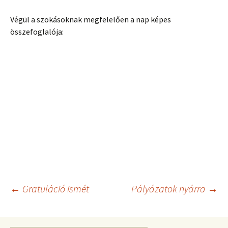
Végül a szokásoknak megfelelően a nap képes
összefoglalója:
Bejegyzés
←
Gratuláció ismét
Pályázatok nyárra
→