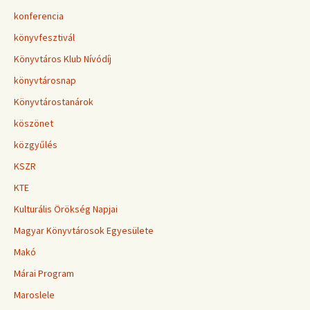
konferencia
könyvfesztivál
Könyvtáros Klub Nívódíj
könyvtárosnap
Könyvtárostanárok
köszönet
közgyűlés
KSZR
KTE
Kulturális Örökség Napjai
Magyar Könyvtárosok Egyesülete
Makó
Márai Program
Maroslele