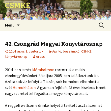
CSMKE
Csongrád Megyei Könyvtárosok Egyesülete
Ugrás
Keresés
Menü
a
tartalomhoz
42. Csongrád Megyei Könyvtárosnap
2014. július 3. csütörtök
Ajánló
,
beszámoló
,
CSMKE
,
könyvtárosnap
oross
2014-ben ismét
Mórahalmon
tartottuk a mi kis
vándorgyűlésünket. Utoljára 2005-ben találkoztunk itt.
Azóta sok víz lefolyt a Tiszán, sok homokot elhordott a
szél
Homokháton
. A gyorsan fejlődő, 25 éves kisváros ismét
nagy szeretettel fogadta a megye könyvtárosait.
A reggeli wellcome drinke helyetti terített asztal szemet