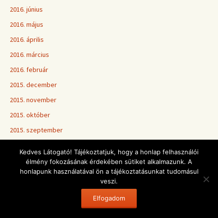
2016. június
2016. május
2016. április
2016. március
2016. február
2015. december
2015. november
2015. október
2015. szeptember
2015. június
Kedves Látogató! Tájékoztatjuk, hogy a honlap felhasználói
2015. május
élmény fokozásának érdekében sütiket alkalmazunk. A
honlapunk használatával ön a tájékoztatásunkat tudomásul
2015. április
veszi.
2015. március
Elfogadom
2015. február