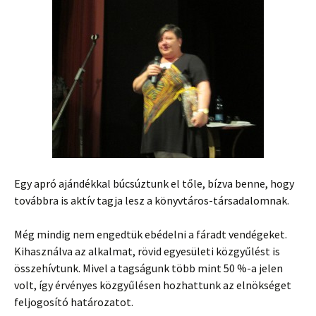
Egy apró ajándékkal búcsúztunk el tőle, bízva benne, hogy
továbbra is aktív tagja lesz a könyvtáros-társadalomnak.
Még mindig nem engedtük ebédelni a fáradt vendégeket.
Kihasználva az alkalmat, rövid egyesületi közgyűlést is
összehívtunk. Mivel a tagságunk több mint 50 %-a jelen
volt, így érvényes közgyűlésen hozhattunk az elnökséget
feljogosító határozatot.