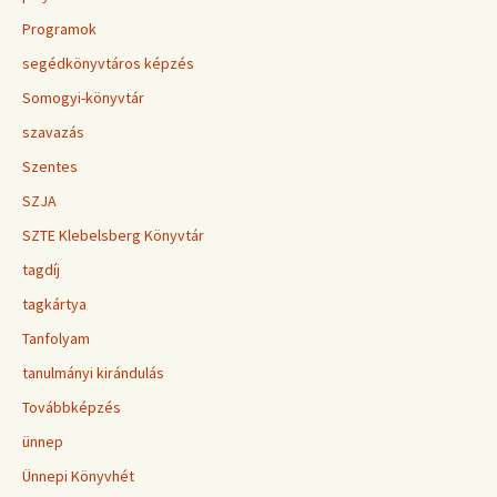
Programok
segédkönyvtáros képzés
Somogyi-könyvtár
szavazás
Szentes
SZJA
SZTE Klebelsberg Könyvtár
tagdíj
tagkártya
Tanfolyam
tanulmányi kirándulás
Továbbképzés
ünnep
Ünnepi Könyvhét