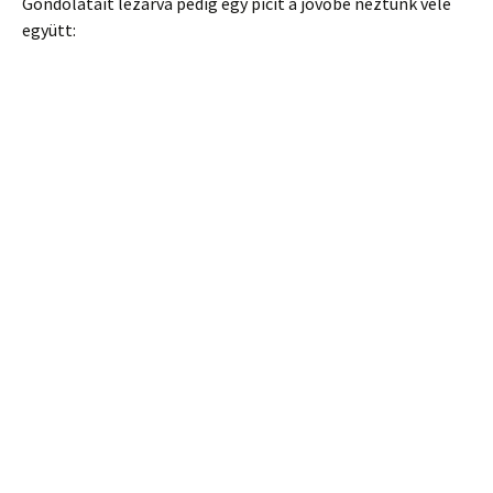
Gondolatait lezárva pedig egy picit a jövőbe néztünk vele
együtt: