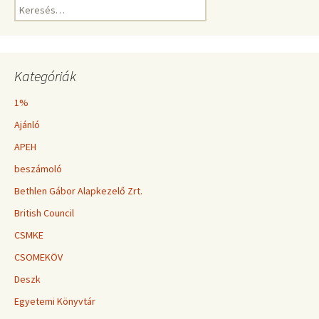
navigáció
Keresés:
Kategóriák
1%
Ajánló
APEH
beszámoló
Bethlen Gábor Alapkezelő Zrt.
British Council
CSMKE
CSOMEKÖV
Deszk
Egyetemi Könyvtár