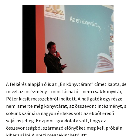
A felkérés alapján ő is az „Én könyvtáram” címet kapta, de
mivel az intézmény – mint látható – nem csak könyvtár,
Péter kicsit messzebbről indított. A hallgatók egy része
nem ismerte még könyvtárat, az összevont intézményt, s
sokunk számára nagyon érdekes volt az ebből eredő
sajátos jelleg. Központi gondolata volt, hogy az
összevontságból származó előnyöket meg kell próbálni
kihasználni. A prezi megtekinthető itt: