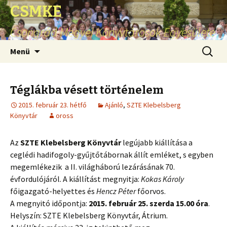
CSMKE
Csongrád Megyei Könyvtárosok Egyesülete
Ugrás
Keresés
Menü
a
tartalomhoz
Téglákba vésett történelem
2015. február 23. hétfő
Ajánló
,
SZTE Klebelsberg
Könyvtár
oross
Az
SZTE Klebelsberg Könyvtár
legújabb kiállítása a
ceglédi hadifogoly-gyűjtőtábornak állít emléket, s egyben
megemlékezik
a II. világháború lezárásának 70.
évfordulójáról. A kiállítást megnyitja:
Kokas Károly
főigazgató-helyettes és
Hencz Péter
főorvos.
A megnyitó időpontja:
2015. február 25. szerda 15.00 óra
.
Helyszín: SZTE Klebelsberg Könyvtár, Átrium.