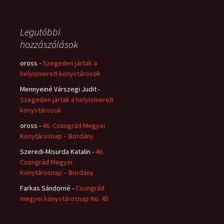
Legutóbbi
hozzászólások
oross
-
Szegeden jártak a
helyismereti könyvtárosok
Mennyeiné Várszegi Judit
-
Szegeden jártak a helyismereti
könyvtárosok
oross
-
46. Csongrád Megyei
Könytárosnap – Bordány
Szeredi-Misurda Katalin
-
46.
Csongrád Megyei
Könytárosnap – Bordány
Farkas Sándorné
-
Csongrád
megyei könyvtárosnap No. 45.