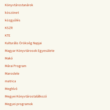
Könyvtárostanárok
köszönet
közgyűlés
KSZR
KTE
Kulturális Örökség Napjai
Magyar Könyvtárosok Egyesülete
Makó
Márai Program
Maroslele
matrica
Meghívó
Megyei Könyvtárostalálkozó
Megyei programok