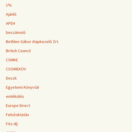
1%
Ajánló
APEH
beszámoló
Bethlen Gábor Alapkezelő Zrt.
British Council
CSMKE
CSOMEKÖV
Deszk
Egyetemi Könyvtár
emlékülés
Europe Direct
Felsőoktatás
Fitz-díj