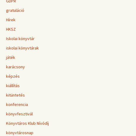
GDPR
gratuláció
Hírek
HKSZ
Iskolai könyvtár
iskolai könyvtárak
játék
karácsony
képzés
kiállítás
kitüntetés
konferencia
könyvfesztivál
Könyvtáros Klub Nívódíj
könyvtárosnap