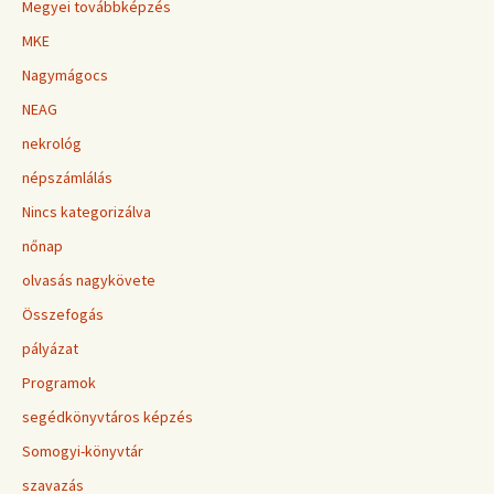
Megyei továbbképzés
MKE
Nagymágocs
NEAG
nekrológ
népszámlálás
Nincs kategorizálva
nőnap
olvasás nagykövete
Összefogás
pályázat
Programok
segédkönyvtáros képzés
Somogyi-könyvtár
szavazás