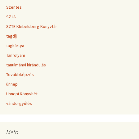
Szentes
SZJA
SZTE Klebelsberg Könyvtár
tagdíj
tagkártya
Tanfolyam
tanulmányi kirándulás
Továbbképzés
ünnep
Ünnepi Könyvhét
vándorgyűlés
Meta