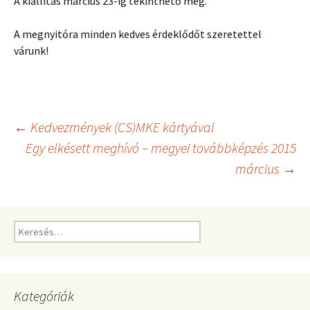
A kiállítás március 23-ig tekinthető meg.
A megnyitóra minden kedves érdeklődőt szeretettel
várunk!
Bejegyzés
←
Kedvezmények (CS)MKE kártyával
Egy elkésett meghívó – megyei továbbképzés 2015
március
→
navigáció
Keresés:
Kategóriák