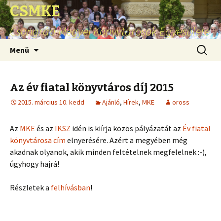
CSMKE
Csongrád Megyei Könyvtárosok Egyesülete
Ugrás
Keresés
Menü
a
tartalomhoz
Az év fiatal könyvtáros díj 2015
2015. március 10. kedd
Ajánló
,
Hírek
,
MKE
oross
Az
MKE
és az
IKSZ
idén is kiírja közös pályázatát az
Év fiatal
könyvtárosa cím
elnyerésére. Azért a megyében még
akadnak olyanok, akik minden feltételnek megfelelnek :-),
úgyhogy hajrá!
Részletek a
felhívásban
!