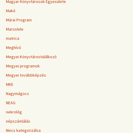
Magyar Könyvtárosok Egyesülete
Makó
Márai Program
Maroslele
matrica
Meghívó
Megyei Könyvtárostalálkozó
Megyei programok
Megyei továbbképzés
MKE
Nagymágocs
NEAG
nekrológ
népszámlálás
Nincs kategorizálva