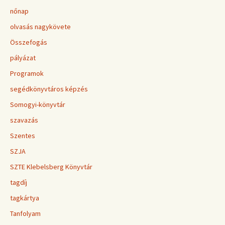
nőnap
olvasás nagykövete
Összefogás
pályázat
Programok
segédkönyvtáros képzés
Somogyi-könyvtár
szavazás
Szentes
SZJA
SZTE Klebelsberg Könyvtár
tagdíj
tagkártya
Tanfolyam