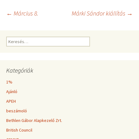
Bejegyzés
←
Március 8.
Márki Sándor kiállítás
→
navigáció
Keresés:
Kategóriák
1%
Ajánló
APEH
beszámoló
Bethlen Gábor Alapkezelő Zrt.
British Council