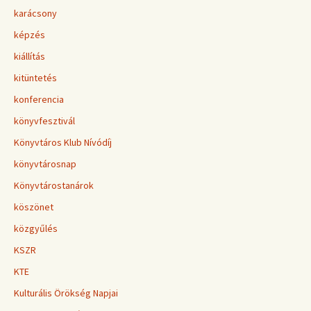
karácsony
képzés
kiállítás
kitüntetés
konferencia
könyvfesztivál
Könyvtáros Klub Nívódíj
könyvtárosnap
Könyvtárostanárok
köszönet
közgyűlés
KSZR
KTE
Kulturális Örökség Napjai