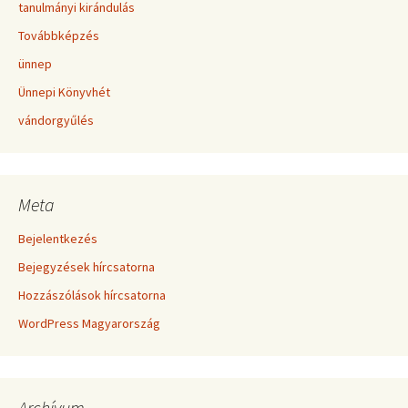
tanulmányi kirándulás
Továbbképzés
ünnep
Ünnepi Könyvhét
vándorgyűlés
Meta
Bejelentkezés
Bejegyzések hírcsatorna
Hozzászólások hírcsatorna
WordPress Magyarország
Archívum