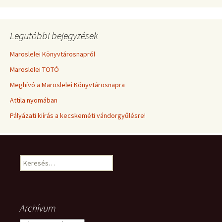
Legutóbbi bejegyzések
Maroslelei Könyvtárosnapról
Maroslelei TOTÓ
Meghívó a Maroslelei Könyvtárosnapra
Attila nyomában
Pályázati kiírás a kecskeméti vándorgyűlésre!
Keresés:
Archívum