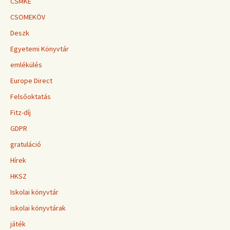
CSMKE
CSOMEKÖV
Deszk
Egyetemi Könyvtár
emlékülés
Europe Direct
Felsőoktatás
Fitz-díj
GDPR
gratuláció
Hírek
HKSZ
Iskolai könyvtár
iskolai könyvtárak
játék