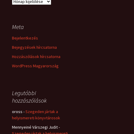
Archívum
Meta
Bejelentkezés
Bejegyzések hírcsatorna
Hozzászólások hírcsatorna
WordPress Magyarország
Legutóbbi
hozzászólások
oross
-
Szegeden jártak a
helyismereti könyvtárosok
Mennyeiné Várszegi Judit
-
Szegeden jártak a helyismereti