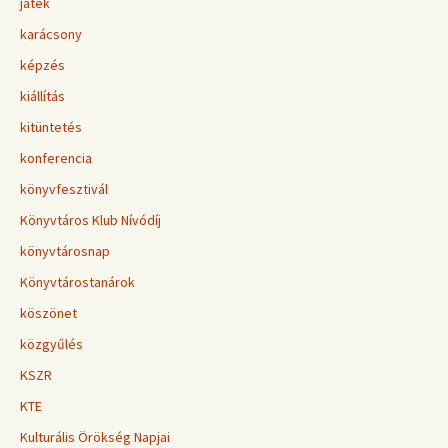
játék
karácsony
képzés
kiállítás
kitüntetés
konferencia
könyvfesztivál
Könyvtáros Klub Nívódíj
könyvtárosnap
Könyvtárostanárok
köszönet
közgyűlés
KSZR
KTE
Kulturális Örökség Napjai