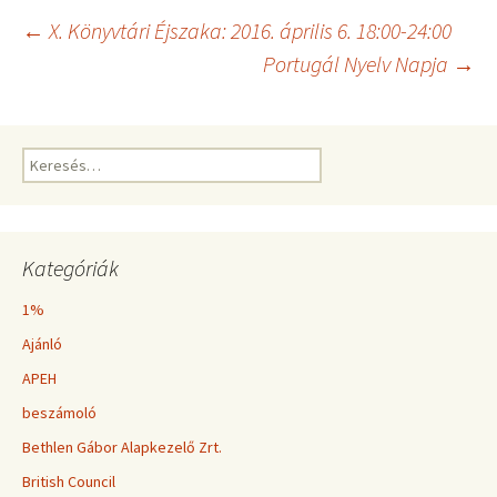
Bejegyzés
←
X. Könyvtári Éjszaka: 2016. április 6. 18:00-24:00
Portugál Nyelv Napja
→
navigáció
Keresés:
Kategóriák
1%
Ajánló
APEH
beszámoló
Bethlen Gábor Alapkezelő Zrt.
British Council