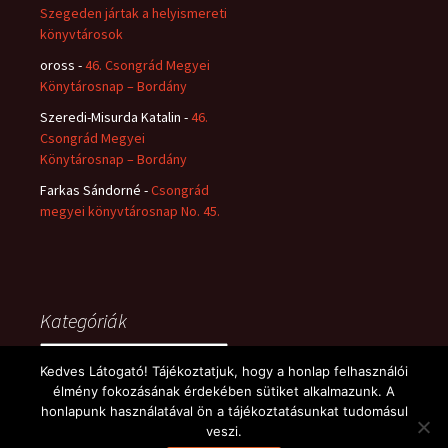
Szegeden jártak a helyismereti
könyvtárosok
oross
-
46. Csongrád Megyei
Könytárosnap – Bordány
Szeredi-Misurda Katalin
-
46.
Csongrád Megyei
Könytárosnap – Bordány
Farkas Sándorné
-
Csongrád
megyei könyvtárosnap No. 45.
Kategóriák
Kategóriák
Kedves Látogató! Tájékoztatjuk, hogy a honlap felhasználói
élmény fokozásának érdekében sütiket alkalmazunk. A
honlapunk használatával ön a tájékoztatásunkat tudomásul
veszi.