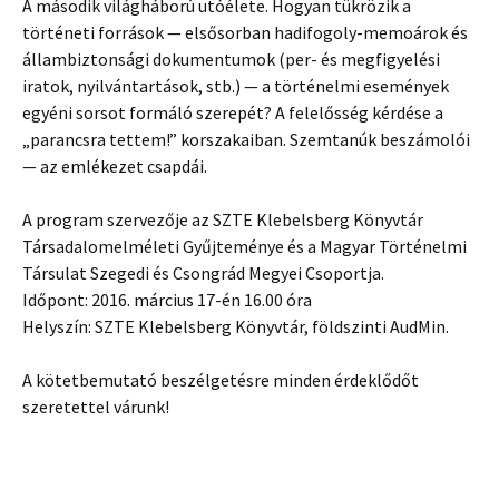
A második világháború utóélete. Hogyan tükrözik a
történeti források — elsősorban hadifogoly-memoárok és
állambiztonsági dokumentumok (per- és megfigyelési
iratok, nyilvántartások, stb.) — a történelmi események
egyéni sorsot formáló szerepét? A felelősség kérdése a
„parancsra tettem!” korszakaiban. Szemtanúk beszámolói
— az emlékezet csapdái.
A program szervezője az SZTE Klebelsberg Könyvtár
Társadalomelméleti Gyűjteménye és a Magyar Történelmi
Társulat Szegedi és Csongrád Megyei Csoportja.
Időpont: 2016. március 17-én 16.00 óra
Helyszín: SZTE Klebelsberg Könyvtár, földszinti AudMin.
A kötetbemutató beszélgetésre minden érdeklődőt
szeretettel várunk!