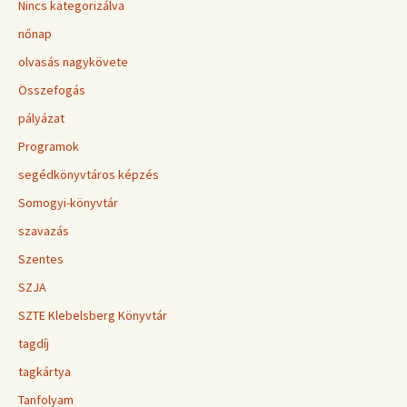
Nincs kategorizálva
nőnap
olvasás nagykövete
Összefogás
pályázat
Programok
segédkönyvtáros képzés
Somogyi-könyvtár
szavazás
Szentes
SZJA
SZTE Klebelsberg Könyvtár
tagdíj
tagkártya
Tanfolyam