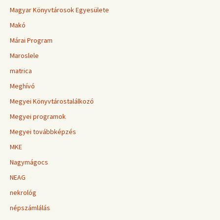
Magyar Könyvtárosok Egyesülete
Makó
Márai Program
Maroslele
matrica
Meghívó
Megyei Könyvtárostalálkozó
Megyei programok
Megyei továbbképzés
MKE
Nagymágocs
NEAG
nekrológ
népszámlálás