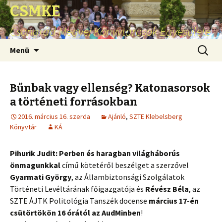
CSMKE
Csongrád Megyei Könyvtárosok Egyesülete
Ugrás
Keresés
Menü
a
tartalomhoz
Bűnbak vagy ellenség? Katonasorsok
a történeti forrásokban
2016. március 16. szerda
Ajánló
,
SZTE Klebelsberg
Könyvtár
KÁ
Pihurik Judit: Perben és haragban világháborús
önmagunkkal
című kötetéről beszélget a szerzővel
Gyarmati György
, az Állambiztonsági Szolgálatok
Történeti Levéltárának főigazgatója és
Révész Béla
, az
SZTE ÁJTK Politológia Tanszék docense
március 17-én
csütörtökön 16 órától az AudMinben
!