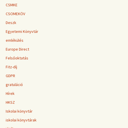
CSMKE
CSOMEKÖV
Deszk
Egyetemi Könyvtár
emlékülés
Europe Direct
Felsőoktatás
Fitz-díj
GDPR
gratuláció
Hírek
HKSZ
Iskolai könyvtár
iskolai könyvtárak