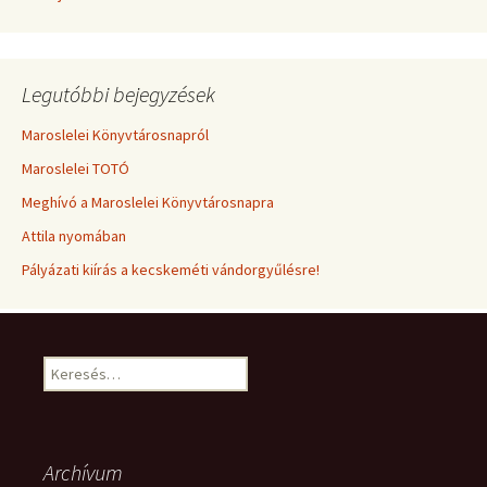
Legutóbbi bejegyzések
Maroslelei Könyvtárosnapról
Maroslelei TOTÓ
Meghívó a Maroslelei Könyvtárosnapra
Attila nyomában
Pályázati kiírás a kecskeméti vándorgyűlésre!
Keresés:
Archívum