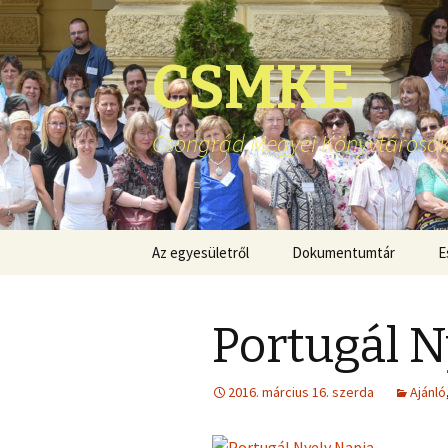
CSMKE
Csongrád Megyei Könyvtárosok
Ugrás
Az egyesületről
Dokumentumtár
E
a
tartalomhoz
Portugál N
2016. március 16. szerda
Ajánló