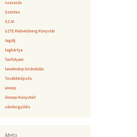
szavazás
Szentes
SZJA
SZTE Klebelsberg Könyvtár
tagdíj
tagkártya
Tanfolyam
tanulmányi kirándulás
Továbbképzés
ünnep
Ünnepi Könyvhét
vándorgyűlés
Meta