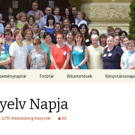
 Egyesülete
seménynaptár
Fotótár
Kitüntetések
Könyvtárosnap
yelv Napja
,
SZTE Klebelsberg Könyvtár
KÁ