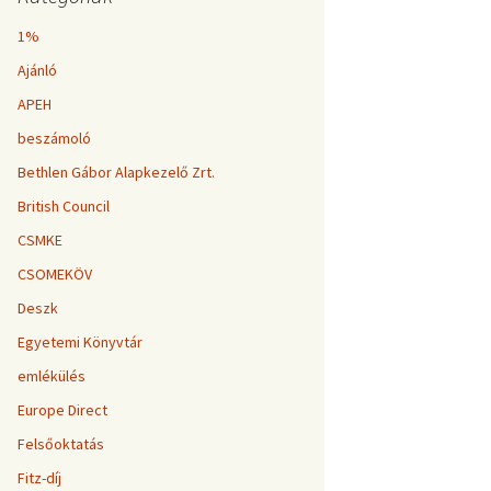
1%
Ajánló
APEH
beszámoló
Bethlen Gábor Alapkezelő Zrt.
British Council
CSMKE
CSOMEKÖV
Deszk
Egyetemi Könyvtár
emlékülés
Europe Direct
Felsőoktatás
Fitz-díj