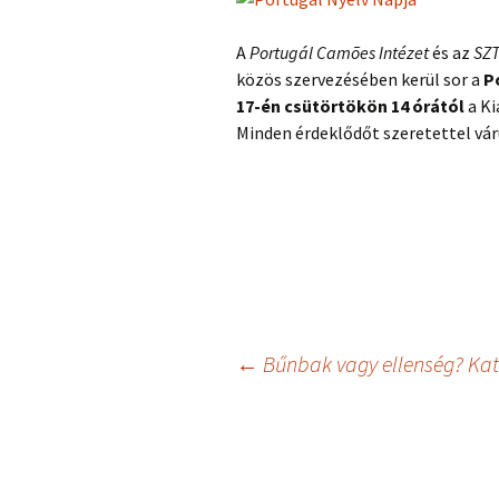
A
Portugál Camões Intézet
és az
SZT
közös szervezésében kerül sor a
P
17-én csütörtökön 14
órától
a Ki
Minden érdeklődőt szeretettel vár
Bejegyzés
←
Bűnbak vagy ellenség? Kat
navigáció