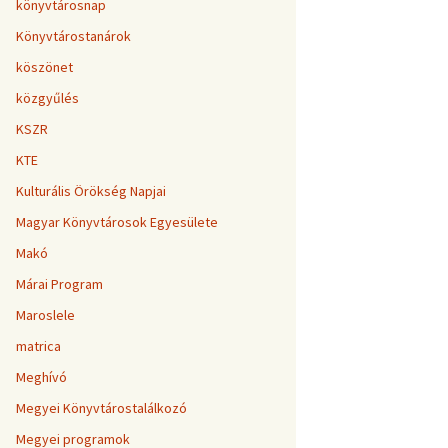
könyvtárosnap
Könyvtárostanárok
köszönet
közgyűlés
KSZR
KTE
Kulturális Örökség Napjai
Magyar Könyvtárosok Egyesülete
Makó
Márai Program
Maroslele
matrica
Meghívó
Megyei Könyvtárostalálkozó
Megyei programok