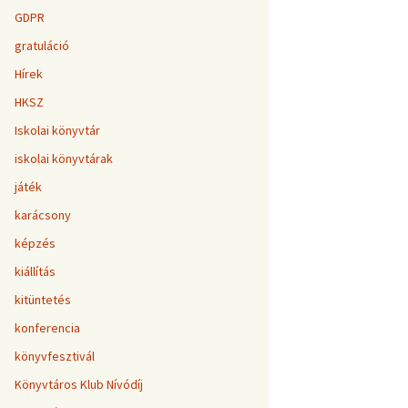
GDPR
gratuláció
Hírek
HKSZ
Iskolai könyvtár
iskolai könyvtárak
játék
karácsony
képzés
kiállítás
kitüntetés
konferencia
könyvfesztivál
Könyvtáros Klub Nívódíj