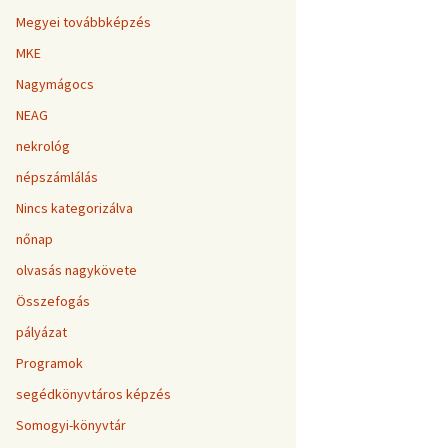
Megyei továbbképzés
MKE
Nagymágocs
NEAG
nekrológ
népszámlálás
Nincs kategorizálva
nőnap
olvasás nagykövete
Összefogás
pályázat
Programok
segédkönyvtáros képzés
Somogyi-könyvtár