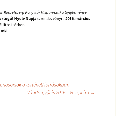
E Klebelsberg Könyvtár Hispanisztika Gyűjteménye
ortugál Nyelv Napja
c. rendezvényre
2016. március
állítási térben.
unk!
onasorsok a történeti forrásokban
Vándorgyűlés 2016 – Veszprém
→