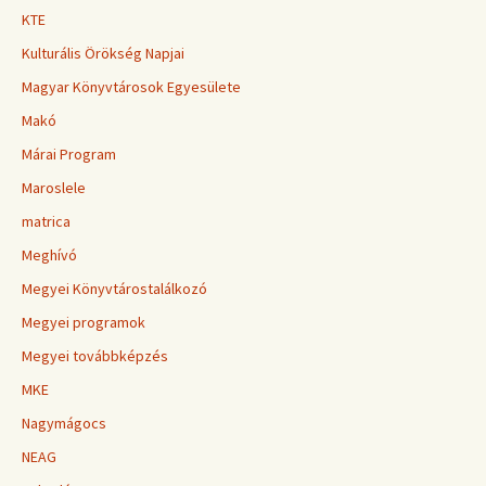
KTE
Kulturális Örökség Napjai
Magyar Könyvtárosok Egyesülete
Makó
Márai Program
Maroslele
matrica
Meghívó
Megyei Könyvtárostalálkozó
Megyei programok
Megyei továbbképzés
MKE
Nagymágocs
NEAG