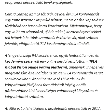
programot népszerűsítő tevékenységének.
Gerald Leitner, az IFLA főtitkár, az idei évi IFLA konferenciát
egy fantasztikusan inspiráló hétnek, illetve az új elképzelések
tűzijátékához hasonlította Wroclawban. Kijelenthetjük, hogy
egy valóban sziporkázó, új ötletekkel, kezdeményezésekkel
teli hétnek lehettünk szemtanúi és résztvevői, ahol számos
jelentős, világméretű IFLA kezdeményezés is elindult.
A lengyelországi IFLA konferencia egyik fontos állomása és
kezdeményezése volt egy online kérdőíves platform
(IFLA
Global Vision online voting platform)
, amelynek ünnepélyes
megnyitására és elindítására az idei IFLA konferencián került
sor Wroclawban. Az online szavazás hivatásunk és
könyvtáraink jövőjének formálásáról folyó globális
párbeszédhez kínál lehetőséget valamennyi könyvtáros és
könyvtárbarát számára.
Az MKE ezt a lehetőséget a kezdetektől népszerűsíti és 2017.