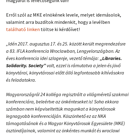
magyarul is lehetőségünk van!
Erről szól az MKE elnökének levele, melyet idemásolok,
valamint arra buzdítok mindenkit, hogy a levélben
található linken
töltse ki kérdőívet!
„Idén 2017. augusztus 17. és 25. között került megrendezésre
a 83. IFLA konferencia Wroclawban, Lengyelországban. Az
éves konferencia idei szlogenje, vezető témája:
„Libraries.
Solidarity. Society”
volt, ezzel is rámutatva a jelen és jövő
könyvtárai, könyvtárosai előtt álló legfontosabb kihívásokra
és feladatokra.
Magyarországról 24 kolléga regisztrált a világméretű szakmai
konferenciára, beleértve az önkénteseket is! Soha ekkora
számban nem képviseltettük magunkat a könyvtárosok
legnagyobb konferenciáján. Köszönhető ez az NKA
támogatásának és a Magyar Könyvtárosok Egyesülete (MKE)
ösztöndíjainak, valamint az önkéntes munkát és wroclawi