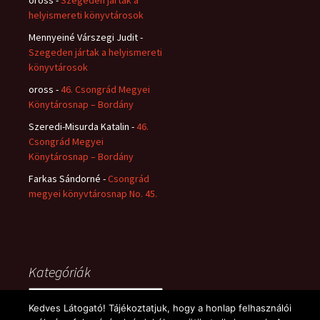
oross
-
Szegeden jártak a
helyismereti könyvtárosok
Mennyeiné Várszegi Judit
-
Szegeden jártak a helyismereti
könyvtárosok
oross
-
46. Csongrád Megyei
Könytárosnap – Bordány
Szeredi-Misurda Katalin
-
46.
Csongrád Megyei
Könytárosnap – Bordány
Farkas Sándorné
-
Csongrád
megyei könyvtárosnap No. 45.
Kategóriák
Kategóriák
Kedves Látogató! Tájékoztatjuk, hogy a honlap felhasználói