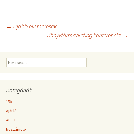
Bejegyzés
←
Újabb elismerések
Könyvtármarketing konferencia
→
navigáció
Keresés:
Kategóriák
1%
Ajánló
APEH
beszámoló