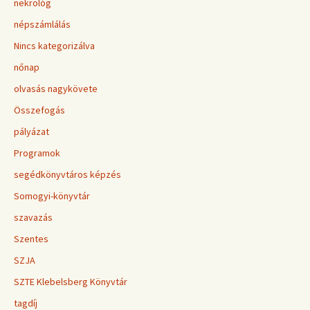
nekrológ
népszámlálás
Nincs kategorizálva
nőnap
olvasás nagykövete
Összefogás
pályázat
Programok
segédkönyvtáros képzés
Somogyi-könyvtár
szavazás
Szentes
SZJA
SZTE Klebelsberg Könyvtár
tagdíj