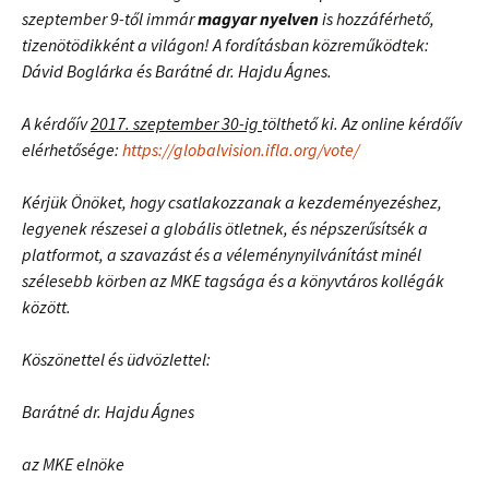
szeptember 9-től immár
magyar nyelven
is hozzáférhető,
tizenötödikként a világon! A fordításban közreműködtek:
Dávid Boglárka és Barátné dr. Hajdu Ágnes.
A kérdőív
2017. szeptember 30-ig
tölthető ki. Az online kérdőív
elérhetősége:
https://globalvision.ifla.org/vote/
Kérjük Önöket, hogy csatlakozzanak a kezdeményezéshez,
legyenek részesei a globális ötletnek, és népszerűsítsék a
platformot, a szavazást és a véleménynyilvánítást minél
szélesebb körben az MKE tagsága és a könyvtáros kollégák
között.
Köszönettel és üdvözlettel:
Barátné dr. Hajdu Ágnes
az MKE elnöke