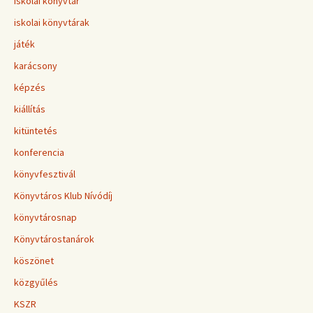
Iskolai könyvtár
iskolai könyvtárak
játék
karácsony
képzés
kiállítás
kitüntetés
konferencia
könyvfesztivál
Könyvtáros Klub Nívódíj
könyvtárosnap
Könyvtárostanárok
köszönet
közgyűlés
KSZR