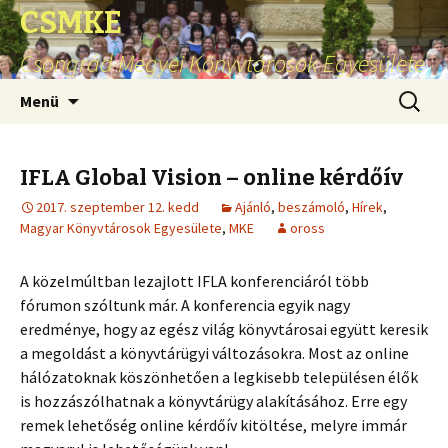
CSMKE
Csongrád Megyei Könyvtárosok Egyesülete
Ugrás
Keresés
Menü
a
tartalomhoz
IFLA Global Vision – online kérdőív
2017. szeptember 12. kedd
Ajánló
,
beszámoló
,
Hírek
,
Magyar Könyvtárosok Egyesülete
,
MKE
oross
A közelmúltban lezajlott IFLA konferenciáról több
fórumon szóltunk már. A konferencia egyik nagy
eredménye, hogy az egész világ könyvtárosai együtt keresik
a megoldást a könyvtárügyi változásokra. Most az online
hálózatoknak köszönhetően a legkisebb településen élők
is hozzászólhatnak a könyvtárügy alakításához. Erre egy
remek lehetőség online kérdőív kitöltése, melyre immár