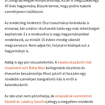
a Csongrád Megyei Könyvtárosnap, ezzel is megszakad egy
47 éves hagyomány. Bízunk benne, hogy jövőre tudunk
személyesen találkozni.
Az eredetileg hirdetett Őszi tanulmányi kirándulás is
elmarad, bár a bátor résztvevők talán egy más lehetőséget
kaphatnak. Ez a rendezvény is nagy hagyományokkal
rendelkezik, az elmúlt 15 évben mindig sikerült
megszervezni. Nem adjuk fel, folytatni kívánjuk ezt a
hagyományt is.
Addig is egy pici visszatekintés. A
tavalyi utazásról már
olvasható volt Rafai Mari
kolleginánk részletes és
élvezetes beszámolója. Most jutott el hozzám egy
rövidebb személyes hangvételű írás is erről a
kalandozásról.
Az idei utat nem pótolhatja, de
olvassátok szeretettel
Sáráné dr. Lukátsy Sarolta
(ahogy a megyében mindenki