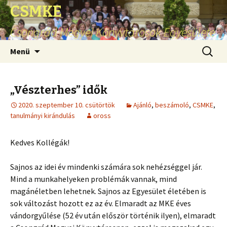
CSMKE
Csongrád Megyei Könyvtárosok Egyesülete
Ugrás
Keresés
Menü
a
tartalomhoz
„Vészterhes” idők
2020. szeptember 10. csütörtök
Ajánló
,
beszámoló
,
CSMKE
,
tanulmányi kirándulás
oross
Kedves Kollégák!
Sajnos az idei év mindenki számára sok nehézséggel jár.
Mind a munkahelyeken problémák vannak, mind
magánéletben lehetnek. Sajnos az Egyesület életében is
sok változást hozott ez az év. Elmaradt az MKE éves
vándorgyűlése (52 év után először történik ilyen), elmaradt