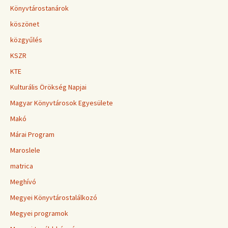
Könyvtárostanárok
köszönet
közgyűlés
KSZR
KTE
Kulturális Örökség Napjai
Magyar Könyvtárosok Egyesülete
Makó
Márai Program
Maroslele
matrica
Meghívó
Megyei Könyvtárostalálkozó
Megyei programok