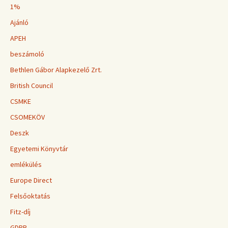
1%
Ajánló
APEH
beszámoló
Bethlen Gábor Alapkezelő Zrt.
British Council
CSMKE
CSOMEKÖV
Deszk
Egyetemi Könyvtár
emlékülés
Europe Direct
Felsőoktatás
Fitz-díj
GDPR