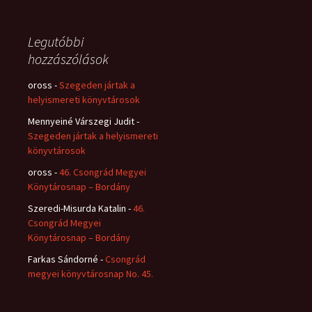
Legutóbbi
hozzászólások
oross
-
Szegeden jártak a
helyismereti könyvtárosok
Mennyeiné Várszegi Judit
-
Szegeden jártak a helyismereti
könyvtárosok
oross
-
46. Csongrád Megyei
Könytárosnap – Bordány
Szeredi-Misurda Katalin
-
46.
Csongrád Megyei
Könytárosnap – Bordány
Farkas Sándorné
-
Csongrád
megyei könyvtárosnap No. 45.