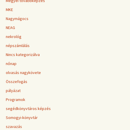
Megyei továbbképzés
MKE
Nagymágocs
NEAG
nekrológ
népszámlálás
Nincs kategorizálva
nőnap
olvasás nagykövete
Összefogás
pályázat
Programok
segédkönyvtáros képzés
Somogyi-könyvtár
szavazás