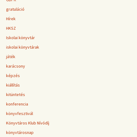
gratuláció
Hírek
HKSZ
Iskolai könyvtár
iskolai könyvtárak
játék
karácsony
képzés
kiállítás
kitüntetés
konferencia
könyvfesztivál
Könyvtáros Klub Nívódíj
könyvtárosnap