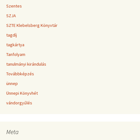
Szentes
SZJA
SZTE Klebelsberg Könyvtár
tagdíj
tagkártya
Tanfolyam
tanulmányi kirándulás
Továbbképzés
ünnep
Ünnepi Könyvhét
vándorgyűlés
Meta