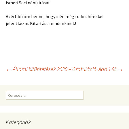
ismeri Saci néni) írását.
Azért bízom benne, hogy idén még tudok hírekkel
jelentkezni. Kitartást mindenkinek!
Bejegyzés
←
Állami kitüntetések 2020 – Gratuláció
Adó 1 %
→
navigáció
Keresés:
Kategóriák