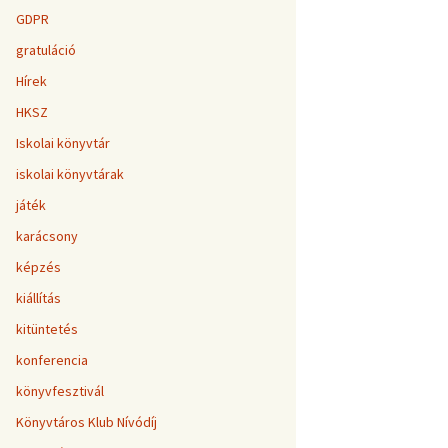
GDPR
gratuláció
Hírek
HKSZ
Iskolai könyvtár
iskolai könyvtárak
játék
karácsony
képzés
kiállítás
kitüntetés
konferencia
könyvfesztivál
Könyvtáros Klub Nívódíj