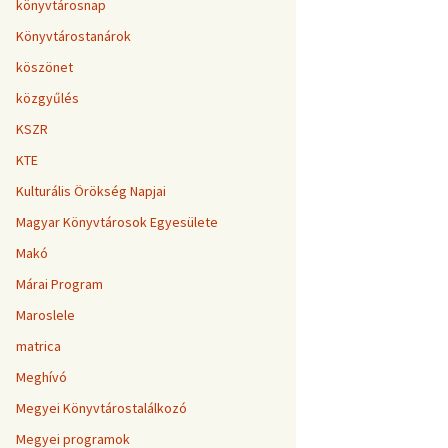
könyvtárosnap
Könyvtárostanárok
köszönet
közgyűlés
KSZR
KTE
Kulturális Örökség Napjai
Magyar Könyvtárosok Egyesülete
Makó
Márai Program
Maroslele
matrica
Meghívó
Megyei Könyvtárostalálkozó
Megyei programok