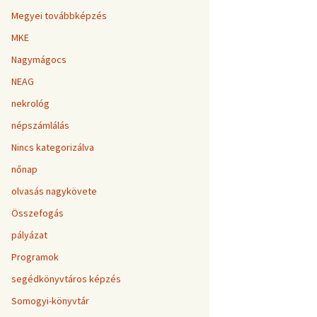
Megyei továbbképzés
MKE
Nagymágocs
NEAG
nekrológ
népszámlálás
Nincs kategorizálva
nőnap
olvasás nagykövete
Összefogás
pályázat
Programok
segédkönyvtáros képzés
Somogyi-könyvtár