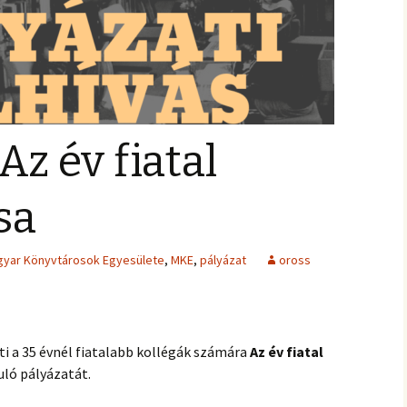
Az év fiatal
sa
yar Könyvtárosok Egyesülete
,
MKE
,
pályázat
oross
i a 35 évnél fiatalabb kollégák számára
Az év fiatal
uló pályázatát.