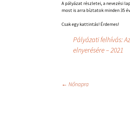
A pályázat részletei, a nevezési la
most is arra bíztatok minden 35 év
Csak egy kattintás! Érdemes!
Pályázati felhívás: A
elnyerésére – 2021
Bejegyzés
←
Nőnapra
navigáció