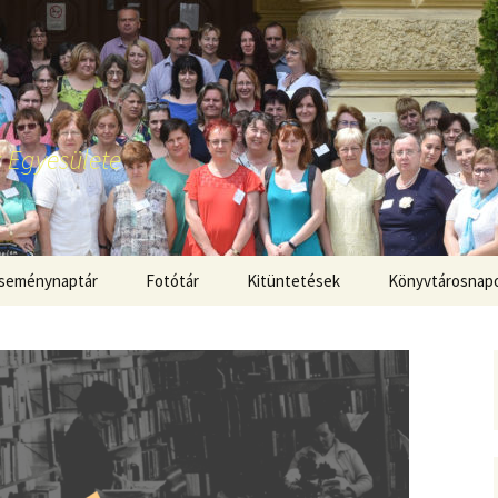
 Egyesülete
seménynaptár
Fotótár
Kitüntetések
Könyvtárosnap