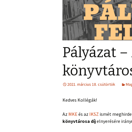
Pályázat – 
könyvtáro
2021. március 18. csütörtök
Mag
Kedves Kollégák!
Az
MKE
és az
IKSZ
ismét meghirdet
könyvtárosa díj
elnyerésére irány