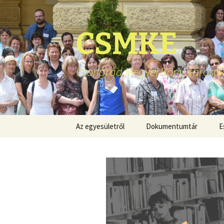
CSMKE
Csongrád Megyei Könyvtárosok
Ugrás
Az egyesületről
Dokumentumtár
E
a
tartalomhoz