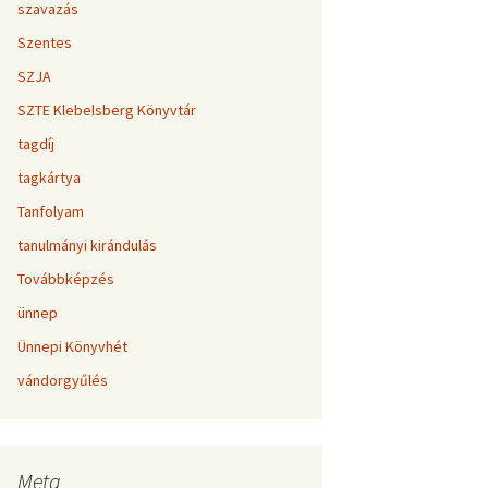
szavazás
Szentes
SZJA
SZTE Klebelsberg Könyvtár
tagdíj
tagkártya
Tanfolyam
tanulmányi kirándulás
Továbbképzés
ünnep
Ünnepi Könyvhét
vándorgyűlés
Meta