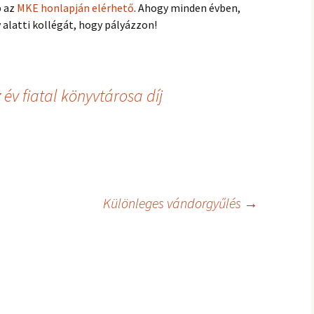
p az
MKE honlapján elérhető
. Ahogy minden évben,
 alatti kollégát, hogy pályázzon!
z év fiatal könyvtárosa díj
Különleges vándorgyűlés
→