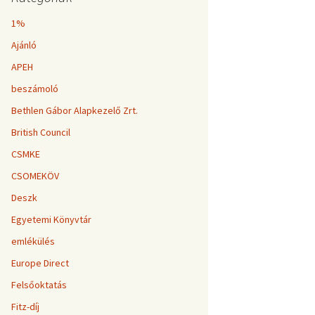
1%
Ajánló
APEH
beszámoló
Bethlen Gábor Alapkezelő Zrt.
British Council
CSMKE
CSOMEKÖV
Deszk
Egyetemi Könyvtár
emlékülés
Europe Direct
Felsőoktatás
Fitz-díj