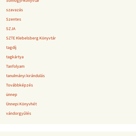
Somogyi-könyvtár
szavazás
Szentes
SZJA
SZTE Klebelsberg Könyvtár
tagdíj
tagkártya
Tanfolyam
tanulmányi kirándulás
Továbbképzés
ünnep
Ünnepi Könyvhét
vándorgyűlés