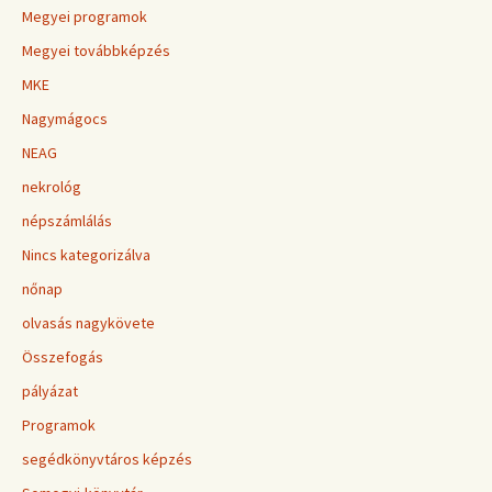
Megyei programok
Megyei továbbképzés
MKE
Nagymágocs
NEAG
nekrológ
népszámlálás
Nincs kategorizálva
nőnap
olvasás nagykövete
Összefogás
pályázat
Programok
segédkönyvtáros képzés