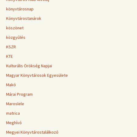
könyvtárosnap
Könyvtárostanárok
köszönet
közgyűlés
KSZR
KTE
Kulturális Örökség Napjai
Magyar Könyvtárosok Egyesülete
Makó
Márai Program
Maroslele
matrica
Meghívó
Megyei Könyvtárostalálkozó