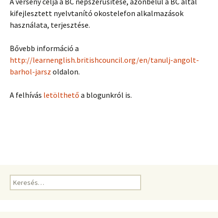
A verseny célja a BC népszerűsítése, azonbelül a BC által
kifejlesztett nyelvtanító okostelefon alkalmazások
használata, terjesztése.
Bővebb információ a
http://learnenglish.britishcouncil.org/en/tanulj-angolt-
barhol-jarsz
oldalon.
A felhívás
letölthető
a blogunkról is.
Keresés: