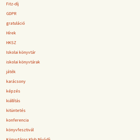
Fitz-díj
GDPR
gratuláció
Hírek
HKSZ
Iskolai könyvtár
iskolai könyvtárak
játék
karácsony
képzés
kiállítás
kitüntetés
konferencia
könyvfesztivál
Könyvtáros Klub Nívódíj