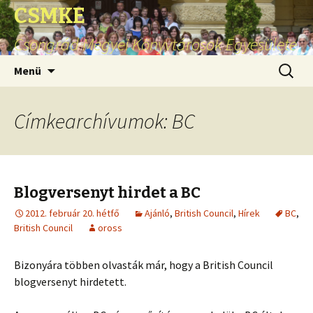
CSMKE
Csongrád Megyei Könyvtárosok Egyesülete
Ugrás
Keresés
Menü
a
tartalomhoz
Címkearchívumok: BC
Blogversenyt hirdet a BC
2012. február 20. hétfő
Ajánló
,
British Council
,
Hírek
BC
,
British Council
oross
Bizonyára többen olvasták már, hogy a British Council
blogversenyt hirdetett.