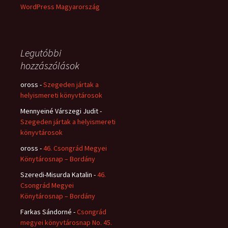
WordPress Magyarország
Legutóbbi
hozzászólások
oross
-
Szegeden jártak a
helyismereti könyvtárosok
Mennyeiné Várszegi Judit
-
Szegeden jártak a helyismereti
könyvtárosok
oross
-
46. Csongrád Megyei
Könytárosnap – Bordány
Szeredi-Misurda Katalin
-
46.
Csongrád Megyei
Könytárosnap – Bordány
Farkas Sándorné
-
Csongrád
megyei könyvtárosnap No. 45.