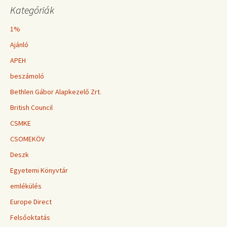
Kategóriák
1%
Ajánló
APEH
beszámoló
Bethlen Gábor Alapkezelő Zrt.
British Council
CSMKE
CSOMEKÖV
Deszk
Egyetemi Könyvtár
emlékülés
Europe Direct
Felsőoktatás