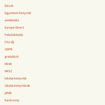
Deszk
Egyetemi Könyvtár
emlékülés
Europe Direct
Felsőoktatás
Fitz-díj
GDPR
gratuláció
Hírek
HKSZ
Iskolai könyvtár
iskolai könyvtárak
játék
karácsony