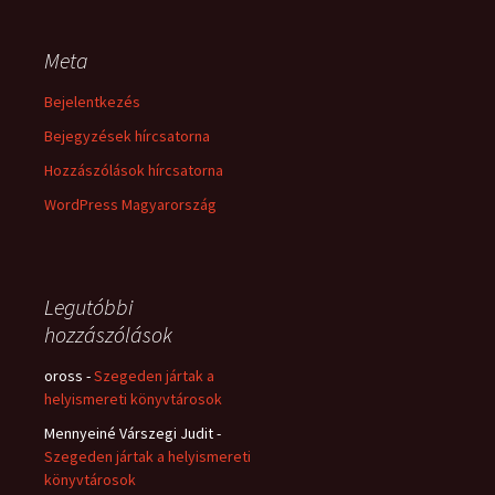
Meta
Bejelentkezés
Bejegyzések hírcsatorna
Hozzászólások hírcsatorna
WordPress Magyarország
Legutóbbi
hozzászólások
oross
-
Szegeden jártak a
helyismereti könyvtárosok
Mennyeiné Várszegi Judit
-
Szegeden jártak a helyismereti
könyvtárosok