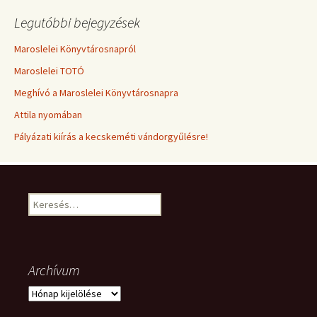
Legutóbbi bejegyzések
Maroslelei Könyvtárosnapról
Maroslelei TOTÓ
Meghívó a Maroslelei Könyvtárosnapra
Attila nyomában
Pályázati kiírás a kecskeméti vándorgyűlésre!
Keresés:
Archívum
Archívum