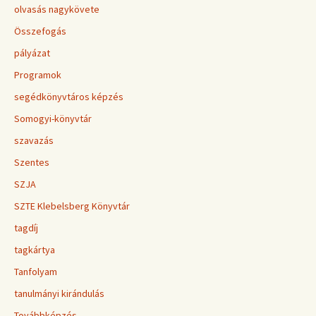
olvasás nagykövete
Összefogás
pályázat
Programok
segédkönyvtáros képzés
Somogyi-könyvtár
szavazás
Szentes
SZJA
SZTE Klebelsberg Könyvtár
tagdíj
tagkártya
Tanfolyam
tanulmányi kirándulás
Továbbképzés