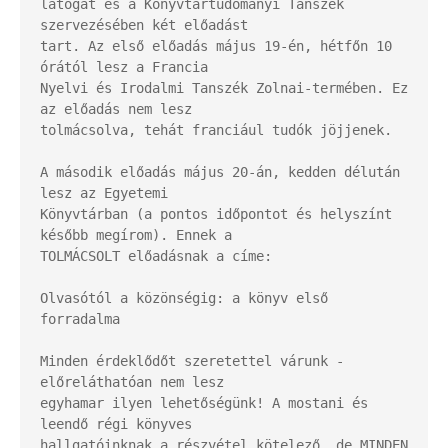
látogat és a Könyvtártudományi Tanszék 
szervezésében két előadást

tart. Az első előadás május 19-én, hétfőn 10 
órától lesz a Francia

Nyelvi és Irodalmi Tanszék Zolnai-termében. Ez 
az előadás nem lesz

tolmácsolva, tehát franciául tudók jöjjenek.

A második előadás május 20-án, kedden délután 
lesz az Egyetemi

Könyvtárban (a pontos időpontot és helyszínt 
később megírom). Ennek a

TOLMÁCSOLT előadásnak a címe:

Olvasótól a közönségig: a könyv első 
forradalma

Minden érdeklődőt szeretettel várunk - 
előreláthatóan nem lesz

egyhamar ilyen lehetőségünk! A mostani és 
leendő régi könyves

hallgatóinknak a részvétel kötelező, de MINDEN 