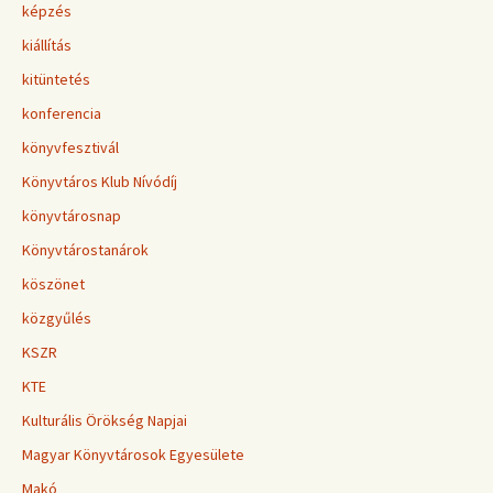
képzés
kiállítás
kitüntetés
konferencia
könyvfesztivál
Könyvtáros Klub Nívódíj
könyvtárosnap
Könyvtárostanárok
köszönet
közgyűlés
KSZR
KTE
Kulturális Örökség Napjai
Magyar Könyvtárosok Egyesülete
Makó