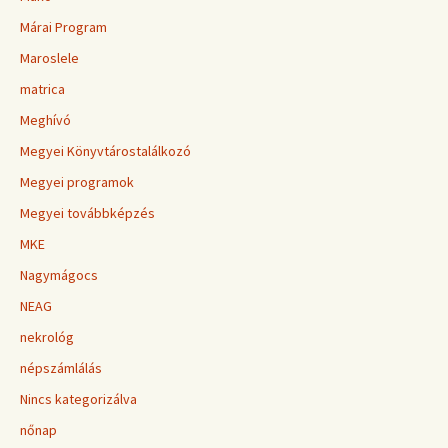
Márai Program
Maroslele
matrica
Meghívó
Megyei Könyvtárostalálkozó
Megyei programok
Megyei továbbképzés
MKE
Nagymágocs
NEAG
nekrológ
népszámlálás
Nincs kategorizálva
nőnap