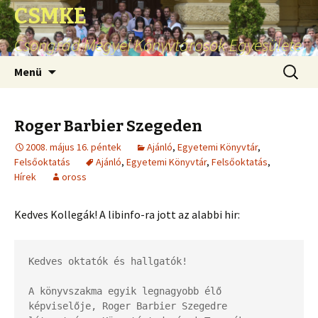
CSMKE
Csongrád Megyei Könyvtárosok Egyesülete
Ugrás
Keresés
Menü
a
tartalomhoz
Roger Barbier Szegeden
2008. május 16. péntek
Ajánló
,
Egyetemi Könyvtár
,
Felsőoktatás
Ajánló
,
Egyetemi Könyvtár
,
Felsőoktatás
,
Hírek
oross
Kedves Kollegák! A libinfo-ra jott az alabbi hir:
Kedves oktatók és hallgatók!

A könyvszakma egyik legnagyobb élő 
képviselője, Roger Barbier Szegedre
