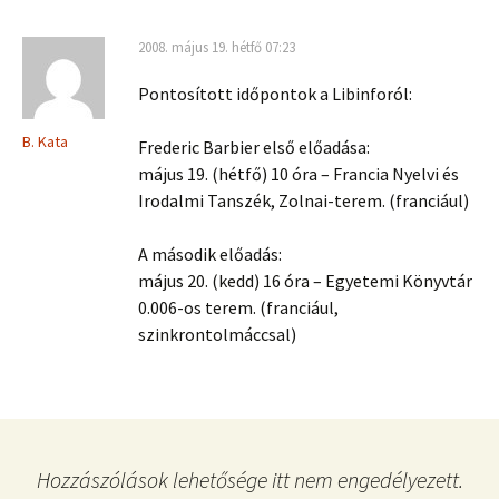
2008. május 19. hétfő 07:23
Pontosított időpontok a Libinforól:
B. Kata
Frederic Barbier első előadása:
május 19. (hétfő) 10 óra – Francia Nyelvi és
Irodalmi Tanszék, Zolnai-terem. (franciául)
A második előadás:
május 20. (kedd) 16 óra – Egyetemi Könyvtár
0.006-os terem. (franciául,
szinkrontolmáccsal)
Hozzászólások lehetősége itt nem engedélyezett.