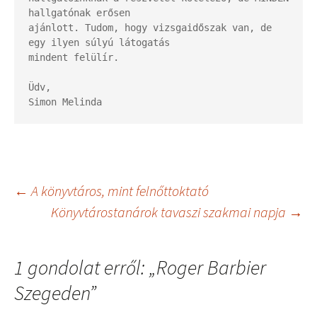
hallgatónak erősen

ajánlott. Tudom, hogy vizsgaidőszak van, de 
egy ilyen súlyú látogatás

mindent felülír.

Üdv,

Bejegyzés
←
A könyvtáros, mint felnőttoktató
Könyvtárostanárok tavaszi szakmai napja
→
navigáció
1 gondolat erről: „
Roger Barbier
Szegeden
”