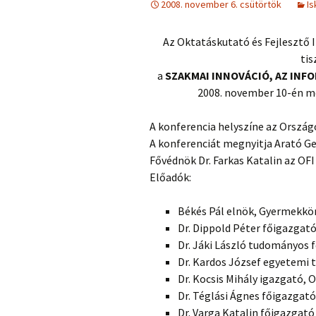
2008. november 6. csütörtök
Is
Az Oktatáskutató és Fejlesztő
tis
a
SZAKMAI INNOVÁCIÓ, AZ INF
2008. november 10-én m
A konferencia helyszíne az Orszá
A konferenciát megnyitja Arató Ge
Fővédnök Dr. Farkas Katalin az OFI
Előadók:
Békés Pál elnök, Gyermekkö
Dr. Dippold Péter főigazgató
Dr. Jáki László tudományos
Dr. Kardos József egyetemi 
Dr. Kocsis Mihály igazgató,
Dr. Téglási Ágnes főigazgat
Dr. Varga Katalin főigazgató