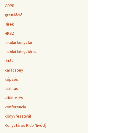
GDPR
gratuláció
Hírek
HKSZ
Iskolai könyvtár
iskolai könyvtárak
játék
karácsony
képzés
kiállítás
kitüntetés
konferencia
könyvfesztivál
Könyvtáros Klub Nívódíj