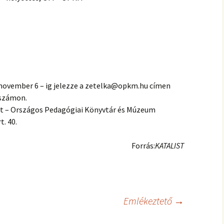
 november 6 – ig jelezze a zetelka@opkm.hu címen
onszámon.
et – Országos Pedagógiai Könyvtár és Múzeum
. 40.
Forrás:
KATALIST
Emlékeztető
→