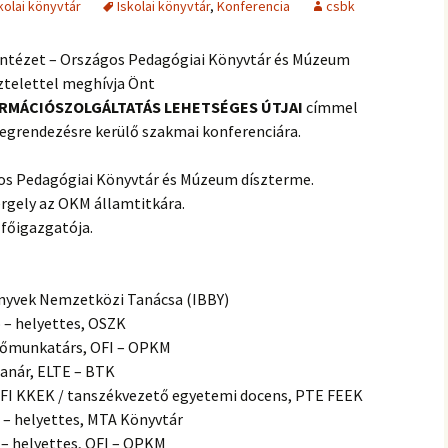
kolai könyvtár
Iskolai könyvtár
,
Konferencia
csbk
 Intézet – Országos Pedagógiai Könyvtár és Múzeum
ztelettel meghívja Önt
ORMÁCIÓSZOLGÁLTATÁS LEHETSÉGES ÚTJAI
címmel
egrendezésre kerülő szakmai konferenciára.
gos Pedagógiai Könyvtár és Múzeum díszterme.
rgely az OKM államtitkára.
 főigazgatója.
nyvek Nemzetközi Tanácsa (IBBY)
 – helyettes, OSZK
 főmunkatárs, OFI – OPKM
tanár, ELTE – BTK
 OFI KKEK / tanszékvezető egyetemi docens, PTE FEEK
ó – helyettes, MTA Könyvtár
 – helyettes, OFI – OPKM