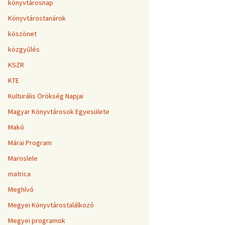
könyvtárosnap
Könyvtárostanárok
köszönet
közgyűlés
KSZR
KTE
Kulturális Örökség Napjai
Magyar Könyvtárosok Egyesülete
Makó
Márai Program
Maroslele
matrica
Meghívó
Megyei Könyvtárostalálkozó
Megyei programok