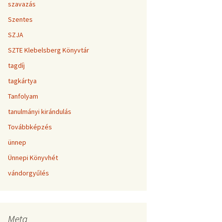
szavazás
Szentes
SZJA
SZTE Klebelsberg Könyvtár
tagdíj
tagkártya
Tanfolyam
tanulmányi kirándulás
Továbbképzés
ünnep
Ünnepi Könyvhét
vándorgyűlés
Meta