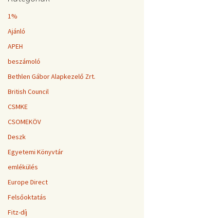
1%
Ajánló
APEH
beszámoló
Bethlen Gábor Alapkezelő Zrt.
British Council
CSMKE
CSOMEKÖV
Deszk
Egyetemi Könyvtár
emlékülés
Europe Direct
Felsőoktatás
Fitz-díj