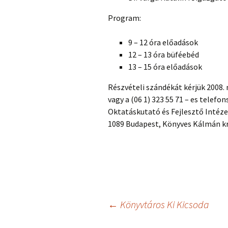
Program:
9 – 12 óra előadások
12 – 13 óra büféebéd
13 – 15 óra előadások
Részvételi szándékát kérjük 2008.
vagy a (06 1) 323 55 71 – es telef
Oktatáskutató és Fejlesztő Intéz
1089 Budapest, Könyves Kálmán krt
Bejegyzés
←
Könyvtáros Ki Kicsoda