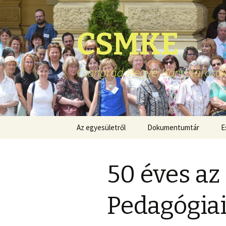
CSMKE
Csongrád Megyei Könyvtárosok
Ugrás
Az egyesületről
Dokumentumtár
E
a
tartalomhoz
50 éves az
Pedagógia