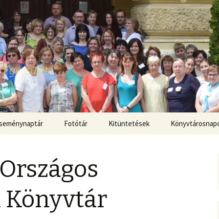
 Egyesülete
seménynaptár
Fotótár
Kitüntetések
Könyvtárosnap
 Országos
i Könyvtár