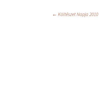
Bejegyzés
←
Költészet Napja 2010
navigáció