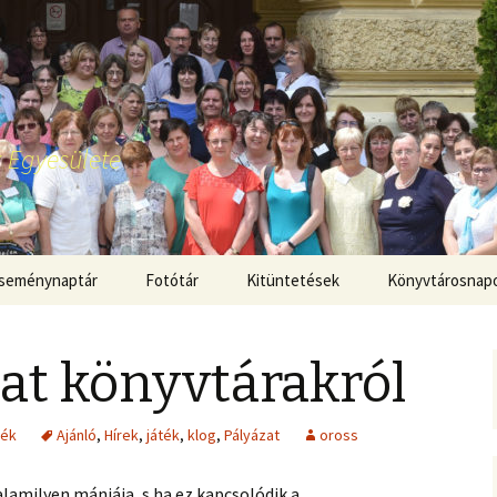
 Egyesülete
seménynaptár
Fotótár
Kitüntetések
Könyvtárosnap
at könyvtárakról
ték
Ajánló
,
Hírek
,
játék
,
klog
,
Pályázat
oross
amilyen mániája, s ha ez kapcsolódik a