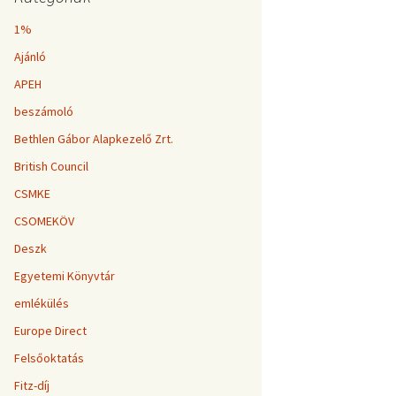
1%
Ajánló
APEH
beszámoló
Bethlen Gábor Alapkezelő Zrt.
British Council
CSMKE
CSOMEKÖV
Deszk
Egyetemi Könyvtár
emlékülés
Europe Direct
Felsőoktatás
Fitz-díj