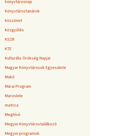
könyvtárosnap
Könyvtárostanárok
köszönet
közgyűlés
KSZR
KTE
Kulturális Örökség Napjai
Magyar Könyvtárosok Egyesülete
Makó
Márai Program
Maroslele
matrica
Meghívó
Megyei Könyvtárostalálkozó
Megyei programok