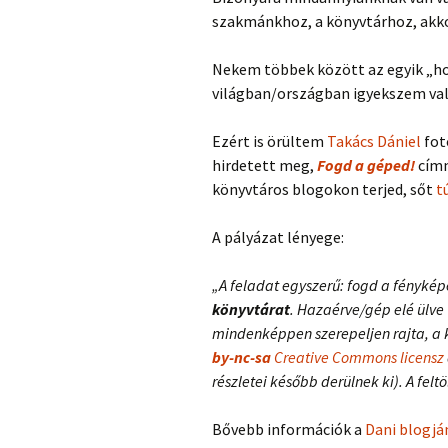
szakmánkhoz, a könyvtárhoz, akko
Nekem többek között az egyik „ho
világban/országban igyekszem va
Ezért is örültem
Takács Dániel
fot
hirdetett meg,
Fogd a géped!
címm
könyvtáros blogokon terjed, sőt
t
A pályázat lényege:
„A feladat egyszerű: fogd a fényké
könyvtárat
. Hazaérve/gép elé ülve 
mindenképpen szerepeljen rajta, a kö
by-nc-sa
Creative Commons licensz
részletei később derülnek ki). A felt
Bővebb információk a
Dani blogjá