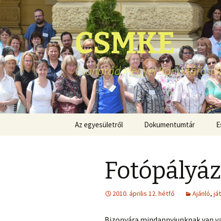
CSMKE
Csongrád Megyei Könyvtárosok
Ugrás
Az egyesületről
Dokumentumtár
E
a
tartalomhoz
Fotópályáz
2010. április 12. hétfő
Ajánló
,
já
Bizonyára mindannyiunknak van val