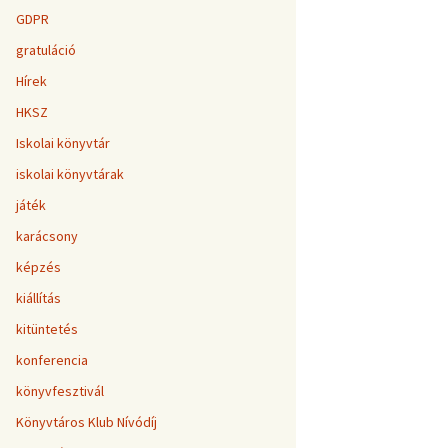
GDPR
gratuláció
Hírek
HKSZ
Iskolai könyvtár
iskolai könyvtárak
játék
karácsony
képzés
kiállítás
kitüntetés
konferencia
könyvfesztivál
Könyvtáros Klub Nívódíj