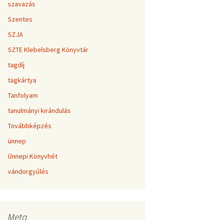
szavazás
Szentes
SZJA
SZTE Klebelsberg Könyvtár
tagdíj
tagkártya
Tanfolyam
tanulmányi kirándulás
Továbbképzés
ünnep
Ünnepi Könyvhét
vándorgyűlés
Meta