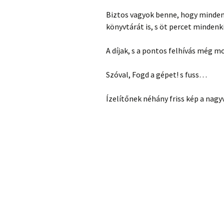
Biztos vagyok benne, hogy mindenk
könyvtárát is, s öt percet minde
A díjak, s a pontos felhívás még
Szóval, Fogd a gépet! s fuss…
Ízelítőnek néhány friss kép a nagy