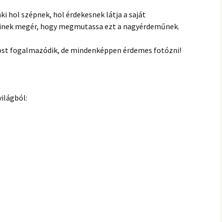
i hol szépnek, hol érdekesnek látja a saját
nkinek megér, hogy megmutassa ezt a nagyérdeműnek.
 most fogalmazódik, de mindenképpen érdemes fotózni!
világból: