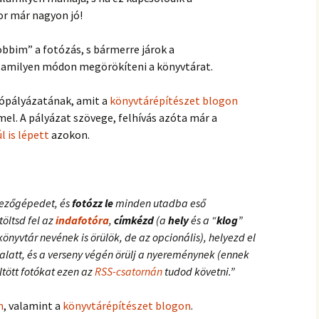
r már nagyon jó!
bbim” a fotózás, s bármerre járok a
lamilyen módon megörökíteni a könyvtárat.
ópályázatának, amit a
könyvtárépítészet blogon
el. A pályázat szövege, felhívás azóta már a
úl is lépett
azokon.
pezőgépedet, és
fotózz le
minden utadba eső
töltsd fel az
indafotóra
,
címkézd
(a
hely
és a “
klog
”
nyvtár nevének is örülök, de az opcionális), helyezd el
alatt, és a verseny végén örülj a nyereménynek (ennek
öltött fotókat ezen az
RSS-csatornán
tudod követni.”
n
, valamint a
könyvtárépítészet blogon
.