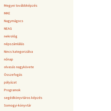
Megyei továbbképzés
MKE
Nagymágocs
NEAG
nekrológ
népszámlálás
Nincs kategorizálva
nőnap
olvasás nagykövete
Összefogás
pályázat
Programok
segédkönyvtáros képzés
Somogyi-könyvtár