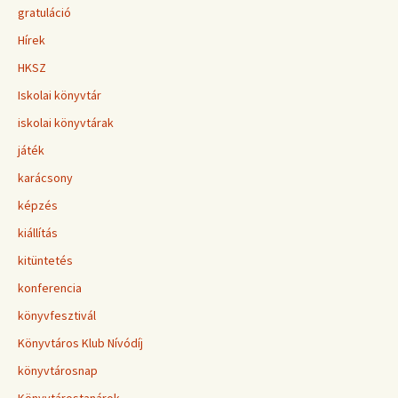
gratuláció
Hírek
HKSZ
Iskolai könyvtár
iskolai könyvtárak
játék
karácsony
képzés
kiállítás
kitüntetés
konferencia
könyvfesztivál
Könyvtáros Klub Nívódíj
könyvtárosnap