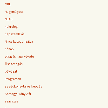
MKE
Nagymágocs
NEAG
nekrológ
népszámlálás
Nincs kategorizálva
nőnap
olvasás nagykövete
Összefogás
pályázat
Programok
segédkönyvtáros képzés
Somogyi-könyvtár
szavazás