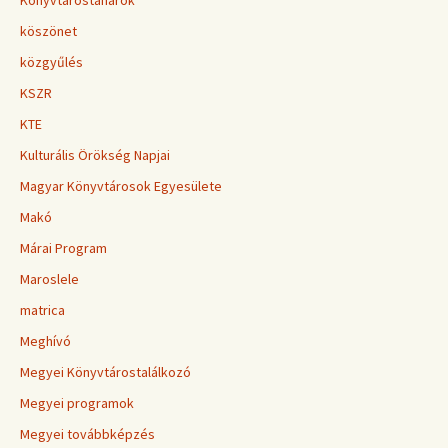
Könyvtárostanárok
köszönet
közgyűlés
KSZR
KTE
Kulturális Örökség Napjai
Magyar Könyvtárosok Egyesülete
Makó
Márai Program
Maroslele
matrica
Meghívó
Megyei Könyvtárostalálkozó
Megyei programok
Megyei továbbképzés