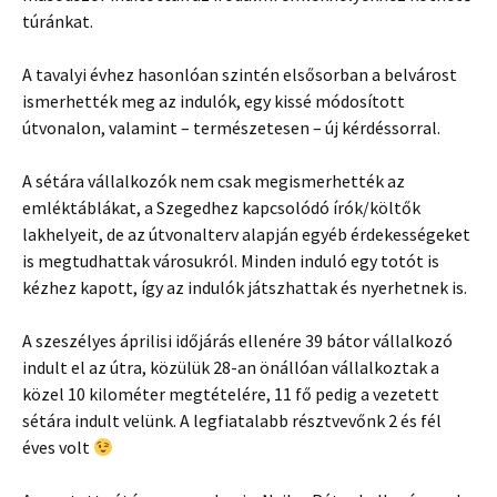
túránkat.
A tavalyi évhez hasonlóan szintén elsősorban a belvárost
ismerhették meg az indulók, egy kissé módosított
útvonalon, valamint – természetesen – új kérdéssorral.
A sétára vállalkozók nem csak megismerhették az
emléktáblákat, a Szegedhez kapcsolódó írók/költők
lakhelyeit, de az útvonalterv alapján egyéb érdekességeket
is megtudhattak városukról. Minden induló egy totót is
kézhez kapott, így az indulók játszhattak és nyerhetnek is.
A szeszélyes áprilisi időjárás ellenére 39 bátor vállalkozó
indult el az útra, közülük 28-an önállóan vállalkoztak a
közel 10 kilométer megtételére, 11 fő pedig a vezetett
sétára indult velünk. A legfiatalabb résztvevőnk 2 és fél
éves volt