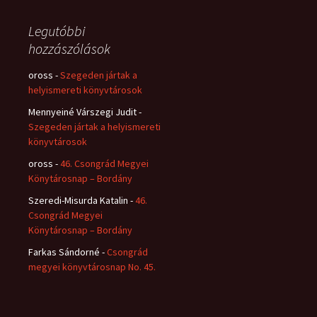
Legutóbbi
hozzászólások
oross
-
Szegeden jártak a
helyismereti könyvtárosok
Mennyeiné Várszegi Judit
-
Szegeden jártak a helyismereti
könyvtárosok
oross
-
46. Csongrád Megyei
Könytárosnap – Bordány
Szeredi-Misurda Katalin
-
46.
Csongrád Megyei
Könytárosnap – Bordány
Farkas Sándorné
-
Csongrád
megyei könyvtárosnap No. 45.