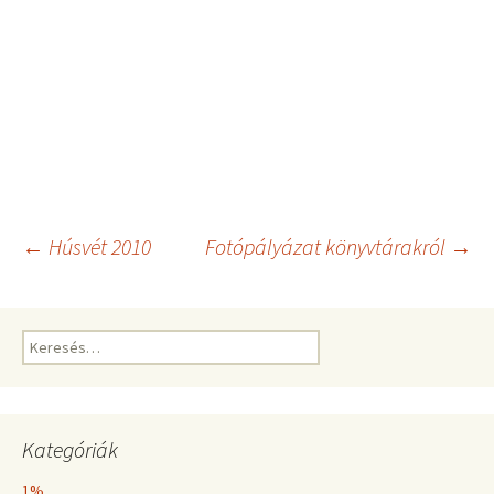
Bejegyzés
←
Húsvét 2010
Fotópályázat könyvtárakról
→
navigáció
Keresés:
Kategóriák
1%