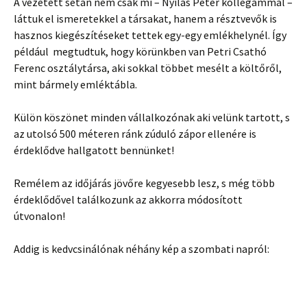
A vezetett sétán nem csak mi – Nyilas Péter kollegámmal –
láttuk el ismeretekkel a társakat, hanem a résztvevők is
hasznos kiegészítéseket tettek egy-egy emlékhelynél. Így
például megtudtuk, hogy körünkben van Petri Csathó
Ferenc osztálytársa, aki sokkal többet mesélt a költőről,
mint bármely emléktábla.
Külön köszönet minden vállalkozónak aki velünk tartott, s
az utolsó 500 méteren ránk zúduló zápor ellenére is
érdeklődve hallgatott bennünket!
Remélem az időjárás jövőre kegyesebb lesz, s még több
érdeklődővel találkozunk az akkorra módosított
útvonalon!
Addig is kedvcsinálónak néhány kép a szombati napról: