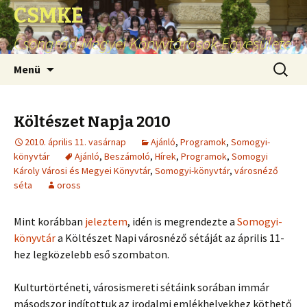
CSMKE
Csongrád Megyei Könyvtárosok Egyesülete
Ugrás
Keresés
Menü
a
tartalomhoz
Költészet Napja 2010
2010. április 11. vasárnap
Ajánló
,
Programok
,
Somogyi-
könyvtár
Ajánló
,
Beszámoló
,
Hírek
,
Programok
,
Somogyi
Károly Városi és Megyei Könyvtár
,
Somogyi-könyvtár
,
városnéző
séta
oross
Mint korábban
jeleztem
, idén is megrendezte a
Somogyi-
könyvtár
a Költészet Napi városnéző sétáját az április 11-
hez legközelebb eső szombaton.
Kulturtörténeti, városismereti sétáink sorában immár
másodszor indítottuk az irodalmi emlékhelyekhez köthető