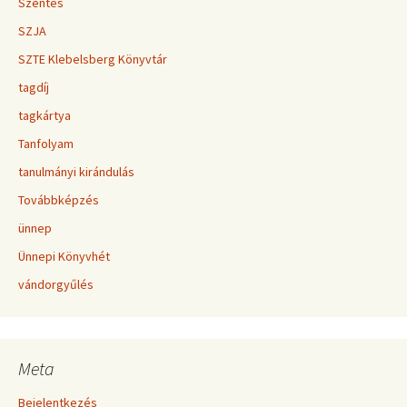
Szentes
SZJA
SZTE Klebelsberg Könyvtár
tagdíj
tagkártya
Tanfolyam
tanulmányi kirándulás
Továbbképzés
ünnep
Ünnepi Könyvhét
vándorgyűlés
Meta
Bejelentkezés