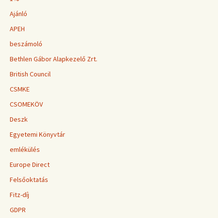
Ajánló
APEH
beszámoló
Bethlen Gábor Alapkezelő Zrt.
British Council
CSMKE
CSOMEKÖV
Deszk
Egyetemi Könyvtár
emlékülés
Europe Direct
Felsőoktatás
Fitz-díj
GDPR