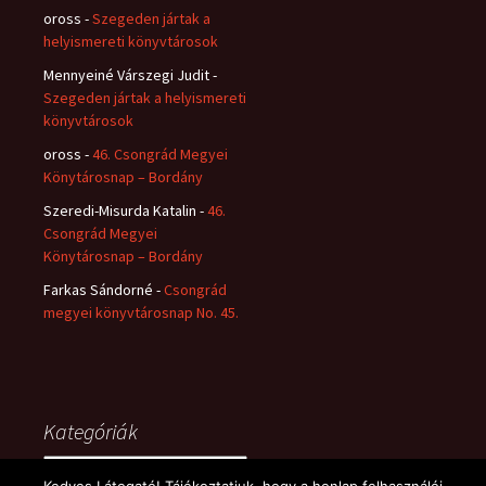
oross
-
Szegeden jártak a
helyismereti könyvtárosok
Mennyeiné Várszegi Judit
-
Szegeden jártak a helyismereti
könyvtárosok
oross
-
46. Csongrád Megyei
Könytárosnap – Bordány
Szeredi-Misurda Katalin
-
46.
Csongrád Megyei
Könytárosnap – Bordány
Farkas Sándorné
-
Csongrád
megyei könyvtárosnap No. 45.
Kategóriák
Kategóriák