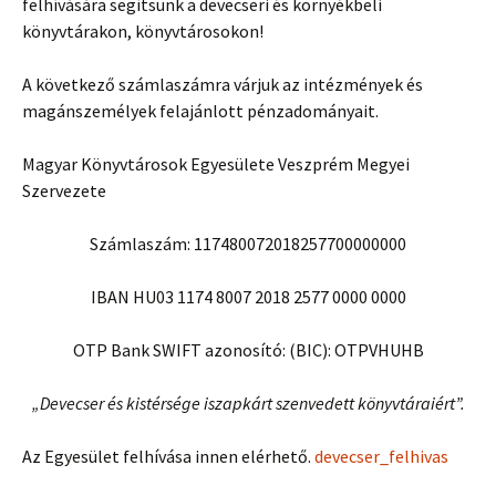
felhívására segítsünk a devecseri és környékbeli
könyvtárakon, könyvtárosokon!
A következő számlaszámra várjuk az intézmények és
magánszemélyek felajánlott pénzadományait.
Magyar Könyvtárosok Egyesülete Veszprém Megyei
Szervezete
Számlaszám: 117480072018257700000000
IBAN HU03 1174 8007 2018 2577 0000 0000
OTP Bank SWIFT azonosító: (BIC): OTPVHUHB
„Devecser és kistérsége iszapkárt szenvedett könyvtáraiért”.
Az Egyesület felhívása innen elérhető.
devecser_felhivas