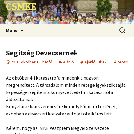
CSMKE
Csongrád Megyei Könyvtárosok Egyesülete
Ugrás
Keresés
Menü
a
tartalomhoz
Segítség Devecsernek
2010. október 18. hétfő
Ajánló
Ajánló
,
Hírek
oross
Az október 4-i katasztrófa mindenkit nagyon
megrendített. A társadalom minden rétege igyekszik saját
képességei segíteni a környezetvédelmi katasztrófa
áldozatainak.
Könyvtárakban szerencsére komoly kár nem történet,
azonban a devecseri könyvtár autója totálkáros lett.
Kérem, hogy az MKE Veszprém Megyei Szervezete