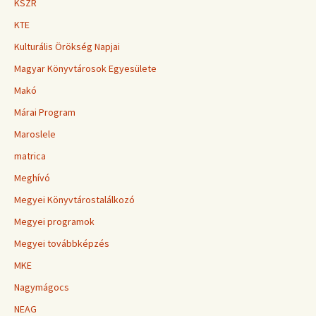
KSZR
KTE
Kulturális Örökség Napjai
Magyar Könyvtárosok Egyesülete
Makó
Márai Program
Maroslele
matrica
Meghívó
Megyei Könyvtárostalálkozó
Megyei programok
Megyei továbbképzés
MKE
Nagymágocs
NEAG