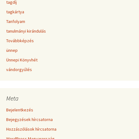
tagdíj
tagkártya
Tanfolyam
tanulmányi kirándulás
Továbbképzés
ünnep
Ünnepi Könyvhét
vándorgyűlés
Meta
Bejelentkezés
Bejegyzések hírcsatorna
Hozzászólások hírcsatorna
WordPress Magyarország