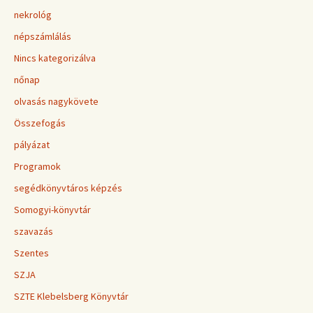
nekrológ
népszámlálás
Nincs kategorizálva
nőnap
olvasás nagykövete
Összefogás
pályázat
Programok
segédkönyvtáros képzés
Somogyi-könyvtár
szavazás
Szentes
SZJA
SZTE Klebelsberg Könyvtár