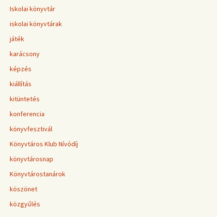
Iskolai könyvtár
iskolai könyvtárak
játék
karácsony
képzés
kiállítás
kitüntetés
konferencia
könyvfesztivál
Könyvtáros Klub Nívódíj
könyvtárosnap
Könyvtárostanárok
köszönet
közgyűlés