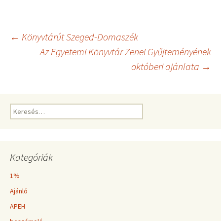
Bejegyzés
←
Könyvtárút Szeged-Domaszék
Az Egyetemi Könyvtár Zenei Gyűjteményének
októberi ajánlata
→
navigáció
Keresés:
Kategóriák
1%
Ajánló
APEH