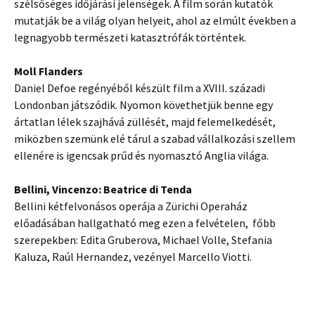
szélsőséges időjárási jelenségek. A film során kutatók
mutatják be a világ olyan helyeit, ahol az elmúlt években a
legnagyobb természeti katasztrófák történtek.
Moll Flanders
Daniel Defoe regényéből készült film a XVIII. századi
Londonban játszódik. Nyomon követhetjük benne egy
ártatlan lélek szajhává züllését, majd felemelkedését,
miközben szemünk elé tárul a szabad vállalkozási szellem
ellenére is igencsak prűd és nyomasztó Anglia világa.
Bellini, Vincenzo: Beatrice di Tenda
Bellini kétfelvonásos operája a Zürichi Operaház
előadásában hallgatható meg ezen a felvételen, főbb
szerepekben: Edita Gruberova, Michael Volle, Stefania
Kaluza, Raúl Hernandez, vezényel Marcello Viotti.