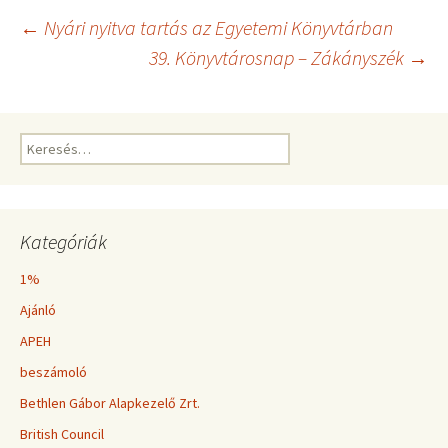
Bejegyzés
←
Nyári nyitva tartás az Egyetemi Könyvtárban
39. Könyvtárosnap – Zákányszék
→
navigáció
Keresés:
Kategóriák
1%
Ajánló
APEH
beszámoló
Bethlen Gábor Alapkezelő Zrt.
British Council