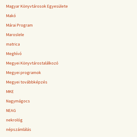
Magyar Könyvtárosok Egyesülete
Makó
Márai Program
Maroslele
matrica
Meghívó
Megyei Könyvtárostalálkozó
Megyei programok
Megyei továbbképzés
MKE
Nagymágocs
NEAG
nekrológ
népszámlálás