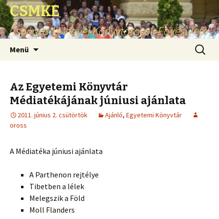
CSMKE
Csongrád Megyei Könyvtárosok Egyesülete
Ugrás
Keresés
Menü
a
tartalomhoz
Az Egyetemi Könyvtár
Médiatékájának júniusi ajánlata
2011. június 2. csütörtök
Ajánló
,
Egyetemi Könyvtár
oross
A Médiatéka júniusi ajánlata
A Parthenon rejtélye
Tibetben a lélek
Melegszik a Föld
Moll Flanders