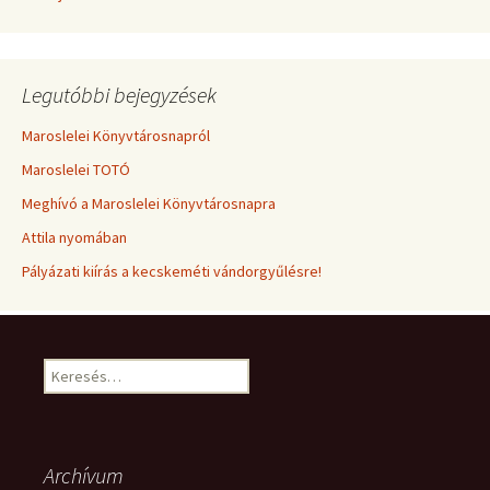
Legutóbbi bejegyzések
Maroslelei Könyvtárosnapról
Maroslelei TOTÓ
Meghívó a Maroslelei Könyvtárosnapra
Attila nyomában
Pályázati kiírás a kecskeméti vándorgyűlésre!
Keresés:
Archívum