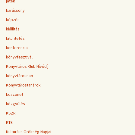
játék
karácsony
képzés
kiállítás
kitüntetés
konferencia
könyvfesztivál
Könyvtáros Klub Nívódíj
könyvtárosnap
Könyvtárostanárok
köszönet
közgyűlés
KSZR
KTE
Kulturális Örökség Napjai