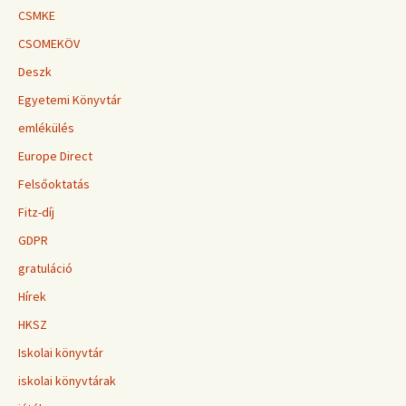
CSMKE
CSOMEKÖV
Deszk
Egyetemi Könyvtár
emlékülés
Europe Direct
Felsőoktatás
Fitz-díj
GDPR
gratuláció
Hírek
HKSZ
Iskolai könyvtár
iskolai könyvtárak