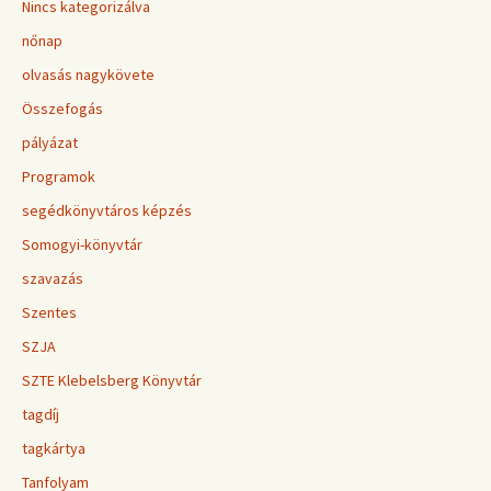
Nincs kategorizálva
nőnap
olvasás nagykövete
Összefogás
pályázat
Programok
segédkönyvtáros képzés
Somogyi-könyvtár
szavazás
Szentes
SZJA
SZTE Klebelsberg Könyvtár
tagdíj
tagkártya
Tanfolyam