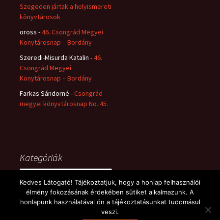
Szegeden jártak a helyismereti
könyvtárosok
oross
-
46. Csongrád Megyei
Könytárosnap – Bordány
Szeredi-Misurda Katalin
-
46.
Csongrád Megyei
Könytárosnap – Bordány
Farkas Sándorné
-
Csongrád
megyei könyvtárosnap No. 45.
Kategóriák
Kategóriák
Kedves Látogató! Tájékoztatjuk, hogy a honlap felhasználói
élmény fokozásának érdekében sütiket alkalmazunk. A
honlapunk használatával ön a tájékoztatásunkat tudomásul
veszi.