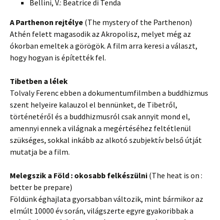
Bellini, V.: Beatrice di Tenda
A Parthenon rejtélye
(The mystery of the Parthenon)
Athén felett magasodik az Akropolisz, melyet még az
ókorban emeltek a görögök. A film arra keresi a választ,
hogy hogyan is építették fel.
Tibetben a lélek
Tolvaly Ferenc ebben a dokumentumfilmben a buddhizmus
szent helyeire kalauzol el bennünket, de Tibetről,
történetéről és a buddhizmusról csak annyit mond el,
amennyi ennek a világnak a megértéséhez feltétlenül
szükséges, sokkal inkább az alkotó szubjektív belső útját
mutatja be a film.
Melegszik a Föld : okosabb felkészülni
(The heat is on :
better be prepare)
Földünk éghajlata gyorsabban változik, mint bármikor az
elmúlt 10000 év során, világszerte egyre gyakoribbak a