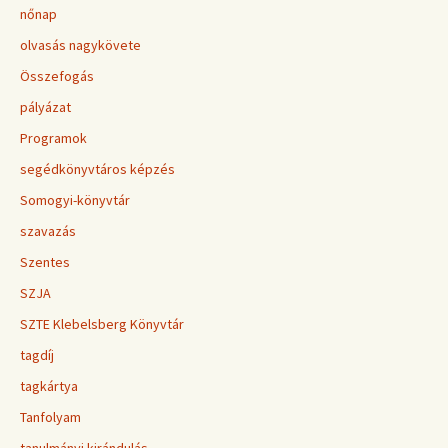
nőnap
olvasás nagykövete
Összefogás
pályázat
Programok
segédkönyvtáros képzés
Somogyi-könyvtár
szavazás
Szentes
SZJA
SZTE Klebelsberg Könyvtár
tagdíj
tagkártya
Tanfolyam