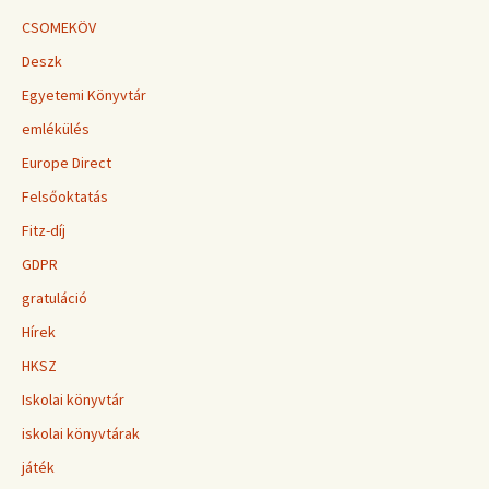
CSOMEKÖV
Deszk
Egyetemi Könyvtár
emlékülés
Europe Direct
Felsőoktatás
Fitz-díj
GDPR
gratuláció
Hírek
HKSZ
Iskolai könyvtár
iskolai könyvtárak
játék