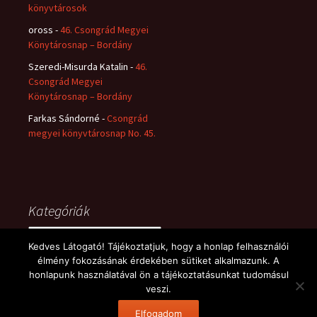
könyvtárosok
oross
-
46. Csongrád Megyei
Könytárosnap – Bordány
Szeredi-Misurda Katalin
-
46.
Csongrád Megyei
Könytárosnap – Bordány
Farkas Sándorné
-
Csongrád
megyei könyvtárosnap No. 45.
Kategóriák
Kategóriák
Kedves Látogató! Tájékoztatjuk, hogy a honlap felhasználói
élmény fokozásának érdekében sütiket alkalmazunk. A
honlapunk használatával ön a tájékoztatásunkat tudomásul
veszi.
Büszke üzemeltető: WordPress
Elfogadom