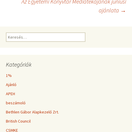
Az Egyetemi Könyvtár Médiatékájának júniusi
ajánlata
→
navigáció
Keresés:
Kategóriák
1%
Ajánló
APEH
beszámoló
Bethlen Gábor Alapkezelő Zrt.
British Council
CSMKE