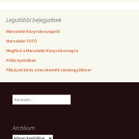
Legutóbbi bejegyzések
Maroslelei Könyvtárosnapról
Maroslelei TOTÓ
Meghívó a Maroslelei Könyvtárosnapra
Attila nyomában
Pályázati kiírás a kecskeméti vándorgyűlésre!
Keresés:
Archívum
Archívum