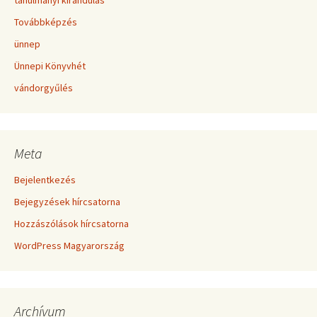
tanulmányi kirándulás
Továbbképzés
ünnep
Ünnepi Könyvhét
vándorgyűlés
Meta
Bejelentkezés
Bejegyzések hírcsatorna
Hozzászólások hírcsatorna
WordPress Magyarország
Archívum