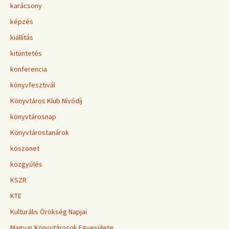
karácsony
képzés
kiállítás
kitüntetés
konferencia
könyvfesztivál
Könyvtáros Klub Nívódíj
könyvtárosnap
Könyvtárostanárok
köszönet
közgyűlés
KSZR
KTE
Kulturális Örökség Napjai
Magyar Könyvtárosok Egyesülete