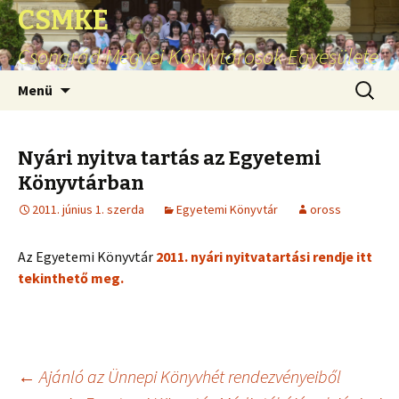
CSMKE
Csongrád Megyei Könyvtárosok Egyesülete
Ugrás
Keresés
Menü
a
tartalomhoz
Nyári nyitva tartás az Egyetemi
Könyvtárban
2011. június 1. szerda
Egyetemi Könyvtár
oross
Az Egyetemi Könyvtár
2011. nyári nyitvatartási rendje itt
tekinthető meg.
Bejegyzés
←
Ajánló az Ünnepi Könyvhét rendezvényeiből