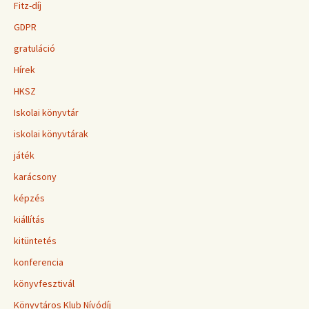
Fitz-díj
GDPR
gratuláció
Hírek
HKSZ
Iskolai könyvtár
iskolai könyvtárak
játék
karácsony
képzés
kiállítás
kitüntetés
konferencia
könyvfesztivál
Könyvtáros Klub Nívódíj