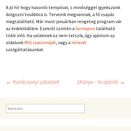
A jó hír hogy hasonló tempóval, s minőséggel igyekszünk
dolgozni továbbra is. Terveink megvannak, a fő csapás
megtalálható. Már most januárban rengeteg program vár
az érdeklődőkre. Ezekről szintén a
honlapon
található
több infó. Ha valakinek ez nem tetszik, úgy ajánlom az
oldalunk
RSS csatornáját
, vagy a
hírlevél
szolgáltatásunkat.
Bejegyzés
←
Karácsonyi üdvözlet
1Könyv – tv ajánló
→
navigáció
Keresés: