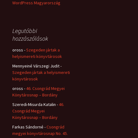
WordPress Magyarország
Legutóbbi
hozzászólások
oross
-
Szegeden jártak a
helyismereti könyvtárosok
Mennyeiné Várszegi Judit
-
Szegeden jártak a helyismereti
könyvtárosok
oross
-
46. Csongrád Megyei
Könytárosnap – Bordány
Szeredi-Misurda Katalin
-
46.
Csongrád Megyei
Könytárosnap – Bordány
Farkas Sándorné
-
Csongrád
megyei könyvtárosnap No. 45.