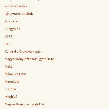
könyvtárosnap
Könyvtárostanárok
köszönet
közgyűlés
KSZR
KTE
Kulturális Örökség Napjai
Magyar Könyvtárosok Egyesülete
Makó
Márai Program
Maroslele
matrica
Meghívó
Megyei Könyvtárostalálkozó