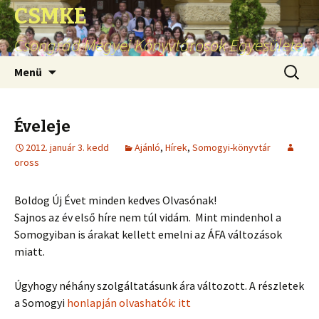
CSMKE
Csongrád Megyei Könyvtárosok Egyesülete
Ugrás
Keresés
Menü
a
tartalomhoz
Éveleje
2012. január 3. kedd
Ajánló
,
Hírek
,
Somogyi-könyvtár
oross
Boldog Új Évet minden kedves Olvasónak!
Sajnos az év első híre nem túl vidám. Mint mindenhol a
Somogyiban is árakat kellett emelni az ÁFA változások
miatt.
Úgyhogy néhány szolgáltatásunk ára változott. A részletek
a Somogyi
honlapján olvashatók: itt