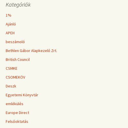
Kategóriák
1%
Ajánló
APEH
beszámoló
Bethlen Gábor Alapkezelő Zrt.
British Council
CSMKE
CSOMEKÖV
Deszk
Egyetemi Könyvtár
emlékülés
Europe Direct
Felsőoktatás