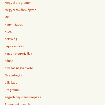
Megyei programok
Megyei továbbképzés
MKE
Nagymágocs
NEAG
nekrológ
népszámlálás
Nincs kategorizálva
nőnap
olvasás nagykövete
Összefogás
pályázat
Programok
segédkönyvtáros képzés
Somogyi-könyvtár