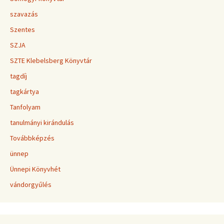
szavazás
Szentes
SZJA
SZTE Klebelsberg Könyvtár
tagdíj
tagkártya
Tanfolyam
tanulmányi kirándulás
Továbbképzés
ünnep
Ünnepi Könyvhét
vándorgyűlés