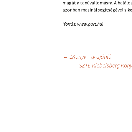
magát a tanúvallomásra. A halálos
azonban masinái segítségével sike
(forrás: www.port.hu)
Bejegyzés
←
1Könyv – tv ajánló
SZTE Klebelsberg Köny
navigáció