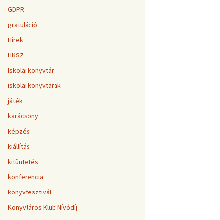
GDPR
gratuláció
Hírek
HKSZ
Iskolai könyvtár
iskolai könyvtárak
játék
karácsony
képzés
kiállítás
kitüntetés
konferencia
könyvfesztivál
Könyvtáros Klub Nívódíj