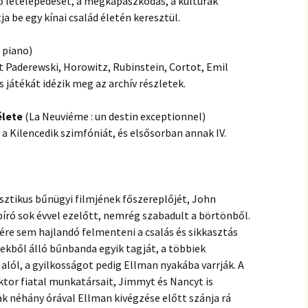
ő letelepedését, a megkapaszkodás, a kultúrák
a be egy kínai család életén keresztül.
 piano)
 Paderewski, Horowitz, Rubinstein, Cortot, Emil
s játékát idézik meg az archív részletek.
élete
(La Neuviéme : un destin exceptionnel)
a Kilencedik szimfóniát, és elsősorban annak IV.
ztikus bűnügyi filmjének főszereplőjét, John
bíró sok évvel ezelőtt, nemrég szabadult a börtönből.
ére sem hajlandó felmenteni a csalás és sikkasztás
rekből álló bűnbanda egyik tagját, a többiek
 alól, a gyilkosságot pedig Ellman nyakába varrják. A
or fiatal munkatársait, Jimmyt és Nancyt is
sak néhány órával Ellman kivégzése előtt szánja rá