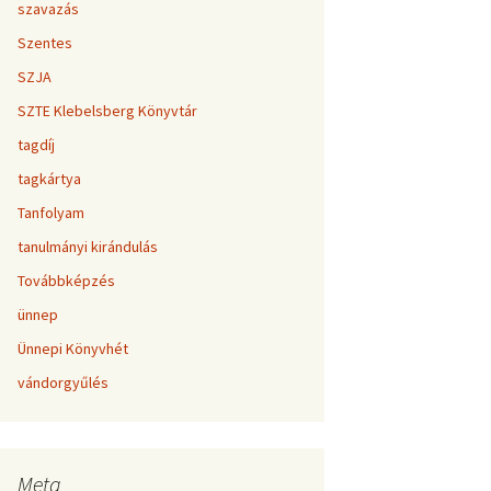
szavazás
Szentes
SZJA
SZTE Klebelsberg Könyvtár
tagdíj
tagkártya
Tanfolyam
tanulmányi kirándulás
Továbbképzés
ünnep
Ünnepi Könyvhét
vándorgyűlés
Meta