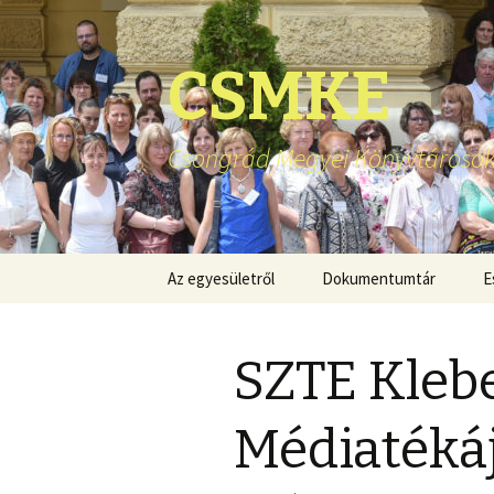
CSMKE
Csongrád Megyei Könyvtárosok
Ugrás
Az egyesületről
Dokumentumtár
E
a
tartalomhoz
SZTE Kleb
Médiatéká