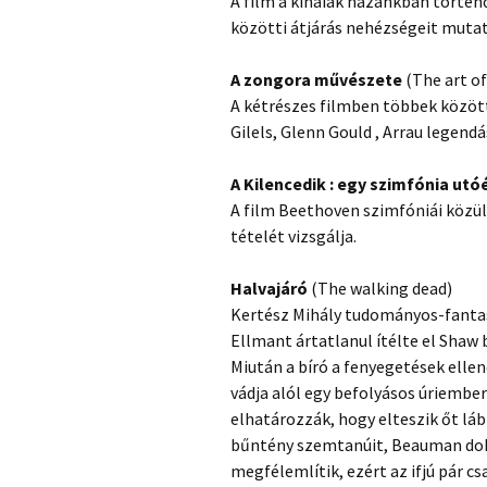
A film a kínaiak hazánkban történ
közötti átjárás nehézségeit mutatj
A zongora művészete
(The art of
A kétrészes filmben többek között
Gilels, Glenn Gould , Arrau legendá
A Kilencedik : egy szimfónia utó
A film Beethoven szimfóniái közül 
tételét vizsgálja.
Halvajáró
(The walking dead)
Kertész Mihály tudományos-fantas
Ellmant ártatlanul ítélte el Shaw 
Miután a bíró a fenyegetések ellen
vádja alól egy befolyásos úriembe
elhatározzák, hogy elteszik őt láb
bűntény szemtanúit, Beauman dokt
megfélemlítik, ezért az ifjú pár c