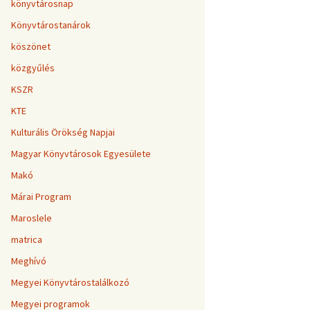
könyvtárosnap
Könyvtárostanárok
köszönet
közgyűlés
KSZR
KTE
Kulturális Örökség Napjai
Magyar Könyvtárosok Egyesülete
Makó
Márai Program
Maroslele
matrica
Meghívó
Megyei Könyvtárostalálkozó
Megyei programok