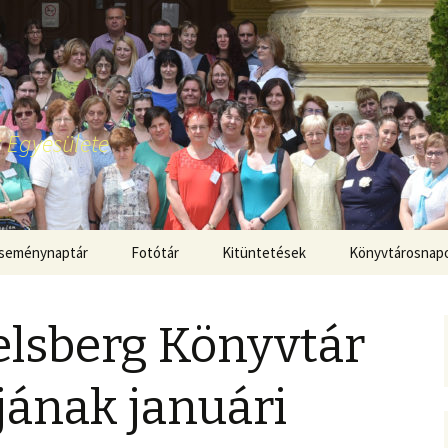
 Egyesülete
seménynaptár
Fotótár
Kitüntetések
Könyvtárosnap
elsberg Könyvtár
jának januári