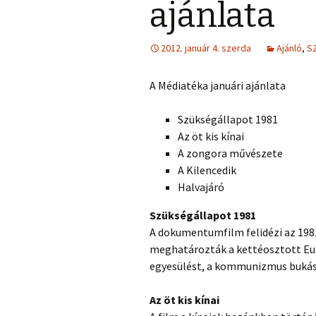
ajánlata
2012. január 4. szerda
Ajánló
,
S
A Médiatéka januári ajánlata
Szükségállapot 1981
Az öt kis kínai
A zongora művészete
A Kilencedik
Halvajáró
Szükségállapot 1981
A dokumentumfilm felidézi az 198
meghatározták a kettéosztott Eur
egyesülést, a kommunizmus bukás
Az öt kis kínai