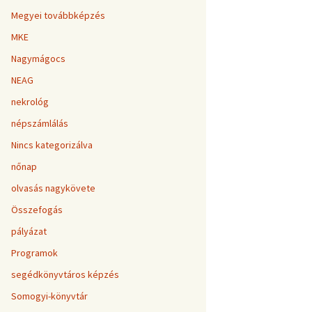
Megyei továbbképzés
MKE
Nagymágocs
NEAG
nekrológ
népszámlálás
Nincs kategorizálva
nőnap
olvasás nagykövete
Összefogás
pályázat
Programok
segédkönyvtáros képzés
Somogyi-könyvtár