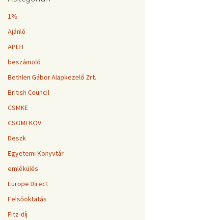
1%
Ajánló
APEH
beszámoló
Bethlen Gábor Alapkezelő Zrt.
British Council
CSMKE
CSOMEKÖV
Deszk
Egyetemi Könyvtár
emlékülés
Europe Direct
Felsőoktatás
Fitz-díj