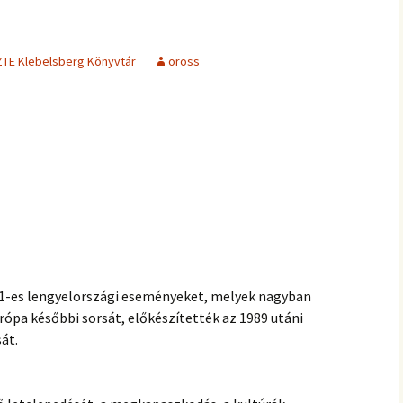
ZTE Klebelsberg Könyvtár
oross
1-es lengyelországi eseményeket, melyek nagyban
ópa későbbi sorsát, előkészítették az 1989 utáni
át.