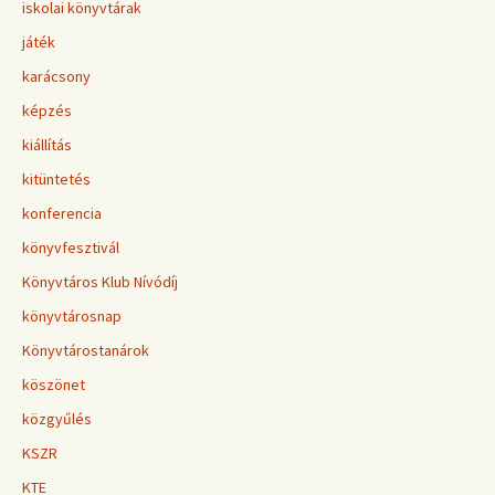
iskolai könyvtárak
játék
karácsony
képzés
kiállítás
kitüntetés
konferencia
könyvfesztivál
Könyvtáros Klub Nívódíj
könyvtárosnap
Könyvtárostanárok
köszönet
közgyűlés
KSZR
KTE