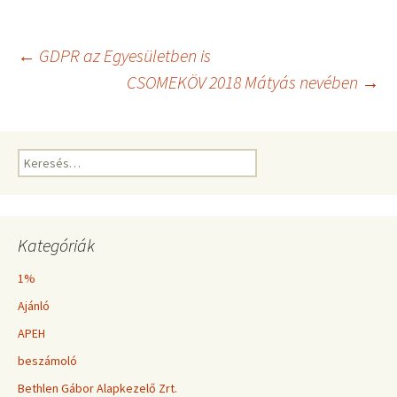
Bejegyzés
←
GDPR az Egyesületben is
CSOMEKÖV 2018 Mátyás nevében
→
navigáció
Keresés:
Kategóriák
1%
Ajánló
APEH
beszámoló
Bethlen Gábor Alapkezelő Zrt.