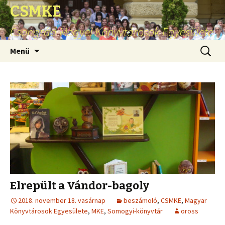
CSMKE
Csongrád Megyei Könyvtárosok Egyesülete
Ugrás
Keresés
Menü
a
tartalomhoz
Elrepült a Vándor-bagoly
2018. november 18. vasárnap
beszámoló
,
CSMKE
,
Magyar
Könyvtárosok Egyesülete
,
MKE
,
Somogyi-könyvtár
oross