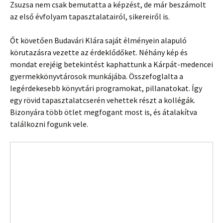
Zsuzsa nem csak bemutatta a képzést, de már beszámolt
az első évfolyam tapasztalatairól, sikereiről is.
Őt követően Budavári Klára saját élményein alapuló
körutazásra vezette az érdeklődőket. Néhány kép és
mondat erejéig betekintést kaphattunk a Kárpát-medencei
gyermekkönyvtárosok munkájába. Összefoglalta a
legérdekesebb könyvtári programokat, pillanatokat. Így
egy rövid tapasztalatcserén vehettek részt a kollégák.
Bizonyára több ötlet megfogant most is, és átalakítva
találkozni fogunk vele.