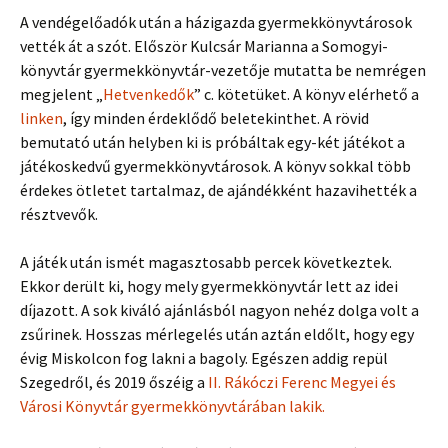
A vendégelőadók után a házigazda gyermekkönyvtárosok
vették át a szót. Először Kulcsár Marianna a Somogyi-
könyvtár gyermekkönyvtár-vezetője mutatta be nemrégen
megjelent „
Hetvenkedők
” c. kötetüket. A könyv elérhető a
linken
, így minden érdeklődő beletekinthet. A rövid
bemutató után helyben ki is próbáltak egy-két játékot a
játékoskedvű gyermekkönyvtárosok. A könyv sokkal több
érdekes ötletet tartalmaz, de ajándékként hazavihették a
résztvevők.
A játék után ismét magasztosabb percek következtek.
Ekkor derült ki, hogy mely gyermekkönyvtár lett az idei
díjazott. A sok kiváló ajánlásból nagyon nehéz dolga volt a
zsűrinek. Hosszas mérlegelés után aztán eldőlt, hogy egy
évig Miskolcon fog lakni a bagoly. Egészen addig repül
Szegedről, és 2019 őszéig a
II. Rákóczi Ferenc Megyei és
Városi Könyvtár gyermekkönyvtárában lakik.