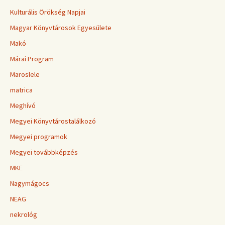
Kulturális Örökség Napjai
Magyar Könyvtárosok Egyesülete
Makó
Márai Program
Maroslele
matrica
Meghívó
Megyei Könyvtárostalálkozó
Megyei programok
Megyei továbbképzés
MKE
Nagymágocs
NEAG
nekrológ