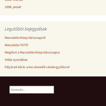
2008. január
Legutóbbi bejegyzések
Maroslelei Könyvtárosnapról
Maroslelei TOTÓ
Meghívó a Maroslelei Könyvtárosnapra
Attila nyomában
Pályázati kiírás a kecskeméti vándorgyűlésre!
Keresés: