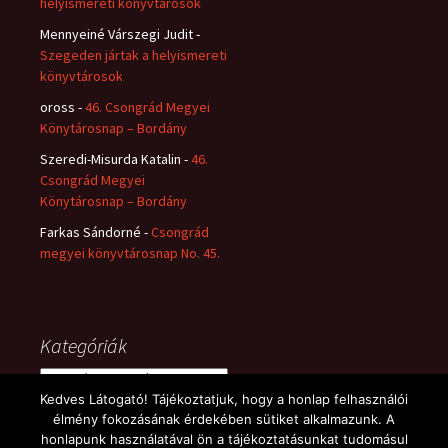
helyismereti könyvtárosok
Mennyeiné Várszegi Judit
-
Szegeden jártak a helyismereti
könyvtárosok
oross
-
46. Csongrád Megyei
Könytárosnap – Bordány
Szeredi-Misurda Katalin
-
46.
Csongrád Megyei
Könytárosnap – Bordány
Farkas Sándorné
-
Csongrád
megyei könyvtárosnap No. 45.
Kategóriák
Kategóriák
Kedves Látogató! Tájékoztatjuk, hogy a honlap felhasználói
élmény fokozásának érdekében sütiket alkalmazunk. A
honlapunk használatával ön a tájékoztatásunkat tudomásul