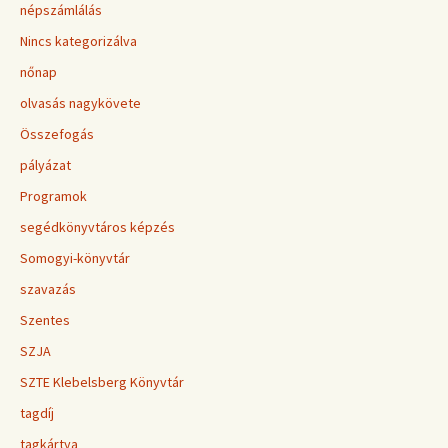
népszámlálás
Nincs kategorizálva
nőnap
olvasás nagykövete
Összefogás
pályázat
Programok
segédkönyvtáros képzés
Somogyi-könyvtár
szavazás
Szentes
SZJA
SZTE Klebelsberg Könyvtár
tagdíj
tagkártya