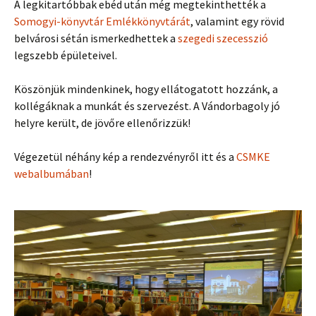
A legkitartóbbak ebéd után még megtekinthették a
Somogyi-könyvtár Emlékkönyvtárát
, valamint egy rövid
belvárosi sétán ismerkedhettek a
szegedi szecesszió
legszebb épületeivel.
Köszönjük mindenkinek, hogy ellátogatott hozzánk, a
kollégáknak a munkát és szervezést. A Vándorbagoly jó
helyre került, de jövőre ellenőrizzük!
Végezetül néhány kép a rendezvényről itt és a
CSMKE
webalbumában
!