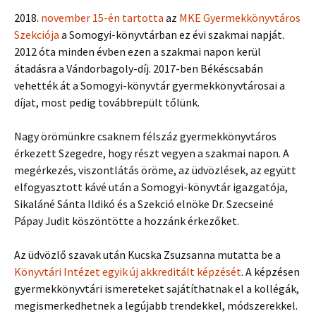
2018.
november 15-én tartotta
az
MKE Gyermekkönyvtáros
Szekciója
a Somogyi-könyvtárban ez évi szakmai napját.
2012 óta minden évben ezen a szakmai napon kerül
átadásra a Vándorbagoly-díj. 2017-ben Békéscsabán
vehették át a Somogyi-könyvtár gyermekkönyvtárosai a
díjat, most pedig továbbrepült tőlünk.
Nagy örömünkre csaknem félszáz gyermekkönyvtáros
érkezett Szegedre, hogy részt vegyen a szakmai napon. A
megérkezés, viszontlátás öröme, az üdvözlések, az együtt
elfogyasztott kávé után a Somogyi-könyvtár igazgatója,
Sikaláné Sánta Ildikó és a Szekció elnöke Dr. Szecseiné
Pápay Judit köszöntötte a hozzánk érkezőket.
Az üdvözlő szavak után Kucska Zsuzsanna mutatta be a
Könyvtári Intézet egyik új akkreditált képzését
. A képzésen
gyermekkönyvtári ismereteket sajátíthatnak el a kollégák,
megismerkedhetnek a legújabb trendekkel, módszerekkel.