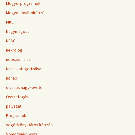
Megyei programok
Megyei továbbképzés
MKE
Nagymágocs
NEAG
nekrológ
népszámlálás
Nincs kategorizálva
nőnap
olvasás nagykövete
Összefogás
pályázat
Programok
segédkönyvtáros képzés
Somogyi-könyvtár