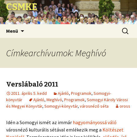
CSMKE
Csongrád Megyei Könyvtárosok Egyesülete
Ugrás
Keresés
Menü
a
tartalomhoz
Címkearchívumok: Meghívó
Verslábaló 2011
2011. április 5. kedd
Ajánló
,
Programok
,
Somogyi-
könyvtár
Ajánló
,
Meghívó
,
Programok
,
Somogyi Károly Városi
és Megyei Könyvtár
,
Somogyi-könyvtár
,
városnéző séta
oross
Idén a Somogyi ismét az immár
hagyományossá váló
városnéző kulturális sétával emlékezik meg a
Költészet