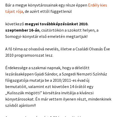
Bár a megye könyvtárosainak egy része éppen
Erdély kies
tájait rója
, de azért ettől függetlenül
következő
megyei továbbképzésünket 2010.
szeptember 16-án
, csütörtökön a szokott helyen, a
Somogyi-könyvtár első emeletén megtartjuk!
A fő téma az olvasóvá nevelés, illetve a Családi Olvasás Éve
2010 programsorozat lesz.
Érdekessége a szakmai napnak, hogy a délelőtt
lezárásaképpen Gyüdi Sándor, a Szegedi Nemzeti Színház
főigazgatója mutatja be a 2010/2011-es évad új
bemutatóit, valamint ezt követően 14 órától egy
„Kulisszák mögötti” körsétára invitálja a kíváncsi
könyvtárosokat. Én már vettem ilyenen részt, mindenkinek
szívből ajánlom!!