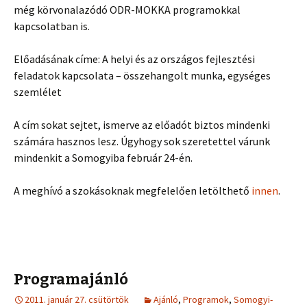
még körvonalazódó ODR-MOKKA programokkal
kapcsolatban is.
Előadásának címe: A helyi és az országos fejlesztési
feladatok kapcsolata – összehangolt munka, egységes
szemlélet
A cím sokat sejtet, ismerve az előadót biztos mindenki
számára hasznos lesz. Úgyhogy sok szeretettel várunk
mindenkit a Somogyiba február 24-én.
A meghívó a szokásoknak megfelelően letölthető
innen
.
Programajánló
2011. január 27. csütörtök
Ajánló
,
Programok
,
Somogyi-