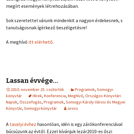
megírt események létrehozásában.
Sok szeretettel várunk mindenkit a nagyon érdekesnek, s
tanulságosnak ígérkező beszélgetésre!
A meghívó
itt elérhető
.
Lassan évvége…
2010. november 25. csütörtök
Programok
,
Somogyi-
könyvtár
Hírek
,
Konferencia
,
Meghívó
,
Országos Könyvtári
Napok
,
Összefogás
,
Programok
,
Somogyi Károly Városi és Megyei
Könyvtár
,
Somogyi-könyvtár
oross
A
tavalyi évhez
hasonlóan, idén is egy zárókonferenciával
búcsúzunk az évtől. Ezzel kívánjuk lezár2010-es őszi