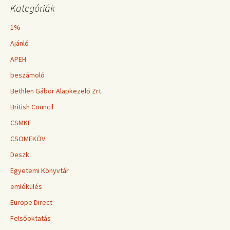
Kategóriák
1%
Ajánló
APEH
beszámoló
Bethlen Gábor Alapkezelő Zrt.
British Council
CSMKE
CSOMEKÖV
Deszk
Egyetemi Könyvtár
emlékülés
Europe Direct
Felsőoktatás