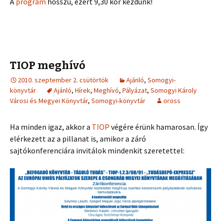
A
program
hosszú, ezért 9,30 kor kezdünk!
TIOP meghívó
2010. szeptember 2. csütörtök
Ajánló
,
Somogyi-
könyvtár
Ajánló
,
Hírek
,
Meghívó
,
Pályázat
,
Somogyi Károly
Városi és Megyei Könyvtár
,
Somogyi-könyvtár
oross
Ha minden igaz, akkor a
TIOP
végére érünk hamarosan. Így
elérkezett az a pillanat is, amikor a záró
sajtókonferenciára invitálok mindenkit szeretettel: