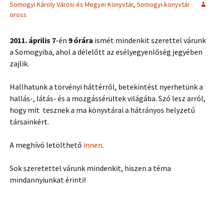
Somogyi Károly Városi és Megyei Könyvtár
,
Somogyi-könyvtár
oross
2011. április 7
-én
9 órára
ismét mindenkit szerettel várunk
a Somogyiba, ahol a délelőtt az esélyegyenlőség jegyében
zajlik.
Hallhatunk a törvényi háttérről, betekintést nyerhetünk a
hallás-, látás- és a mozgássérültek világába. Szó lesz arról,
hogy mit tesznek a ma könyvtárai a hátrányos helyzetű
társainkért.
A meghívó letölthető
innen
.
Sok szeretettel várunk mindenkit, hiszen a téma
mindannyiunkat érinti!