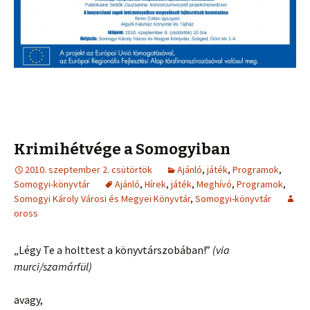
Krimihétvége a Somogyiban
2010. szeptember 2. csütörtök
Ajánló
,
játék
,
Programok
,
Somogyi-könyvtár
Ajánló
,
Hírek
,
játék
,
Meghívó
,
Programok
,
Somogyi Károly Városi és Megyei Könyvtár
,
Somogyi-könyvtár
oross
„Légy Te a holttest a könyvtárszobában!”
(via
murci/szamárfül)
avagy,