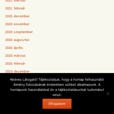
2021. március
2021. február
2020. december
2020. november
2020. szeptember
2020. augusztus
2020. április
2020. március
2020. február
2019. december
2019. szeptember
Kedves Látogató! Tájékoztatjuk, hogy a honlap felhasználói
élmény fokozásának érdekében sütiket alkalmazunk. A
2019. augusztus
honlapunk használatával ön a tájékoztatásunkat tudomásul
2019. június
veszi.
2019. május
Elfogadom
2019. április