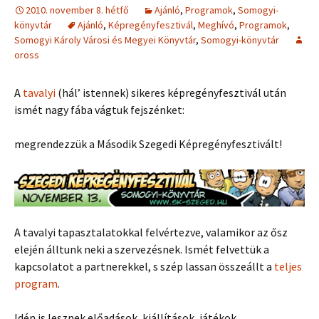
2010. november 8. hétfő
Ajánló
,
Programok
,
Somogyi-
könyvtár
Ajánló
,
Képregényfesztivál
,
Meghívó
,
Programok
,
Somogyi Károly Városi és Megyei Könyvtár
,
Somogyi-könyvtár
oross
A
tavalyi
(hál’ istennek) sikeres képregényfesztivál után
ismét nagy fába vágtuk fejszénket:
megrendezzük a Második Szegedi Képregényfesztivált!
A tavalyi tapasztalatokkal felvértezve, valamikor az ősz
elején álltunk neki a szervezésnek. Ismét felvettük a
kapcsolatot a partnerekkel, s szép lassan összeállt a
teljes
program
.
Idén is lesznek előadások, kiállítások, játékok,