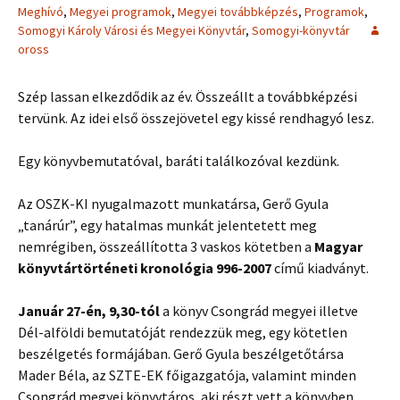
Meghívó
,
Megyei programok
,
Megyei továbbképzés
,
Programok
,
Somogyi Károly Városi és Megyei Könyvtár
,
Somogyi-könyvtár
oross
Szép lassan elkezdődik az év. Összeállt a továbbképzési
tervünk. Az idei első összejövetel egy kissé rendhagyó lesz.
Egy könyvbemutatóval, baráti találkozóval kezdünk.
Az OSZK-KI nyugalmazott munkatársa, Gerő Gyula
„tanárúr”, egy hatalmas munkát jelentetett meg
nemrégiben, összeállította 3 vaskos kötetben a
Magyar
könyvtártörténeti kronológia 996-2007
című kiadványt.
Január 27-én, 9,30-tól
a könyv Csongrád megyei illetve
Dél-alföldi bemutatóját rendezzük meg, egy kötetlen
beszélgetés formájában. Gerő Gyula beszélgetőtársa
Mader Béla, az SZTE-EK főigazgatója, valamint minden
Csongrád megyei könyvtáros, aki részt vett a könyvben