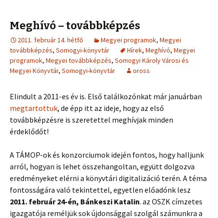
Meghívó – továbbképzés
2011. február 14. hétfő
Megyei programok
,
Megyei
továbbképzés
,
Somogyi-könyvtár
Hírek
,
Meghívó
,
Megyei
programok
,
Megyei továbbképzés
,
Somogyi Károly Városi és
Megyei Könyvtár
,
Somogyi-könyvtár
oross
Elindult a 2011-es év is. Első találkozónkat már januárban
megtartottuk
, de épp itt az ideje, hogy az első
továbbképzésre is szeretettel meghívjak minden
érdeklődőt!
A TÁMOP-ok és konzorciumok idején fontos, hogy halljunk
arról, hogyan is lehet összehangoltan, együtt dolgozva
eredményeket elérni a könyvtári digitalizáció terén. A téma
fontosságára való tekintettel, egyetlen előadónk lesz
2011. február 24-én, Bánkeszi Katalin
. az OSZK címzetes
igazgatója reméljük sok újdonsággal szolgál számunkra a