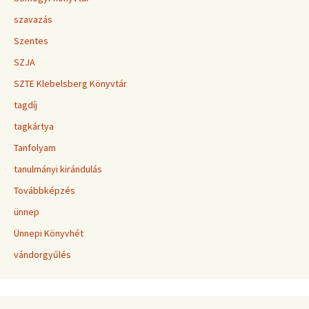
szavazás
Szentes
SZJA
SZTE Klebelsberg Könyvtár
tagdíj
tagkártya
Tanfolyam
tanulmányi kirándulás
Továbbképzés
ünnep
Ünnepi Könyvhét
vándorgyűlés