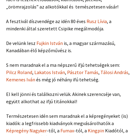
„örömrajzolás” az alkotókkal és temészetesen vásár!
A fesztivál díszvendége az idén 80 éves
Rusz Lívia
, a
mindenki által szeretett Csipike megálmodója.
De velünk lesz
Fujkin István
is, a magyar származású,
Kanadában élő képzőművész is.
S nem maradnak el a ma népszerű ifjú tehetségek sem:
Pilcz Roland
,
Lakatos István
,
Pásztor Tamás
,
Tálosi András
,
Kemenes Iván
és még jó néhány ifú tehetség.
El kell jönni és találkozni velük. Akinek szerencséje van,
együtt alkothat az ifjú titánokkal!
Természetesen idén sem maradnak el a képregényeket (is)
kiadók: a legfrissebb kiadványok megvásárolhatók a
Képregény Nagyker
-től, a
Fumax
-tól, a
Kingpin
Kiadótól, a