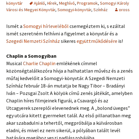
könyvtár
Ajánló
,
Hírek
,
Meghívó
,
Programok
,
Somogyi Károly
Városi és Megyei Könyvtár
,
Somogyi-könyvtár
,
Színház
oross
Ismét a
Somogyi hírleveléből
csemegéztem ki, s ezáltal
ismét szeretném felhívni a figyelmet a könyvtár és a
Szegedi Nemzeti Színház
sikeres
együttműkődésére
is!
Chaplin a Somogyiban
Musical
Charlie Chaplin
emlékének címmel
közönségtalálkozóra hívja a halhatatlan művész és a zenés
műfaj kedvelőit a Somogyi-könyvtár. A Szegedi Nemzeti
Színház február 18-án mutatja be Nagy Tibor – Bradányi
Iván – Pozsgai Zsolt A kölyök című zenés játékát, amelyben
Chaplin híres filmjeinek figurái, a Csavargó és az
Utcagyerek szereplői elevenednek meg. A „bolond üveges”
egy utcára kitett gyermeket talál. Az első pillanatban meg
akar szabadulni a tehertől, megpróbálja a külvárosban
eladni, és mivel ez nem sikerül, a pólyában talált levél
hatására magához veszi padlásszobájába…