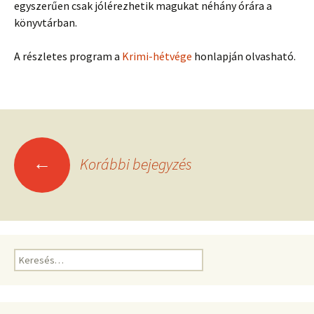
egyszerűen csak jólérezhetik magukat néhány órára a
könyvtárban.
A részletes program a
Krimi-hétvége
honlapján olvasható.
Bejegyzések
←
Korábbi bejegyzés
navigációja
Keresés: