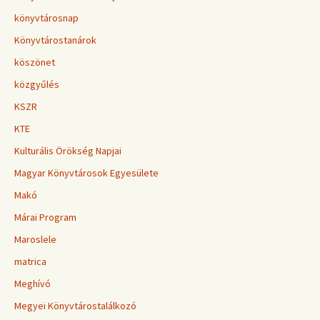
könyvtárosnap
Könyvtárostanárok
köszönet
közgyűlés
KSZR
KTE
Kulturális Örökség Napjai
Magyar Könyvtárosok Egyesülete
Makó
Márai Program
Maroslele
matrica
Meghívó
Megyei Könyvtárostalálkozó