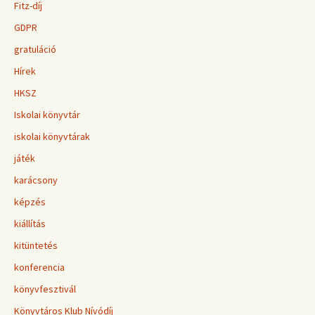
Fitz-díj
GDPR
gratuláció
Hírek
HKSZ
Iskolai könyvtár
iskolai könyvtárak
játék
karácsony
képzés
kiállítás
kitüntetés
konferencia
könyvfesztivál
Könyvtáros Klub Nívódíj