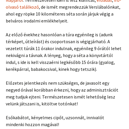
Napjáról
. Természetesen idén is lesz kiállítás,
előadás
,
író-
olvasó találkozó
, de ismét megrendezzük Verslábalónkat,
ahol egy röpke 10 kilométeres séta során járjuk végig a
belváros irodalmi emlékhelyeit.
Az előző évekhez hasonlóan a túra egyénileg is (adunk
térképet, útleírást) és csoportosan is végigjárható. A
vezetett túrák 11 órakor indulnak, egyénileg 9 órától lehet
nekivágni a távnak. A lényeg, hogy a séta a könyvtártól
indul, s ide is kell visszaérni legkésőbb 15 órára (gyalog,
kerékpárral, babakocsival, kinek hogy tetszik).
Előzetes jelentkezés nem szükséges, de javasolt egy
negyed órával korábban érkezni, hogy az adminisztrációt
meg tudjuk ejteni. Természetesen ismét lehetőség lesz
velünk játszani is, kitöltve totónkat!
Esőkabátot, kényelmes cipőt, uzsonnát, innivalót
mindenki hozzon magával!