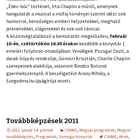
„Édes-bús” történet, írta Chaplin a műről, amelynek
hangulatát a musical a műfaj törvényei szerint idézi: sok
humorral, bensőséges emberi helyzetekkel, megható
jelenetekkel, slágerekkel és sok-sok tánccal.
A közönségtalálkozó a bemutatót megelőzően,
február
10-én
,
csütörtökön 16.30 órakor
kezdődik a könyvtár 1.
emeleti folyóirat-olvasójában. Vendégek: Pozsgai Zsolt, a
darab írója és rendezője, Gömöri Krisztián, Charlie Chaplin
szerepeinek alakítója, valamint Bindics Botond
gyermekszereplő. A beszélgetést Arany Mihály, a
Szegedma.hu újságírója vezeti.
Továbbképzések 2011
2011. január 14. péntek
CSMKE
,
Megyei programok
,
Megyei
továbbképzés
,
Programok
,
Somogyi-könyvtár
CSMKE
,
Hírek
,