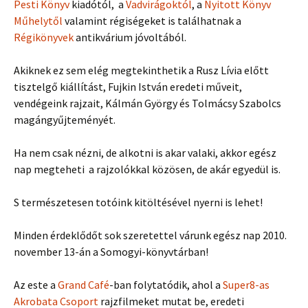
Pesti Könyv
kiadótól, a
Vadvirágoktól
, a
Nyitott Könyv
Műhelytől
valamint régiségeket is találhatnak a
Régikönyvek
antikvárium jóvoltából.
Akiknek ez sem elég megtekinthetik a Rusz Lívia előtt
tisztelgő kiállítást, Fujkin István eredeti műveit,
vendégeink rajzait, Kálmán György és Tolmácsy Szabolcs
magángyűjteményét.
Ha nem csak nézni, de alkotni is akar valaki, akkor egész
nap megteheti a rajzolókkal közösen, de akár egyedül is.
S természetesen totóink kitöltésével nyerni is lehet!
Minden érdeklődőt sok szeretettel várunk egész nap 2010.
november 13-án a Somogyi-könyvtárban!
Az este a
Grand Café
-ban folytatódik, ahol a
Super8-as
Akrobata Csoport
rajzfilmeket mutat be, eredeti