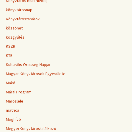
Könyvtáros Klub Nívódíj
könyvtárosnap
Könyvtárostanárok
köszönet
közgyűlés
KSZR
KTE
Kulturális Örökség Napjai
Magyar Könyvtárosok Egyesülete
Makó
Márai Program
Maroslele
matrica
Meghívó
Megyei Könyvtárostalálkozó