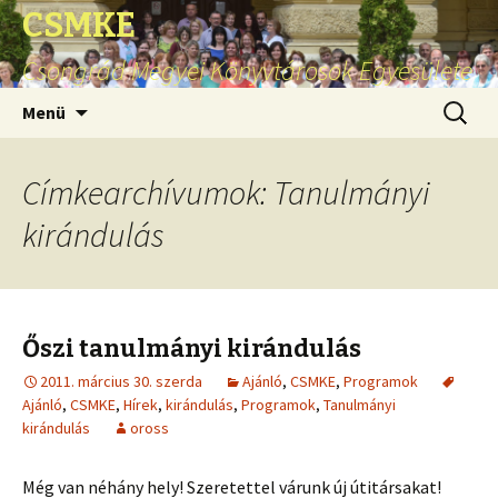
CSMKE
Csongrád Megyei Könyvtárosok Egyesülete
Ugrás
Keresés
Menü
a
tartalomhoz
Címkearchívumok: Tanulmányi
kirándulás
Őszi tanulmányi kirándulás
2011. március 30. szerda
Ajánló
,
CSMKE
,
Programok
Ajánló
,
CSMKE
,
Hírek
,
kirándulás
,
Programok
,
Tanulmányi
kirándulás
oross
Még van néhány hely! Szeretettel várunk új útitársakat!