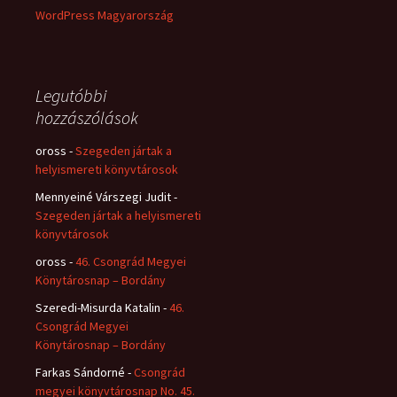
WordPress Magyarország
Legutóbbi
hozzászólások
oross
-
Szegeden jártak a
helyismereti könyvtárosok
Mennyeiné Várszegi Judit
-
Szegeden jártak a helyismereti
könyvtárosok
oross
-
46. Csongrád Megyei
Könytárosnap – Bordány
Szeredi-Misurda Katalin
-
46.
Csongrád Megyei
Könytárosnap – Bordány
Farkas Sándorné
-
Csongrád
megyei könyvtárosnap No. 45.