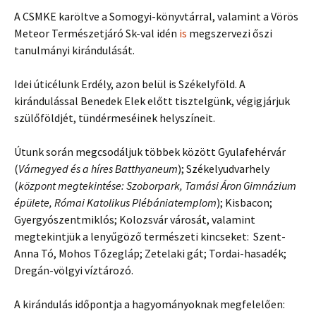
A CSMKE karöltve a Somogyi-könyvtárral, valamint a Vörös
Meteor Természetjáró Sk-val idén
is
megszervezi őszi
tanulmányi kirándulását.
Idei úticélunk Erdély, azon belül is Székelyföld. A
kirándulással Benedek Elek előtt tisztelgünk, végigjárjuk
szülőföldjét, tündérmeséinek helyszíneit.
Útunk során megcsodáljuk többek között Gyulafehérvár
(
Várnegyed és a híres Batthyaneum
); Székelyudvarhely
(
központ megtekintése: Szoborpark, Tamási Áron Gimnázium
épülete, Római Katolikus Plébániatemplom
); Kisbacon;
Gyergyószentmiklós; Kolozsvár városát, valamint
megtekintjük a lenyűgöző természeti kincseket: Szent-
Anna Tó, Mohos Tőzegláp; Zetelaki gát; Tordai-hasadék;
Dregán-völgyi víztározó.
A kirándulás időpontja a hagyományoknak megfelelően: