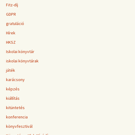
Fitz-díj
GDPR
gratuláció
Hírek
HKSZ
Iskolai könyvtár
iskolai könyvtárak
játék
karácsony
képzés
kiállítás
kitüntetés
konferencia
könyvfesztivál