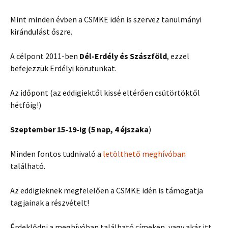
Mint minden évben a CSMKE idén is szervez tanulmányi
kirándulást őszre.
A célpont 2011-ben
Dél-Erdély és Szászföld
, ezzel
befejezzük Erdélyi körutunkat.
Az időpont (az eddigiektől kissé eltérően csütörtöktől
hétfőig!)
Szeptember 15-19-ig (5 nap, 4 éjszaka
)
Minden fontos tudnivaló a
letölthető meghívóban
található.
Az eddigieknek megfelelően a CSMKE idén is támogatja
tagjainak a részvételt!
Érdeklődni a meghívóban található címeken, vagy akár itt