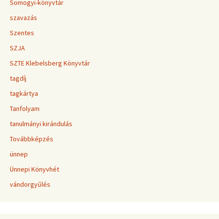
Somogyi-könyvtár
szavazás
Szentes
SZJA
SZTE Klebelsberg Könyvtár
tagdíj
tagkártya
Tanfolyam
tanulmányi kirándulás
Továbbképzés
ünnep
Ünnepi Könyvhét
vándorgyűlés