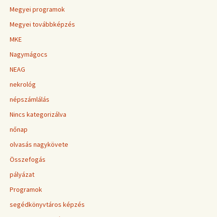
Megyei programok
Megyei továbbképzés
MKE
Nagymágocs
NEAG
nekrológ
népszámlálás
Nincs kategorizálva
nőnap
olvasás nagykövete
Összefogás
pályázat
Programok
segédkönyvtáros képzés